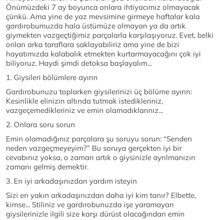
Önümüzdeki 7 ay boyunca onlara ihtiyacımız olmayacak
çünkü. Ama yine de yaz mevsimine girmeye haftalar kala
gardırobumuzda hala üstümüze olmayan ya da artık
giymekten vazgeçtiğimiz parçalarla karşılaşıyoruz. Evet, belki
onları arka taraflara saklayabiliriz ama yine de bizi
hayatımızda kalabalık etmekten kurtarmayacağını çok iyi
biliyoruz. Haydi şimdi detoksa başlayalım...
1. Giysileri bölümlere ayırın
Gardırobunuzu toplarken giysilerinizi üç bölüme ayırın:
Kesinlikle elinizin altında tutmak istedikleriniz,
vazgeçemedikleriniz ve emin olamadıklarınız...
2. Onlara soru sorun
Emin olamadığınız parçalara şu soruyu sorun: “Senden
neden vazgeçmeyeyim?” Bu soruya gerçekten iyi bir
cevabınız yoksa, o zaman artık o giysinizle ayrılmanızın
zamanı gelmiş demektir.
3. En iyi arkadaşınızdan yardım isteyin
Sizi en yakın arkadaşınızdan daha iyi kim tanır? Elbette,
kimse... Stiliniz ve gardırobunuzda işe yaramayan
giysilerinizle ilgili size karşı dürüst olacağından emin