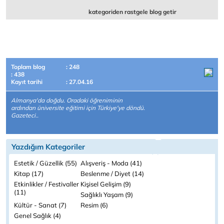
kategoriden rastgele blog getir
Toplam blog
: 248
: 438
Kayıt tarihi
: 27.04.16
Almanya'da doğdu. Oradaki öğreniminin
ardından üniversite eğitimi için Türkiye'ye döndü.
Gazeteci..
Yazdığım Kategoriler
Estetik / Güzellik (55)
Alışveriş - Moda (41)
Kitap (17)
Beslenme / Diyet (14)
Etkinlikler / Festivaller
Kişisel Gelişim (9)
(11)
Sağlıklı Yaşam (9)
Kültür - Sanat (7)
Resim (6)
Genel Sağlık (4)