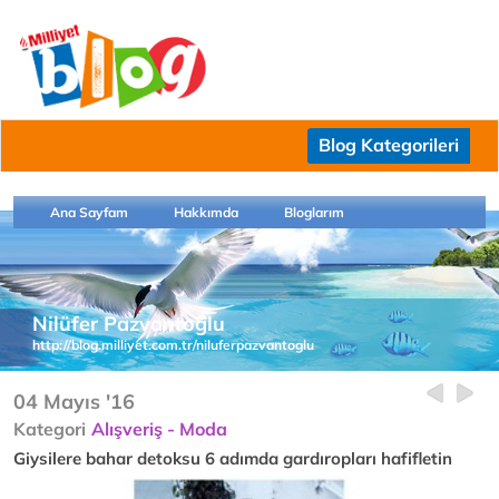
Blog Kategorileri
Ana Sayfam
Hakkımda
Bloglarım
Nilüfer Pazvantoğlu
http://blog.milliyet.com.tr/niluferpazvantoglu
04 Mayıs '16
Kategori
Alışveriş - Moda
Giysilere bahar detoksu 6 adımda gardıropları hafifletin