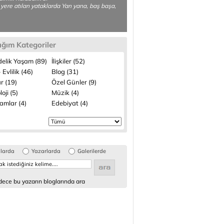
 yere atılan yataklarda Yan yana, baş başa,
ığım Kategoriler
elik Yaşam (89)
İlişkiler (52)
 Evlilik (46)
Blog (31)
r (19)
Özel Günler (9)
loji (5)
Müzik (4)
amlar (4)
Edebiyat (4)
glarda
Yazarlarda
Galerilerde
ece bu yazarın bloglarında ara