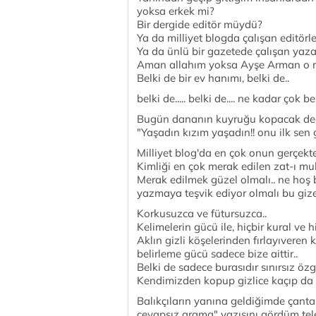
yoksa erkek mi?
Bir dergide editör müydü?
Ya da milliyet blogda çalışan editörle
Ya da ünlü bir gazetede çalışan yaza
Aman allahım yoksa Ayşe Arman o
Belki de bir ev hanımı, belki de..
belki de..... belki de.... ne kadar çok b
Bugün dananın kuyruğu kopacak dedi
"Yaşadın kızım yaşadın!! onu ilk sen 
Milliyet blog'da en çok onun gerçekt
Kimliği en çok merak edilen zat-ı muh
Merak edilmek güzel olmalı.. ne hoş 
yazmaya teşvik ediyor olmalı bu gizem
Korkusuzca ve fütursuzca..
Kelimelerin gücü ile, hiçbir kural ve h
Aklın gizli köşelerinden fırlayıveren 
belirleme gücü sadece bize aittir..
Belki de sadece burasıdır sınırsız özg
Kendimizden kopup gizlice kaçıp da s
Balıkçıların yanına geldiğimde çanta
cevapsız arama" yazısını gördüm tel