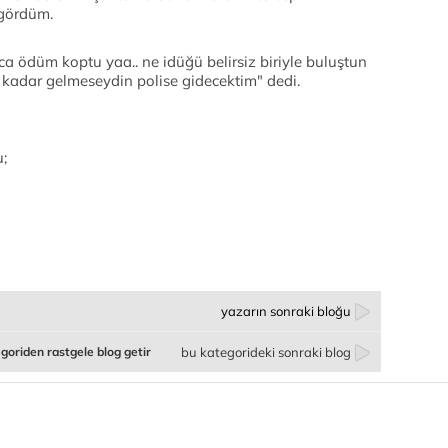
 gördüm.
a ödüm koptu yaa.. ne idüğü belirsiz biriyle buluştun
e kadar gelmeseydin polise gidecektim" dedi.
;
yazarın sonraki bloğu
goriden rastgele blog getir
bu kategorideki sonraki blog