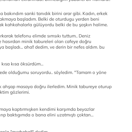
 bakındım sanki tanıdık birini arar gibi. Kadın, erkek
bakmaya başladım. Belki de oturdugu yerden beni
ak kahkahalarla gülüyordu belki de bu şaşkın halime.
arak telefonu elimde sımsıkı tuttum.. Deniz
 hasırdan minik tabureleri olan cafeye doğru
başladı... aha!! dedim, ve derin bir nefes aldım. bu
 kısa kısa öksürdüm...
nerede olduğumu soruyordu.. söyledim. "Tamam o yöne
ik ahşap masaya doğru ilerledim. Minik tabureye oturup
ktim gözlerimi.
amaya kaptırmışken kendimi karşımda beyazlar
ldırıp baktıgımda o bana elini uzatmıştı çoktan...
nla "merhaba!!" dedim..