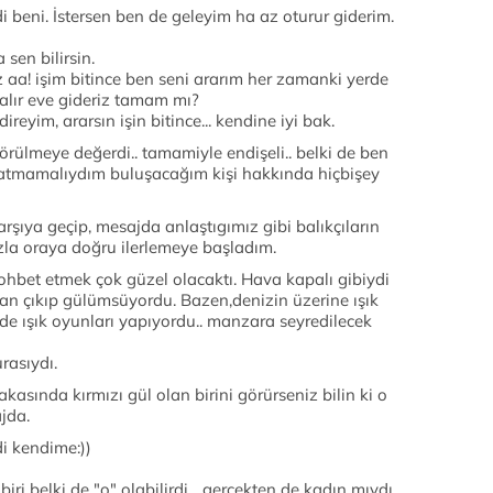
 beni. İstersen ben de geleyim ha az oturur giderim.
sen bilirsin.
 aa! işim bitince ben seni ararım her zamanki yerde
alır eve gideriz tamam mı?
eyim, ararsın işin bitince... kendine iyi bak.
rülmeye değerdi.. tamamiyle endişeli.. belki de ben
atmamalıydım buluşacağım kişi hakkında hiçbişey
rşıya geçip, mesajda anlaştıgımız gibi balıkçıların
la oraya doğru ilerlemeye başladım.
ohbet etmek çok güzel olacaktı. Hava kapalı gibiydi
an çıkıp gülümsüyordu. Bazen,denizin üzerine ışık
nde ışık oyunları yapıyordu.. manzara seyredilecek
urasıydı.
kasında kırmızı gül olan birini görürseniz bilin ki o
jda.
i kendime:))
ri belki de "o" olabilirdi... gerçekten de kadın mıydı,