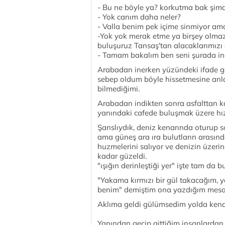
- Bu ne böyle ya? korkutma bak şimdi
- Yok canım daha neler?
- Valla benim pek içime sinmiyor ama 
-Yok yok merak etme ya birşey olmaz
buluşuruz Tansaş'tan alacaklarımızı 
- Tamam bakalım ben seni şurada indir
Arabadan inerken yüzündeki ifade gö
sebep oldum böyle hissetmesine anl
bilmediğimi.
Arabadan indikten sonra asfalttan ka
yanındaki cafede buluşmak üzere hız
Şanslıydık, deniz kenarında oturup s
ama güneş ara ıra bulutların arasınd
huzmelerini salıyor ve denizin üzeri
kadar güzeldi.
"ışığın derinleştiği yer" işte tam da b
"Yakama kırmızı bir gül takacağım, ya
benim" demiştim ona yazdığım mesa
Aklıma geldi gülümsedim yolda kend
Yanından geçip gittiğim insanlardan bi