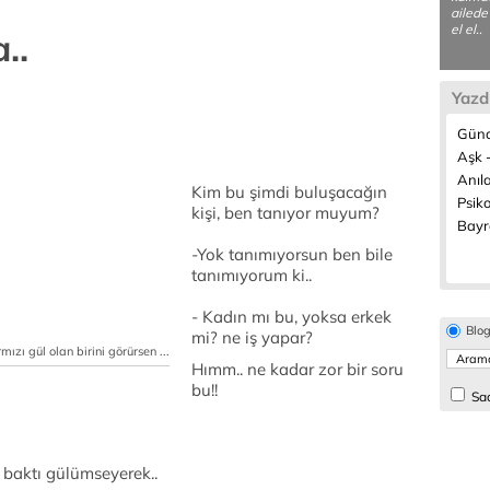
ailede
el el..
..
Yazd
Günd
Aşk -
Anıla
Kim bu şimdi buluşacağın
Psiko
kişi, ben tanıyor muyum?
Bayr
-Yok tanımıyorsun ben bile
tanımıyorum ki..
- Kadın mı bu, yoksa erkek
Blo
mi? ne iş yapar?
zı gül olan birini görürsen ...
Hımm.. ne kadar zor bir soru
bu!!
Sad
 baktı gülümseyerek..