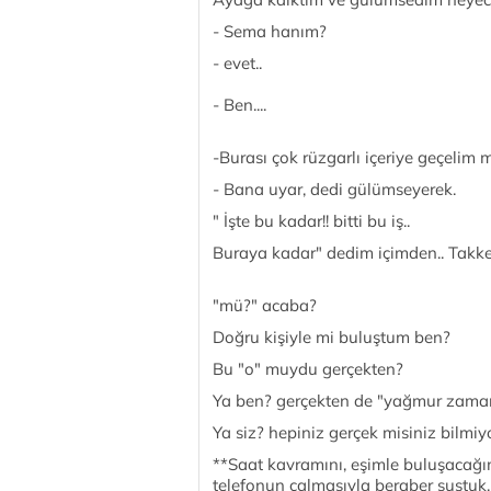
- Sema hanım?
- evet..
- Ben....
-Burası çok rüzgarlı içeriye geçelim 
- Bana uyar, dedi gülümseyerek.
" İşte bu kadar!! bitti bu iş..
Buraya kadar" dedim içimden.. Takke
"mü?" acaba?
Doğru kişiyle mi buluştum ben?
Bu "o" muydu gerçekten?
Ya ben? gerçekten de "yağmur zama
Ya siz? hepiniz gerçek misiniz bilmiy
**Saat kavramını, eşimle buluşacağ
telefonun çalmasıyla beraber sustuk