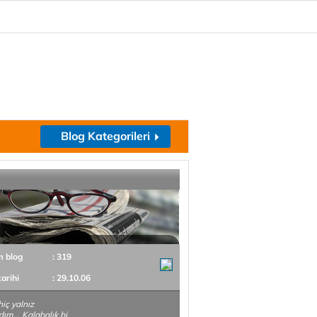
Blog Kategorileri
m blog
: 319
tarihi
: 29.10.06
hiç yalnız
ım... Kalabalık bi