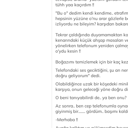
tühh yaa kaçırdım !!
"Bu o" dedim kendi kendime.. etrafıma
hepsinin yüzüne o'nu arar gözlerle 
izliyordu ne bileyim? karşıdan bakar
Tekrar çaldığında duyamamaktan kork
kenarındaki küçük ahşap masaları ve
yönelirken telefonum yeniden çalmaya 
o'ydu kesin !!
Boğazımı temizlemek için bir kaç kez
Telefondaki ses geciktiğini, şu an 
doğru geliyorum" dedi.
Olabildiğince uzak bir köşedeki min
karşıya, onun geleceği yöne doğru di
O beni tanıyabilirdi de.. ya ben onu?
Az sonra.. ben cep telefonumla oyn
giyinmiş bir........ gördüm.. başımı ka
-Merhaba !!
Ayağa kalktım ve gülümsedim heyeca