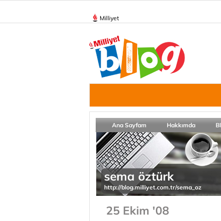
Milliyet
Ana Sayfam
Hakkımda
B
sema öztürk
http://blog.milliyet.com.tr/sema_oz
25 Ekim '08