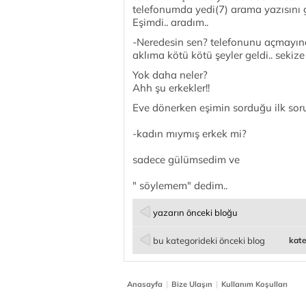
telefonumda yedi(7) arama yazısını
Eşimdi.. aradım..
-Neredesin sen? telefonunu açmayınc
aklıma kötü kötü şeyler geldi.. sekiz
Yok daha neler?
Ahh şu erkekler!!
Eve dönerken eşimin sorduğu ilk soru
-kadın mıymış erkek mi?
sadece gülümsedim ve
" söylemem" dedim..
yazarın önceki bloğu
bu kategorideki önceki blog
kate
|
|
Anasayfa
Bize Ulaşın
Kullanım Koşulları