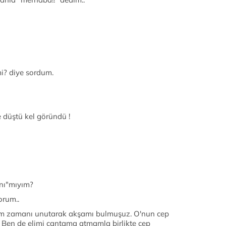
mi? diye sordum.
 düştü kel göründü !
nı"mıyım?
orum..
ım zamanı unutarak akşamı bulmuşuz. O'nun cep
. Ben de elimi çantama atmamla birlikte cep