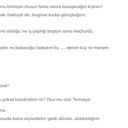
unu bilmiyor musun biraz sonra buluşacağın kişinin?
ünde. haklıydı da.. bugüne kadar görüştüğüm,
 ne olduğu, ne iş yaptığı baştan sona meçhuldü.
adın mı bakacağız bakalım bu ...... denen kişi ne menem
aret?
..yoksa kandırıldım mı? Olur mu olur "kimseye
na.
nuda bana söyledikleri geldi aklıma.. aldatıldığımı