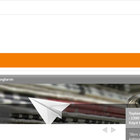
loglarım
Topla
: 1390
Kayıt 
"Ben; 
kalmad