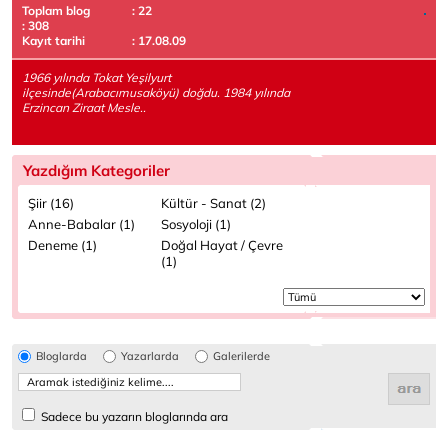
Toplam blog
: 22
: 308
Kayıt tarihi
: 17.08.09
1966 yılında Tokat Yeşilyurt
ilçesinde(Arabacımusaköyü) doğdu. 1984 yılında
Erzincan Ziraat Mesle..
Yazdığım Kategoriler
Şiir (16)
Kültür - Sanat (2)
Anne-Babalar (1)
Sosyoloji (1)
Deneme (1)
Doğal Hayat / Çevre
(1)
Bloglarda
Yazarlarda
Galerilerde
Sadece bu yazarın bloglarında ara