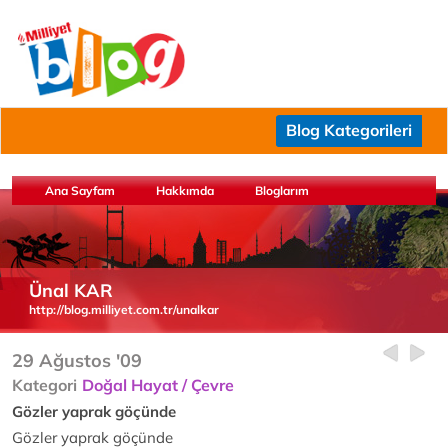
Blog Kategorileri
Ana Sayfam
Hakkımda
Bloglarım
Ünal KAR
http://blog.milliyet.com.tr/unalkar
29 Ağustos '09
Kategori
Doğal Hayat / Çevre
Gözler yaprak göçünde
Gözler yaprak göçünde