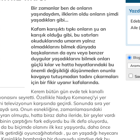
Bir zamanlar ben de onların
Yazd
yaşındaydım, ilklerim oldu onların şimdi
yaşadıkları gibi...
Edeb
Aile 
Kafam karışıktı tıpkı onların şu an
karışık olduğu gibi, bu satırları
okuduklarında umarım yalnız
olmadıklarını bilmek dünyada
başkalarının da aynı veya benzer
Blo
duygular yaşadıklarını bilmek onları
güçlü kılar ve hatta hayatlarındaki bu
önemli değişikliği düşünmeden onunla
kavgaya tutuşmadan tadını çıkarmaları
Sad
için bir fikir uyanır kafalarında.
Kerem bütün gün evde tek kanallı
onasını seyretti. Özellikle Nadya Komaneçi'yi yer
ni televizyonun karşısında geçirdi. Sonunda sıra yer
daydı sıra. Onun esnekliğine, zamanlamasındaki
an olmuştu, hatta biraz daha ileride, bir şeyler vardı
nin çarptığını fark ediyordu bu ilk defa oluyordu,
 da bu biçimde olanını ilk kez yaşıyordu, daha önce
lk getirdiği oyuncağıhatırladı , şu an yaşadığı heyecanı
ldi. Kesinlikle bambaşka bir duyguydu şimdiye dek bu