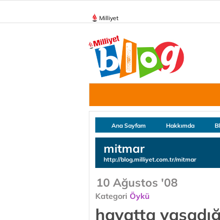
Milliyet
Ana Sayfam
Hakkımda
B
mitmar
http://blog.milliyet.com.tr/mitmar
10 Ağustos '08
Kategori
Öykü
hayatta yaşadığı