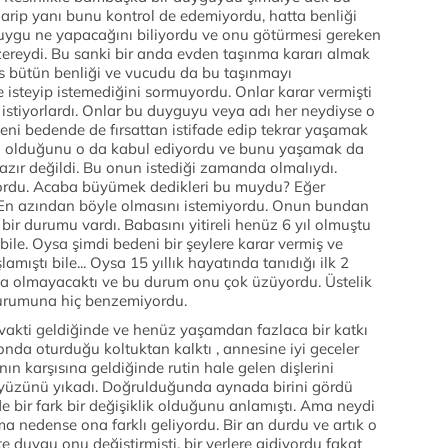
arip yanı bunu kontrol de edemiyordu, hatta benliği
duygu ne yapacağını biliyordu ve onu götürmesi gereken
zereydi. Bu sanki bir anda evden taşınma kararı almak
kes bütün benliği ve vucudu da bu taşınmayı
se isteyip istemediğini sormuyordu. Onlar karar vermişti
istiyorlardı. Onlar bu duyguyu veya adı her neydiyse o
eni bedende de fırsattan istifade edip tekrar yaşamak
ici olduğunu o da kabul ediyordu ve bunu yaşamak da
zır değildi. Bu onun istediği zamanda olmalıydı.
rdu. Acaba büyümek dedikleri bu muydu? Eğer
 En azından böyle olmasını istemiyordu. Onun bundan
ir durumu vardı. Babasını yitireli henüz 6 yıl olmuştu
le. Oysa şimdi bedeni bir şeylere karar vermiş ve
mıştı bile... Oysa 15 yıllık hayatında tanıdığı ilk 2
da olmayacaktı ve bu durum onu çok üzüyordu. Üstelik
durumuna hiç benzemiyordu.
kti geldiğinde ve henüz yaşamdan fazlaca bir katkı
da oturduğu koltuktan kalktı , annesine iyi geceler
n karşısına geldiğinde rutin hale gelen dişlerini
a yüzünü yıkadı. Doğrulduğunda aynada birini gördü
 bir fark bir değişiklik olduğunu anlamıştı. Ama neydi
a nedense ona farklı geliyordu. Bir an durdu ve artık o
 duygu onu değiştirmişti, bir yerlere gidiyordu fakat