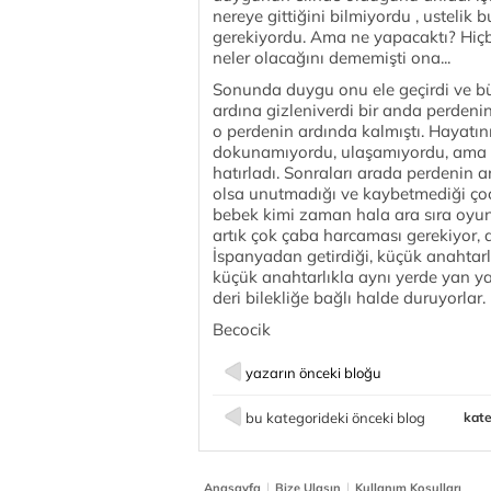
nereye gittiğini bilmiyordu , ustelik
gerekiyordu. Ama ne yapacaktı? Hiçb
neler olacağını dememişti ona...
Sonunda duygu onu ele geçirdi ve bü
ardına gizleniverdi bir anda perdeni
o perdenin ardında kalmıştı. Hayatını
dokunamıyordu, ulaşamıyordu, ama K
hatırladı. Sonraları arada perdenin
olsa unutmadığı ve kaybetmediği çoc
bebek kimi zaman hala ara sıra oyunc
artık çok çaba harcaması gerekiyor, 
İspanyadan getirdiği, küçük anahtarlı
küçük anahtarlıkla aynı yerde yan yan
deri bilekliğe bağlı halde duruyorlar.
Becocik
yazarın önceki bloğu
bu kategorideki önceki blog
kate
|
|
Anasayfa
Bize Ulaşın
Kullanım Koşulları