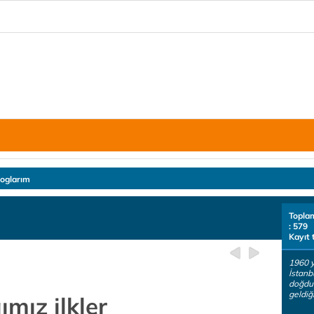
loglarım
Topla
: 579
Kayıt 
1960 y
İstanb
doğdum
geldiğ
mız ilkler