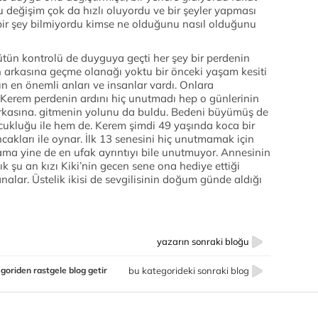
 bu değişim çok da hızlı oluyordu ve bir şeyler yapması
ir şey bilmiyordu kimse ne olduğunu nasıl olduğunu
tün kontrolü de duyguya geçti her şey bir perdenin
n arkasına geçme olanağı yoktu bir önceki yaşam kesiti
n en önemli anları ve insanlar vardı. Onlara
erem perdenin ardını hiç unutmadı hep o günlerinin
 arkasına. gitmenin yolunu da buldu. Bedeni büyümüş de
ukluğu ile hem de. Kerem şimdi 49 yaşında koca bir
akları ile oynar. İlk 13 senesini hiç unutmamak için
ama yine de en ufak ayrıntıyı bile unutmuyor. Annesinin
k şu an kızı Kiki’nin gecen sene ona hediye ettiği
alar. Üstelik ikisi de sevgilisinin doğum günde aldığı
yazarın sonraki bloğu
goriden rastgele blog getir
bu kategorideki sonraki blog