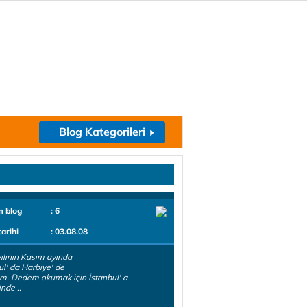
Blog Kategorileri
m blog
: 6
tarihi
: 03.08.08
ılının Kasım ayında
ul' da Harbiye' de
. Dedem okumak için İstanbul' a
inde ..