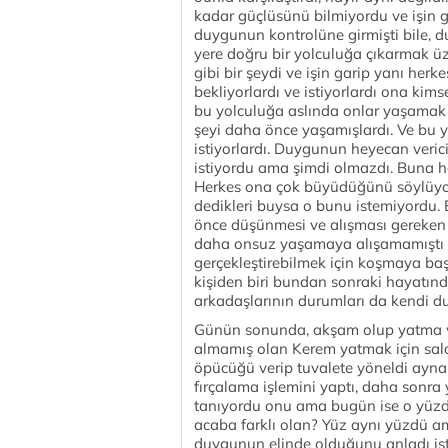
kadar güçlüsünü bilmiyordu ve işin g
duygunun kontrolüne girmişti bile, 
yere doğru bir yolculuğa çıkarmak ü
gibi bir şeydi ve işin garip yanı her
bekliyorlardı ve istiyorlardı ona kim
bu yolculuğa aslında onlar yaşamak 
şeyi daha önce yaşamışlardı. Ve bu y
istiyorlardı. Duygunun heyecan ver
istiyordu ama şimdi olmazdı. Buna ha
Herkes ona çok büyüdüğünü söylüyo
dedikleri buysa o bunu istemiyordu.
önce düşünmesi ve alışması gereken b
daha onsuz yaşamaya alışamamıştı bi
gerçekleştirebilmek için koşmaya başla
kişiden biri bundan sonraki hayatın
arkadaşlarının durumları da kendi 
Günün sonunda, akşam olup yatma va
almamış olan Kerem yatmak için salon
öpücüğü verip tuvalete yöneldi aynanı
fırçalama işlemini yaptı, daha sonr
tanıyordu onu ama bugün ise o yüzde
acaba farklı olan? Yüz aynı yüzdü am
duygunun elinde olduğunu anladı işte