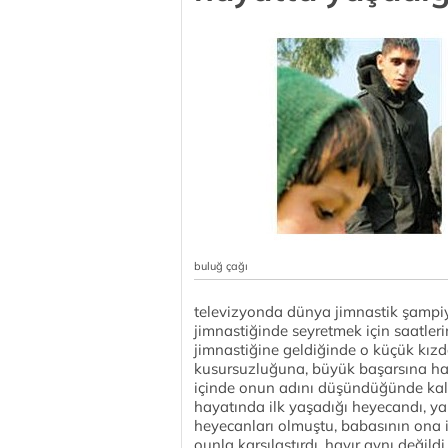
buluğ çağı
televizyonda dünya jimnastik şampiy
jimnastiğinde seyretmek için saatleri
jimnastiğine geldiğinde o küçük kız
kusursuzluğuna, büyük başarsına hayr
içinde onun adını düşündüğünde kalbi
hayatında ilk yaşadığı heyecandı, ya
heyecanları olmuştu, babasının ona i
ounla karşılaştırdı, hayır aynı deği