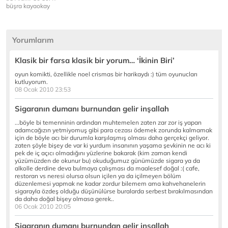
büşra kayaokay
Yorumlarım
Klasik bir farsa klasik bir yorum… ‘İkinin Biri’
oyun komikti, özellikle noel crismas bir harikaydı :) tüm oyunucları
kutluyorum.
08 Ocak 2010 23:53
Sigaranın dumanı burnundan gelir inşallah
...böyle bi temenninin ardından muhtemelen zaten zar zor iş yapan
adamcağızın yetmiyomuş gibi para cezası ödemek zorunda kalmamak
için de böyle acı bir durumla karşılaşmış olması daha gerçekçi geliyor.
zaten şöyle bişey de var ki yurdum insanının yaşama şevkinin ne acı ki
pek de iç açıcı olmadığını yüzlerine bakarak (kim zaman kendi
yüzümüzden de okunur bu) okuduğumuz günümüzde sigara ya da
alkolle derdine deva bulmaya çalışması da maalesef doğal :( cafe,
restoran vs neresi olursa olsun içilen ya da içilmeyen bölüm
düzenlemesi yapmak ne kadar zordur bilemem ama kahvehanelerin
sigarayla özdeş olduğu düşünülürse buralarda serbest bırakılmasından
da daha doğal bişey olmasa gerek..
06 Ocak 2010 20:05
Sigaranın dumanı burnundan gelir inşallah