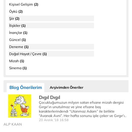
Kişisel Gelişim
(2)
Öykü
(2)
Şiir
(2)
İlişkiler
(1)
İnançlar
(1)
Güncel
(1)
Deneme
(1)
Doğal Hayat / Çevre
(1)
Mizah
(1)
Sinema
(1)
Blog Önerilerim
Arşivimden Öneriler
Dıgıl Dıgıl
Çocukluğumuzun milyon satan efsane mizah dergisi
Gırgır’ın unutulmaz ve yine efsane baş
karakterlerindendi “Utanmaz Adam” ile birlikte
“Avanak Avni”. Her hafta sonunu iple çeker ve Gırgır’ı..
20 Aralık '18 16:58
ALP KAAN