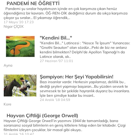
PANDEMİ NE ÖĞRETTİ
Pandemi şu sıralar hayatımızın içinde en çok karşımıza çıkan henüz
öğrendiğimiz bir kavram. ÖĞ-REN-DİK dediğimiz durum da sıkça karşımıza
çıkıyor şu sıralar… El yıkamayı öğrendik,..
17 Mayıs '20 17:23
Nigar ÇİÇEK
"Kendini Bil..."
"Kendini Bil..." Latincesi : "Nosce Te İpsum" Yunancası:
"Gnothi Seauton" olan sözdür...Peki de biz ne anlarız
kendini bilmekten? Delphi'de Apollon Tapınağı'n da
Latince olarak, alı..
27 Haziran '07 11:01
Ayna
Şampiyon: Her Şeyi Yapabilirsin!
Bazı insanlar vardır. Herkesin yapılamaz, delillik bu ,
dediği şeyleri yapmayı başaran...Bu yüzden sevsek te
sevmesek te bir şekilde hayranlık duyarız bu insanlara.
İşte ben şimdiye kadar bu insanl..
24 Aralık '18 04:59
Kore
Hayvan Çiftliği (George Orwell)
Hayvan Çiftliği George Orwell’in yazımını 1944’de tamamladığı, bana
sorarsanız sosyal bilimlerin en geniş kitlelere hitap eden bir kitabıdır. Çizgi
filmlerini izleyen çocuklar, bir masal gibi okuya..
31 Aralık '16 10:47