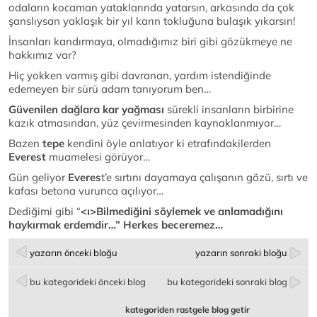
odaların kocaman yataklarında yatarsın, arkasında da çok
şanslıysan yaklaşık bir yıl karın tokluğuna bulaşık yıkarsın!
İnsanları kandırmaya, olmadığımız biri gibi gözükmeye ne
hakkımız var?
Hiç yokken varmış gibi davranan, yardım istendiğinde
edemeyen bir sürü adam tanıyorum ben…
Güvenilen dağlara kar yağması
sürekli insanların birbirine
kazık atmasından, yüz çevirmesinden kaynaklanmıyor…
Bazen
tepe
kendini öyle anlatıyor ki etrafındakilerden
Everest
muamelesi görüyor…
Gün geliyor
Everes
t’e sırtını dayamaya çalışanın gözü, sırtı ve
kafası betona vurunca açılıyor…
Dediğimi gibi “
<ı>Bilmediğini söylemek ve anlamadığını
haykırmak erdemdir…” Herkes beceremez…
yazarın önceki bloğu
yazarın sonraki bloğu
bu kategorideki önceki blog
bu kategorideki sonraki blog
kategoriden rastgele blog getir