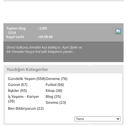
Toplam blog
: 1280
: 1114
Kayıt tarihi
: 09.08.06
Deniz tutkunu.Amatör kıyı balıkçısı. Aynı Şarkı ve
Ilık Havada Hoşça Kal adlı kitapların yazarı ..
Yazdığım Kategoriler
Gündelik Yaşam (558)
Deneme (76)
Güncel (57)
Futbol (56)
İlişkiler (55)
Kitap (36)
İş Yaşamı - Kariyer
Blog (25)
(26)
Sinema (23)
Ben Bildiriyorum (22)