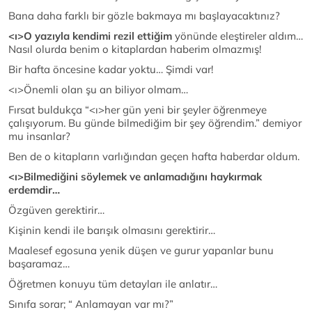
Bana daha farklı bir gözle bakmaya mı başlayacaktınız?
<ı>O yazıyla kendimi rezil ettiğim
yönünde eleştireler aldım…
Nasıl olurda benim o kitaplardan haberim olmazmış!
Bir hafta öncesine kadar yoktu… Şimdi var!
<ı>Önemli olan şu an biliyor olmam…
Fırsat buldukça “<ı>her gün yeni bir şeyler öğrenmeye
çalışıyorum. Bu günde bilmediğim bir şey öğrendim.
” demiyor
mu insanlar?
Ben de o kitapların varlığından geçen hafta haberdar oldum.
<ı>Bilmediğini söylemek ve anlamadığını haykırmak
erdemdir…
Özgüven gerektirir…
Kişinin kendi ile barışık olmasını gerektirir…
Maalesef egosuna yenik düşen ve gurur yapanlar bunu
başaramaz…
Öğretmen konuyu tüm detayları ile anlatır…
Sınıfa sorar; “ Anlamayan var mı?”