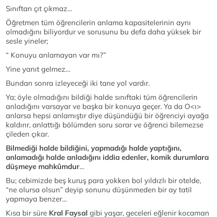
Sınıftan çıt çıkmaz…
Öğretmen tüm öğrencilerin anlama kapasitelerinin aynı
olmadığını biliyordur ve sorusunu bu defa daha yüksek bir
sesle yineler;
“ Konuyu anlamayan var mı?”
Yine yanıt gelmez…
Bundan sonra izleyeceği iki tane yol vardır.
Ya; öyle olmadığını bildiği halde sınıftaki tüm öğrencilerin
anladığını varsayar ve başka bir konuya geçer. Ya da O<ı>
anlarsa hepsi anlamıştır
diye düşündüğü bir öğrenciyi ayağa
kaldırır, anlattığı bölümden soru sorar ve öğrenci bilemezse
çileden çıkar.
Bilmediği halde bildiğini, yapmadığı halde yaptığını,
anlamadığı halde anladığını iddia edenler, komik durumlara
düşmeye mahkûmdur
…
Bu; cebimizde beş kuruş para yokken bol yıldızlı bir otelde,
“ne olursa olsun” deyip sonunu düşünmeden bir ay tatil
yapmaya benzer…
Kısa bir süre
Kral Faysal
gibi yaşar, geceleri eğlenir kocaman