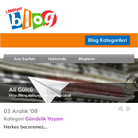
Blog Kategorileri
Ana Sayfam
Hakkımda
Bloglarım
Ali Gülcü
http://blog.milliyet.com.tr/boncukali
03 Aralık '08
Kategori
Gündelik Yaşam
Herkes beceremez…