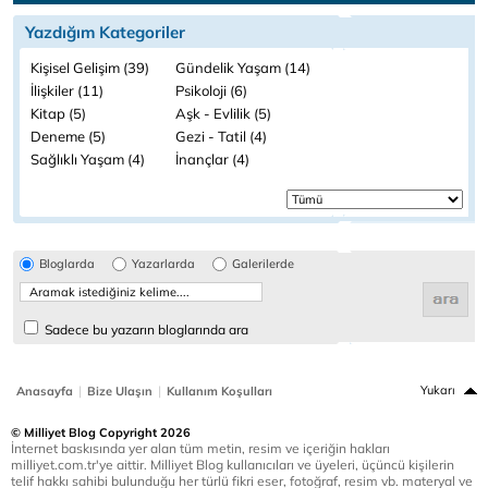
Yazdığım Kategoriler
Kişisel Gelişim (39)
Gündelik Yaşam (14)
İlişkiler (11)
Psikoloji (6)
Kitap (5)
Aşk - Evlilik (5)
Deneme (5)
Gezi - Tatil (4)
Sağlıklı Yaşam (4)
İnançlar (4)
Bloglarda
Yazarlarda
Galerilerde
Sadece bu yazarın bloglarında ara
|
|
Yukarı
Anasayfa
Bize Ulaşın
Kullanım Koşulları
© Milliyet Blog Copyright 2026
İnternet baskısında yer alan tüm metin, resim ve içeriğin hakları
milliyet.com.tr'ye aittir. Milliyet Blog kullanıcıları ve üyeleri, üçüncü kişilerin
telif hakkı sahibi bulunduğu her türlü fikri eser, fotoğraf, resim vb. materyal ve