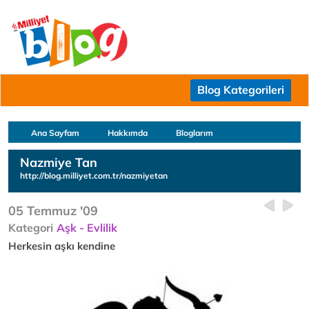
Blog Kategorileri
Ana Sayfam
Hakkımda
Bloglarım
Nazmiye Tan
http://blog.milliyet.com.tr/nazmiyetan
05 Temmuz '09
Kategori
Aşk - Evlilik
Herkesin aşkı kendine