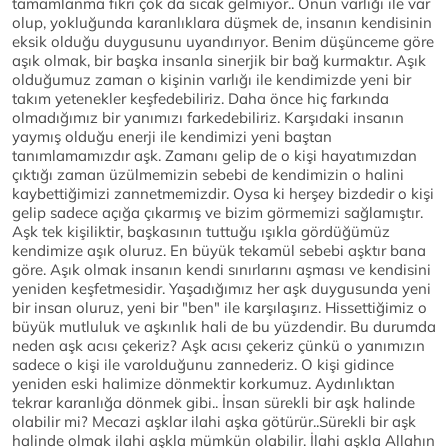
tamamlanma fikri çok da sıcak gelmiyor.. Onun varlığı ile var
olup, yokluğunda karanlıklara düşmek de, insanın kendisinin
eksik olduğu duygusunu uyandırıyor. Benim düşünceme göre
aşık olmak, bir başka insanla sinerjik bir bağ kurmaktır. Aşık
olduğumuz zaman o kişinin varlığı ile kendimizde yeni bir
takım yetenekler keşfedebiliriz. Daha önce hiç farkında
olmadığımız bir yanımızı farkedebiliriz. Karşıdaki insanın
yaymış olduğu enerji ile kendimizi yeni baştan
tanımlamamızdır aşk. Zamanı gelip de o kişi hayatımızdan
çıktığı zaman üzülmemizin sebebi de kendimizin o halini
kaybettiğimizi zannetmemizdir. Oysa ki herşey bizdedir o kişi
gelip sadece açığa çıkarmış ve bizim görmemizi sağlamıştır.
Aşk tek kişiliktir, başkasının tuttuğu ışıkla gördüğümüz
kendimize aşık oluruz. En büyük tekamül sebebi aşktır bana
göre. Aşık olmak insanın kendi sınırlarını aşması ve kendisini
yeniden keşfetmesidir. Yaşadığımız her aşk duygusunda yeni
bir insan oluruz, yeni bir "ben" ile karşılaşırız. Hissettiğimiz o
büyük mutluluk ve aşkınlık hali de bu yüzdendir. Bu durumda
neden aşk acısı çekeriz? Aşk acısı çekeriz çünkü o yanımızın
sadece o kişi ile varolduğunu zannederiz. O kişi gidince
yeniden eski halimize dönmektir korkumuz. Aydınlıktan
tekrar karanlığa dönmek gibi.. İnsan sürekli bir aşk halinde
olabilir mi? Mecazi aşklar ilahi aşka götürür..Sürekli bir aşk
halinde olmak ilahi aşkla mümkün olabilir. İlahi aşkla Allahın