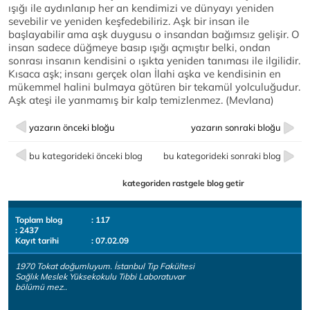
ışığı ile aydınlanıp her an kendimizi ve dünyayı yeniden
sevebilir ve yeniden keşfedebiliriz. Aşk bir insan ile
başlayabilir ama aşk duygusu o insandan bağımsız gelişir. O
insan sadece düğmeye basıp ışığı açmıştır belki, ondan
sonrası insanın kendisini o ışıkta yeniden tanıması ile ilgilidir.
Kısaca aşk; insanı gerçek olan İlahi aşka ve kendisinin en
mükemmel halini bulmaya götüren bir tekamül yolculuğudur.
Aşk ateşi ile yanmamış bir kalp temizlenmez. (Mevlana)
yazarın önceki bloğu
yazarın sonraki bloğu
bu kategorideki önceki blog
bu kategorideki sonraki blog
kategoriden rastgele blog getir
Toplam blog
: 117
: 2437
Kayıt tarihi
: 07.02.09
1970 Tokat doğumluyum. İstanbul Tıp Fakültesi
Sağlık Meslek Yüksekokulu Tıbbi Laboratuvar
bölümü mez..