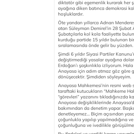
diktatör gibi egemenlik kurarak her ş
ayağına diken batınca demokrasi k
hoşluklardır.
Öte yandan yıllarca Adnan Menderes’i
atan Süleyman Demirel’in 28 Şubat A
Şubatçılarla kol kola faaliyette bulun
kurduğu partide 15 yıldır bulunan bir
sıralamasında önde gelir bu yüzden.
Şimdi 6 yıldır Siyasi Partiler Kan
değiştirmediği yasalar ayağına dol
Erdoğan’ı şaşkınlıkla izliyorum. Hala 
Anayasa için adım atmaz göz göre gör
dönüşecektir. Şimdiden söyleyeyim.
Anayasa Mahkemesi’nin resmi web si
taraftaki kutucukların “Mahkeme Hak
“görevleri” yazanını tıkladığınızda 
Anayasa değişikliklerinde Anayasa’da
bakımından da denetim yapar. Başka 
denetleyemez… Biçim açısından yasa
çoğunlukla yapılıp yapılmadığına ve 
çoğunluğuna ve ivedilikle görüşülme 
Bu ifadeleri ve verdiği kararı yorum