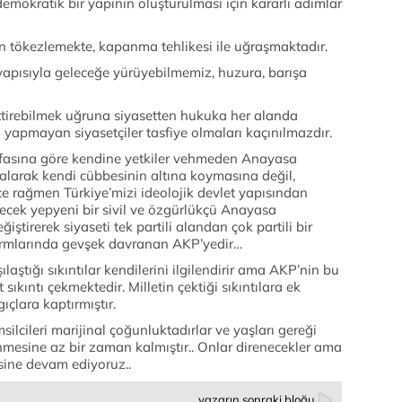
demokratik bir yapının oluşturulması için kararlı adımlar
n tökezlemekte, kapanma tehlikesi ile uğraşmaktadır.
t yapısıyla geleceğe yürüyebilmemiz, huzura, barışa
ettirebilmek uğruna siyasetten hukuka her alanda
 yapmayan siyasetçiler tasfiye olmaları kaçınılmazdır.
afasına göre kendine yetkiler vehmeden Anayasa
alarak kendi cübbesinin altına koymasına değil,
ce rağmen Türkiye’mizi ideolojik devlet yapısından
ecek yepyeni bir sivil ve özgürlükçü Anayasa
iştirerek siyaseti tek partili alandan çok partili bir
rmlarında gevşek davranan AKP’yedir…
aştığı sıkıntılar kendilerini ilgilendirir ama AKP’nin bu
sıkıntı çekmektedir. Milletin çektiği sıkıntılara ek
çlara kaptırmıştır.
silcileri marijinal çoğunluktadırlar ve yaşları gereği
enmesine az bir zaman kalmıştır.. Onlar direnecekler ama
ine devam ediyoruz..
yazarın sonraki bloğu