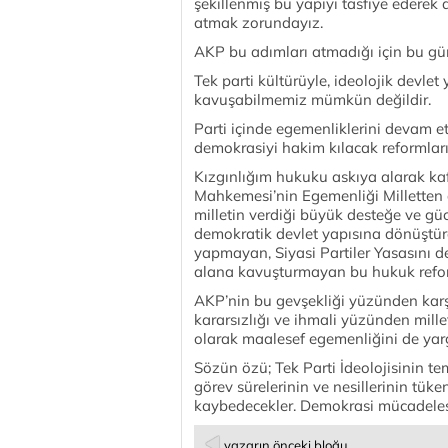
şekillenmiş bu yapıyı tasfiye ederek 
atmak zorundayız.
AKP bu adımları atmadığı için bu gü
Tek parti kültürüyle, ideolojik devle
kavuşabilmemiz mümkün değildir.
Parti içinde egemenliklerini devam 
demokrasiyi hakim kılacak reformları
Kızgınlığım hukuku askıya alarak k
Mahkemesi’nin Egemenliği Milletten 
milletin verdiği büyük desteğe ve gü
demokratik devlet yapısına dönüştür
yapmayan, Siyasi Partiler Yasasını değ
alana kavuşturmayan bu hukuk refo
AKP’nin bu gevşekliği yüzünden karşıl
kararsızlığı ve ihmali yüzünden millet 
olarak maalesef egemenliğini de yargı
Sözün özü; Tek Parti İdeolojisinin tem
görev sürelerinin ve nesillerinin tük
kaybedecekler. Demokrasi mücadeles
yazarın önceki bloğu