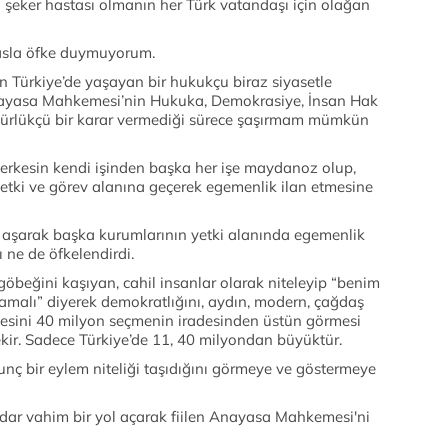
 şeker hastası olmanın her Türk vatandaşı için olağan
sla öfke duymuyorum.
n Türkiye’de yaşayan bir hukukçu biraz siyasetle
nayasa Mahkemesi’nin Hukuka, Demokrasiye, İnsan Hak
zgürlükçü bir karar vermediği sürece şaşırmam mümkün
herkesin kendi işinden başka her işe maydanoz olup,
 yetki ve görev alanına geçerek egemenlik ilan etmesine
 aşarak başka kurumlarının yetki alanında egemenlik
ı ne de öfkelendirdi.
, göbeğini kaşıyan, cahil insanlar olarak niteleyip “benim
malı” diyerek demokratlığını, aydın, modern, çağdaş
radesini 40 milyon seçmenin iradesinden üstün görmesi
kir. Sadece Türkiye’de 11, 40 milyondan büyüktür.
nç bir eylem niteliği taşıdığını görmeye ve göstermeye
adar vahim bir yol açarak fiilen Anayasa Mahkemesi'ni