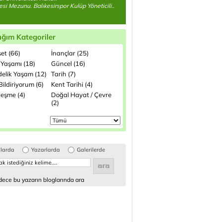
esi Mezunu. Balıkesirspor Kulüp Yöneticili..
ığım Kategoriler
et (66)
İnançlar (25)
 Yaşamı (18)
Güncel (16)
elik Yaşam (12)
Tarih (7)
ildiriyorum (6)
Kent Tarihi (4)
leşme (4)
Doğal Hayat / Çevre
(2)
glarda
Yazarlarda
Galerilerde
ece bu yazarın bloglarında ara