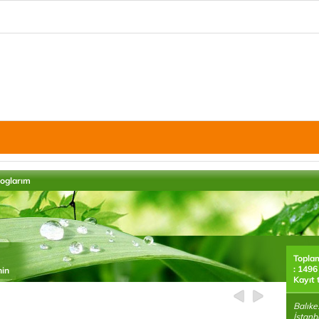
loglarım
Topla
: 1496
hin
Kayıt 
Balıke
İstanb