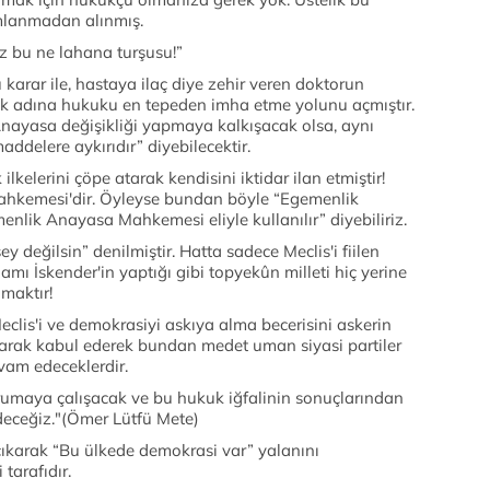
umlanmadan alınmış.
iz bu ne lahana turşusu!”
arar ile, hastaya ilaç diye zehir veren doktorun
kuk adına hukuku en tepeden imha etme yolunu açmıştır.
nayasa değişikliği yapmaya kalkışacak olsa, aynı
maddelere aykırıdır” diyebilecektir.
elerini çöpe atarak kendisini iktidar ilan etmiştir!
hkemesi'dir. Öyleyse bundan böyle “Egemenlik
menlik Anayasa Mahkemesi eliyle kullanılır” diyebiliriz.
ey değilsin” denilmiştir. Hatta sadece Meclis'i fiilen
damı İskender'in yaptığı gibi topyekûn milleti hiç yerine
amaktır!
Meclis'i ve demokrasiyi askıya alma becerisini askerin
larak kabul ederek bundan medet uman siyasi partiler
vam edeceklerdir.
rumaya çalışacak ve bu hukuk iğfalinin sonuçlarından
eceğiz."(Ömer Lütfü Mete)
 çıkarak “Bu ülkede demokrasi var” yalanını
tarafıdır.