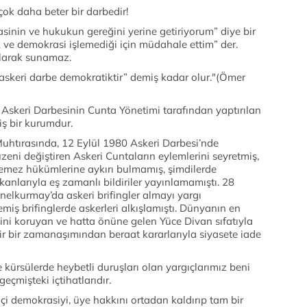
çok daha beter bir darbedir!
sinin ve hukukun gereğini yerine getiriyorum” diye bir
 ve demokrasi işlemediği için müdahale ettim” der.
olarak sunamaz.
“askeri darbe demokratiktir” demiş kadar olur."(Ömer
keri Darbesinin Cunta Yönetimi tarafından yaptırılan
iş bir kurumdur.
tırasında, 12 Eylül 1980 Askeri Darbesi’nde
ni değiştiren Askeri Cuntaların eylemlerini seyretmiş,
lemez hükümlerine aykırı bulmamış, şimdilerde
şkanlarıyla eş zamanlı bildiriler yayınlamamıştı. 28
elkurmay’da askeri brifingler almayı yargı
miş brifinglerde askerleri alkışlamıştı. Dünyanın en
ğini koruyan ve hatta önüne gelen Yüce Divan sıfatıyla
bir bir zamanaşımından beraat kararlarıyla siyasete iade
 kürsülerde heybetli duruşları olan yargıçlarımız beni
çmişteki içtihatlarıdır.
 içi demokrasiyi, üye hakkını ortadan kaldırıp tam bir