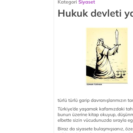
Kategori
Siyaset
Hukuk devleti ya
türlü türlü garip davranışlarımızın t
Türkiye’de yaşamak kafamızdaki tahta
bunun üzerine kitap okuyup, düşünm
elbette sizin vücudunuzda sırayla ege
Biraz da siyasete bulaşmışsanız, özel