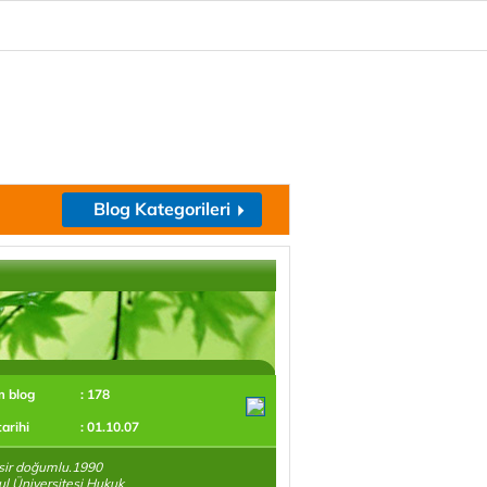
Blog Kategorileri
m blog
: 178
tarihi
: 01.10.07
sir doğumlu.1990
ul Üniversitesi Hukuk