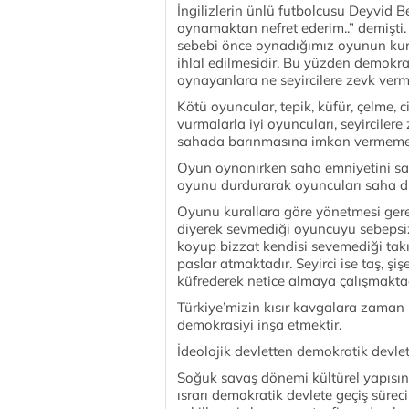
İngilizlerin ünlü futbolcusu Deyvid 
oynamaktan nefret ederim..” demişti
sebebi önce oynadığımız oyunun kural
ihlal edilmesidir. Bu yüzden demokr
oynayanlara ne seyircilere zevk ver
Kötü oyuncular, tepik, küfür, çelme,
vurmalarla iyi oyuncuları, seyircilere
sahada barınmasına imkan vermemek
Oyun oynanırken saha emniyetini sağl
oyunu durdurarak oyuncuları saha dı
Oyunu kurallara göre yönetmesi gere
diyerek sevmediği oyuncuyu sebepsi
koyup bizzat kendisi sevemediği tak
paslar atmaktadır. Seyirci ise taş, ş
küfrederek netice almaya çalışmaktad
Türkiye’mizin kısır kavgalara zaman
demokrasiyi inşa etmektir.
İdeolojik devletten demokratik devle
Soğuk savaş dönemi kültürel yapısın
ısrarı demokratik devlete geçiş süreci