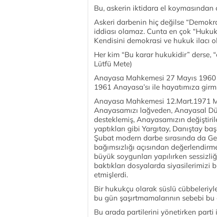
Bu, askerin iktidara el koymasından 
Askeri darbenin hiç değilse “Demokra
iddiası olamaz. Cunta en çok “Hukuk
Kendisini demokrasi ve hukuk ilacı 
Her kim “Bu karar hukukidir” derse, 
Lütfü Mete)
Anayasa Mahkemesi 27 Mayıs 1960 As
1961 Anayasa’sı ile hayatımıza girm
Anayasa Mahkemesi 12.Mart.1971 Muh
Anayasamızı lağveden, Anayasal Düze
desteklemiş, Anayasamızın değiştiri
yaptıkları gibi Yargıtay, Danıştay ba
Şubat modern darbe sırasında da Gen
bağımsızlığı açısından değerlendirme
büyük soygunları yapılırken sessizli
baktıkları dosyalarda siyasilerimizi 
etmişlerdi.
Bir hukukçu olarak süslü cübbeleriyle
bu gün şaşırtmamalarının sebebi bu ge
Bu arada partilerini yönetirken parti