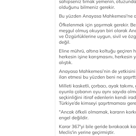
sahipseniz tırnak yemenin, otuzunda
olduğunu bilmeniz gerekir.
Bu yüzden Anayasa Mahkemesi'ne a
Öfkelenmek için şaşırmak gerekir. Be
meşgul olmuş okuyan biri olarak A
ve Özgürlüklerine uygun, sivil ve ö
değil.
Eline mührü, altına koltuğu geçiren 
herkesin işine karışmasını, herkesin
alıştık.
Anayasa Mahkemesi’nin de yetkisini
ilan etmesi bu yüzden beni ne şaşırtt
Milleti kasketli, çorbacı, ayak takımı
oyunla çobanın oyu aynı sayıda olma
seçkinliğini itiraf edenlerin kendi i
Türkiye’de kimseyi şaşırtmaması gere
"Ancak öfkeli olmamak, kararın korku
engel değildir.
Karar 367'yi bile geride bırakacak k
Meclis'in yerine geçirmiştir.