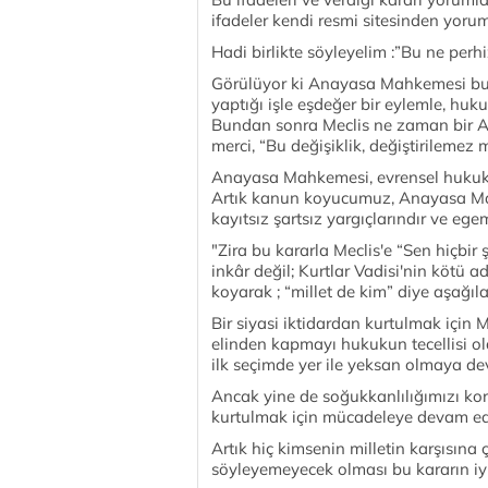
ifadeler kendi resmi sitesinden yor
Hadi birlikte söyleyelim :”Bu ne perh
Görülüyor ki Anayasa Mahkemesi bu k
yaptığı işle eşdeğer bir eylemle, hu
Bundan sonra Meclis ne zaman bir A
merci, “Bu değişiklik, değiştirilemez 
Anayasa Mahkemesi, evrensel hukuk ilk
Artık kanun koyucumuz, Anayasa Ma
kayıtsız şartsız yargıçlarındır ve ege
"Zira bu kararla Meclis'e “Sen hiçbir ş
inkâr değil; Kurtlar Vadisi'nin kötü a
koyarak ; “millet de kim” diye aşağıl
Bir siyasi iktidardan kurtulmak için 
elinden kapmayı hukukun tecellisi o
ilk seçimde yer ile yeksan olmaya de
Ancak yine de soğukkanlılığımızı ko
kurtulmak için mücadeleye devam ed
Artık hiç kimsenin milletin karşısına
söyleyemeyecek olması bu kararın iyi 