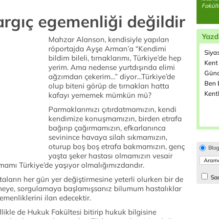
Fakült
rgıç egemenliği değildir
Yazd
Mahzar Alanson, kendisiyle yapılan
röportajda Ayşe Arman’a “Kendimi
Siyas
bildim bileli, tırnaklarımı, Türkiye’de hep
Kent
yerim. Ama nedense yurtdışında elimi
Günd
ağzımdan çekerim…” diyor…Türkiye’de
Ben B
olup biteni görüp de tırnakları hatta
Kent
kafayı yememek mümkün mü?
Parmaklarımızı çıtırdatmamızın, kendi
kendimize konuşmamızın, birden etrafa
bağırıp çağırmamızın, efkarlanınca
sevinince havaya silah sıkmamızın,
oturup boş boş etrafa bakmamızın, genç
Blo
yaşta şeker hastası olmamızın vesair
amamı Türkiye’de yaşıyor olmalığımızdandır.
Sad
ların her gün yer değiştirmesine yeterli olurken bir de
eye, sorgulamaya başlamışsanız bilumum hastalıklar
menliklerini ilan edecektir.
likle de Hukuk Fakültesi bitirip hukuk bilgisine