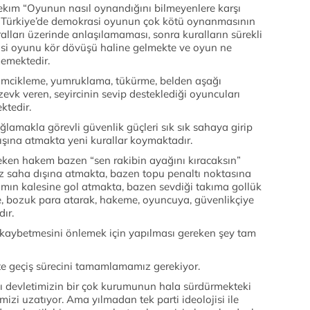
Bekım “Oyunun nasıl oynandığını bilmeyenlere karşı
. Türkiye’de demokrasi oyunun çok kötü oynanmasının
ları üzerinde anlaşılamaması, sonra kuralların sürekli
asi oyunu kör dövüşü haline gelmekte ve oyun ne
memektedir.
 cimcikleme, yumruklama, tükürme, belden aşağı
 zevk veren, seyircinin sevip desteklediği oyuncuları
tedir.
amakla görevli güvenlik güçleri sık sık sahaya girip
şına atmakta yeni kurallar koymaktadır.
ken hakem bazen “sen rakibin ayağını kıracaksın”
z saha dışına atmakta, bazen topu penaltı noktasına
ımın kalesine gol atmakta, bazen sevdiği takıma gollük
işe, bozuk para atarak, hakeme, oyuncuya, güvenlikçiye
ır.
 kaybetmesini önlemek için yapılması gereken şey tam
te geçiş sürecini tamamlamamız gerekiyor.
ı devletimizin bir çok kurumunun hala sürdürmekteki
mizi uzatıyor. Ama yılmadan tek parti ideolojisi ile