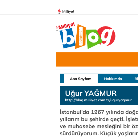
Milliyet
Ana Sayfam
Hakkımda
B
Uğur YAĞMUR
http://blog.milliyet.com.tr/uguryagmur
İstanbul'da 1967 yılında doğd
yıllarım bu şehirde geçti. İ
ve muhasebe mesleğini bir ö
sürdürüyorum. Küçük yaşlarım