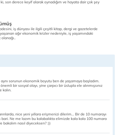
ı ki, son derece keyif alarak oynadığım ve hayata dair çok şey
.
yümüş
sini, iş dünyası ile ilgili çeşitli kitap, dergi ve gazetelerde
aşanan ağır ekonomik krizler nedeniyle, iş yaşamındaki
 olanağı..
, aynı sorunun ekonomik boyutu ben de yaşamaya başladım.
nemli bir sosyal olayı, yine çarpıcı bir üslupla ele alınmışsınız
e kalın.
larda, nice yeni yıllara erişmenizi dilerim... Bir de 10 numarayı
 bari. Ne me lazım bu kalabalıkta elimizde kala kala 100 numara
e bakalım nasıl diyeceksen? :))