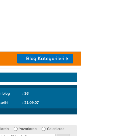
Blog Kategorileri
m blog
: 36
tarihi
: 21.09.07
glarda
Yazarlarda
Galerilerde