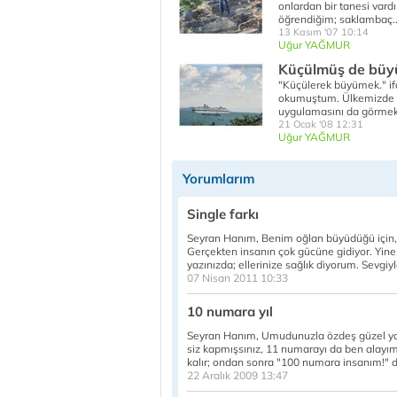
onlardan bir tanesi vard
öğrendiğim; saklambaç.
13 Kasım '07 10:14
Uğur YAĞMUR
Küçülmüş de bü
"Küçülerek büyümek." ifade
okumuştum. Ülkemizde y
uygulamasını da görmek
21 Ocak '08 12:31
Uğur YAĞMUR
Yorumlarım
Single farkı
Seyran Hanım, Benim oğlan büyüdüğü için
Gerçekten insanın çok gücüne gidiyor. Yine ö
yazınızda; ellerinize sağlık diyorum. Sevgiyl
07 Nisan 2011 10:33
10 numara yıl
Seyran Hanım, Umudunuzla özdeş güzel yarın
siz kapmışsınız, 11 numarayı da ben alayım
kalır; ondan sonra "100 numara insanım!" d
22 Aralık 2009 13:47