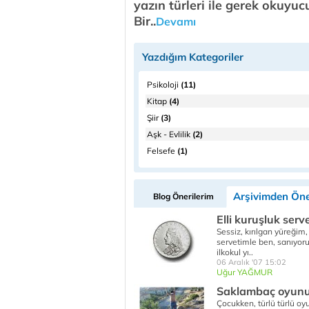
yazın türleri ile gerek okuyuc
Bir..
Devamı
Yazdığım Kategoriler
Psikoloji
(11)
Kitap
(4)
Şiir
(3)
Aşk - Evlilik
(2)
Felsefe
(1)
Arşivimden Öne
Blog Önerilerim
Elli kuruşluk serv
Sessiz, kırılgan yüreğim, 
servetimle ben, sanıyor
ilkokul yı..
06 Aralık '07 15:02
Uğur YAĞMUR
Saklambaç oyun
Çocukken, türlü türlü oy