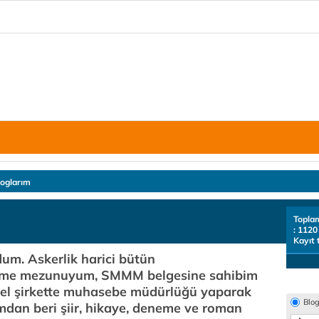
loglarım
Topla
: 1120
Kayıt 
um. Askerlik harici bütün
şletme mezunuyum, SMMM belgesine sahibim
zel şirkette muhasebe müdürlüğü yaparak
Blo
dan beri şiir, hikaye, deneme ve roman