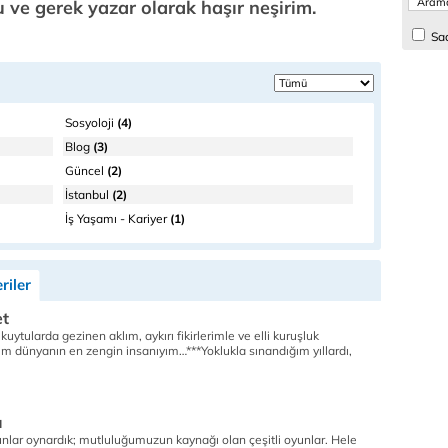
u ve gerek yazar olarak haşır neşirim.
Sad
Sosyoloji
(4)
Blog
(3)
Güncel
(2)
İstanbul
(2)
İş Yaşamı - Kariyer
(1)
riler
et
kuytularda gezinen aklım, aykırı fikirlerimle ve elli kuruşluk
um dünyanın en zengin insanıyım…***Yoklukla sınandığım yıllardı,
u
unlar oynardık; mutluluğumuzun kaynağı olan çeşitli oyunlar. Hele