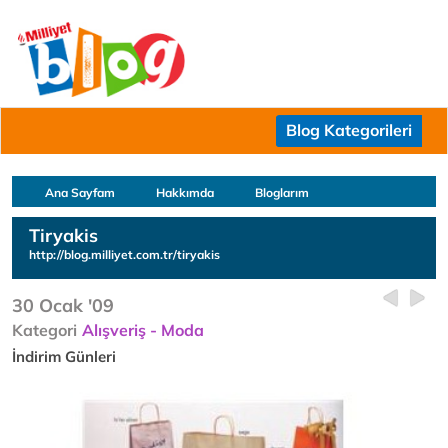
Blog Kategorileri
Ana Sayfam
Hakkımda
Bloglarım
Tiryakis
http://blog.milliyet.com.tr/tiryakis
30 Ocak '09
Kategori
Alışveriş - Moda
İndirim Günleri