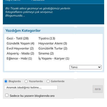
Biz Tiryaki ailesi gezmeyi ve gördüğümüz yerlerin
fotograflarını çekmeyi çok seviyoruz.
Blogumuzda, ..
Yazdığım Kategoriler
Gezi - Tatil (28)
Tiyatro (13)
Gündelik Yaşam (4)
Hayvanlar Alemi (3)
Evcil Hayvanlar (2)
Günübirlik Turlar (2)
Alışveriş - Moda (2)
Sinema (2)
Eğlence - Hobi (1)
İş Yaşamı - Kariyer (1)
Bloglarda
Yazarlarda
Galerilerde
Sadece bu yazarın bloglarında ara