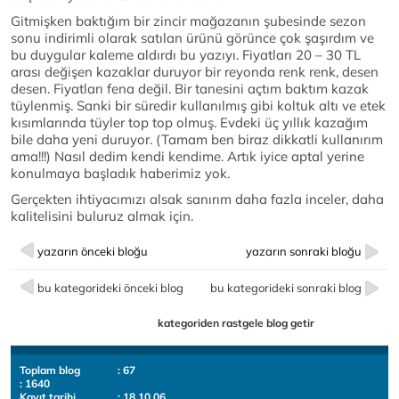
Gitmişken baktığım bir zincir mağazanın şubesinde sezon
sonu indirimli olarak satılan ürünü görünce çok şaşırdım ve
bu duygular kaleme aldırdı bu yazıyı. Fiyatları 20 – 30 TL
arası değişen kazaklar duruyor bir reyonda renk renk, desen
desen. Fiyatları fena değil. Bir tanesini açtım baktım kazak
tüylenmiş. Sanki bir süredir kullanılmış gibi koltuk altı ve etek
kısımlarında tüyler top top olmuş. Evdeki üç yıllık kazağım
bile daha yeni duruyor. (Tamam ben biraz dikkatli kullanırım
ama!!!) Nasıl dedim kendi kendime. Artık iyice aptal yerine
konulmaya başladık haberimiz yok.
Gerçekten ihtiyacımızı alsak sanırım daha fazla inceler, daha
kalitelisini buluruz almak için.
yazarın önceki bloğu
yazarın sonraki bloğu
bu kategorideki önceki blog
bu kategorideki sonraki blog
kategoriden rastgele blog getir
Toplam blog
: 67
: 1640
Kayıt tarihi
: 18.10.06