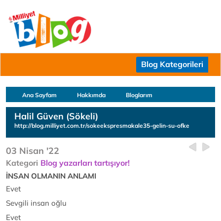
Blog Kategorileri
Ana Sayfam
Hakkımda
Bloglarım
Halil Güven (Sökeli)
http://blog.milliyet.com.tr/sokeekspresmakale35-gelin-su-ofke
03 Nisan '22
Kategori
Blog yazarları tartışıyor!
İNSAN OLMANIN ANLAMI
Evet
Sevgili insan oğlu
Evet