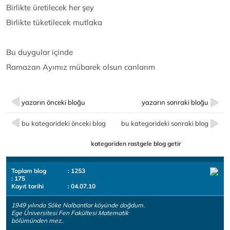
Birlikte üretilecek her şey
Birlikte tüketilecek mutlaka
Bu duygular içinde
Ramazan Ayımız mübarek olsun canlarım
yazarın önceki bloğu
yazarın sonraki bloğu
bu kategorideki önceki blog
bu kategorideki sonraki blog
kategoriden rastgele blog getir
Toplam blog
: 1253
: 175
Kayıt tarihi
: 04.07.10
1949 yılında Söke Nalbantlar köyünde doğdum.
Ege Üniversitesi Fen Fakültesi Matematik
bölümünden mez..