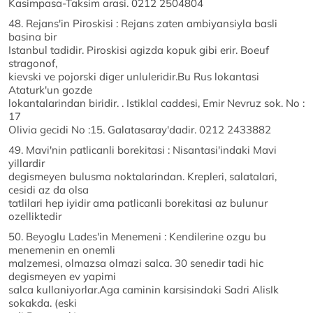
Kasimpasa-Taksim arasi. 0212 2504804
48. Rejans'in Piroskisi : Rejans zaten ambiyansiyla basli
basina bir
Istanbul tadidir. Piroskisi agizda kopuk gibi erir. Boeuf
stragonof,
kievski ve pojorski diger unluleridir.Bu Rus lokantasi
Ataturk'un gozde
lokantalarindan biridir. . Istiklal caddesi, Emir Nevruz sok. No :
17
Olivia gecidi No :15. Galatasaray'dadir. 0212 2433882
49. Mavi'nin patlicanli borekitasi : Nisantasi'indaki Mavi
yillardir
degismeyen bulusma noktalarindan. Krepleri, salatalari,
cesidi az da olsa
tatlilari hep iyidir ama patlicanli borekitasi az bulunur
ozelliktedir
50. Beyoglu Lades'in Menemeni : Kendilerine ozgu bu
menemenin en onemli
malzemesi, olmazsa olmazi salca. 30 senedir tadi hic
degismeyen ev yapimi
salca kullaniyorlar.Aga caminin karsisindaki Sadri AlisIk
sokakda. (eski