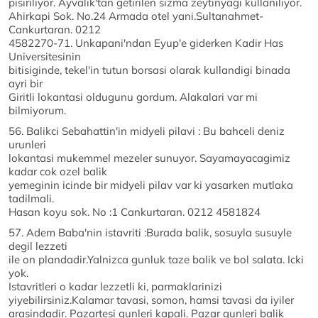
pisiriliyor. Ayvalik'tan getirilen sizma zeytinyagi kullaniliyor.
Ahirkapi Sok. No.24 Armada otel yani.Sultanahmet-
Cankurtaran. 0212
4582270-71. Unkapani'ndan Eyup'e giderken Kadir Has
Universitesinin
bitisiginde, tekel'in tutun borsasi olarak kullandigi binada
ayri bir
Giritli lokantasi oldugunu gordum. Alakalari var mi
bilmiyorum.
56. Balikci Sebahattin'in midyeli pilavi : Bu bahceli deniz
urunleri
lokantasi mukemmel mezeler sunuyor. Sayamayacagimiz
kadar cok ozel balik
yemeginin icinde bir midyeli pilav var ki yasarken mutlaka
tadilmali.
Hasan koyu sok. No :1 Cankurtaran. 0212 4581824
57. Adem Baba'nin istavriti :Burada balik, sosuyla susuyle
degil lezzeti
ile on plandadir.Yalnizca gunluk taze balik ve bol salata. Icki
yok.
Istavritleri o kadar lezzetli ki, parmaklarinizi
yiyebilirsiniz.Kalamar tavasi, somon, hamsi tavasi da iyiler
arasindadir. Pazartesi gunleri kapali. Pazar gunleri balik