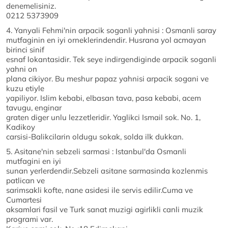
denemelisiniz.
0212 5373909
4. Yanyali Fehmi'nin arpacik soganli yahnisi : Osmanli saray
mutfaginin en iyi orneklerindendir. Husrana yol acmayan
birinci sinif
esnaf lokantasidir. Tek seye indirgendiginde arpacik soganli
yahni on
plana cikiyor. Bu meshur papaz yahnisi arpacik sogani ve
kuzu etiyle
yapiliyor. Islim kebabi, elbasan tava, pasa kebabi, acem
tavugu, enginar
graten diger unlu lezzetleridir. Yaglikci Ismail sok. No. 1,
Kadikoy
carsisi-Balikcilarin oldugu sokak, solda ilk dukkan.
5. Asitane'nin sebzeli sarmasi : Istanbul'da Osmanli
mutfagini en iyi
sunan yerlerdendir.Sebzeli asitane sarmasinda kozlenmis
patlican ve
sarimsakli kofte, nane asidesi ile servis edilir.Cuma ve
Cumartesi
aksamlari fasil ve Turk sanat muzigi agirlikli canli muzik
programi var.