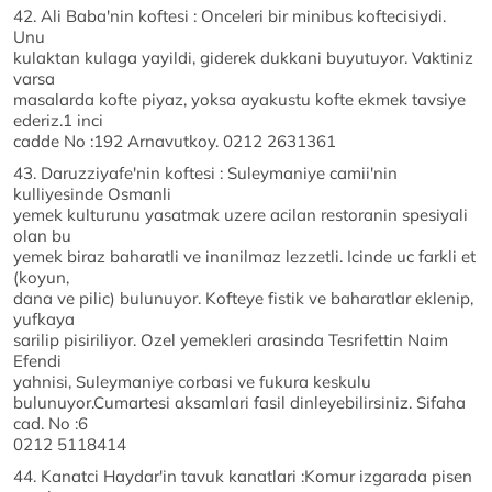
42. Ali Baba'nin koftesi : Onceleri bir minibus koftecisiydi.
Unu
kulaktan kulaga yayildi, giderek dukkani buyutuyor. Vaktiniz
varsa
masalarda kofte piyaz, yoksa ayakustu kofte ekmek tavsiye
ederiz.1 inci
cadde No :192 Arnavutkoy. 0212 2631361
43. Daruzziyafe'nin koftesi : Suleymaniye camii'nin
kulliyesinde Osmanli
yemek kulturunu yasatmak uzere acilan restoranin spesiyali
olan bu
yemek biraz baharatli ve inanilmaz lezzetli. Icinde uc farkli et
(koyun,
dana ve pilic) bulunuyor. Kofteye fistik ve baharatlar eklenip,
yufkaya
sarilip pisiriliyor. Ozel yemekleri arasinda Tesrifettin Naim
Efendi
yahnisi, Suleymaniye corbasi ve fukura keskulu
bulunuyor.Cumartesi aksamlari fasil dinleyebilirsiniz. Sifaha
cad. No :6
0212 5118414
44. Kanatci Haydar'in tavuk kanatlari :Komur izgarada pisen