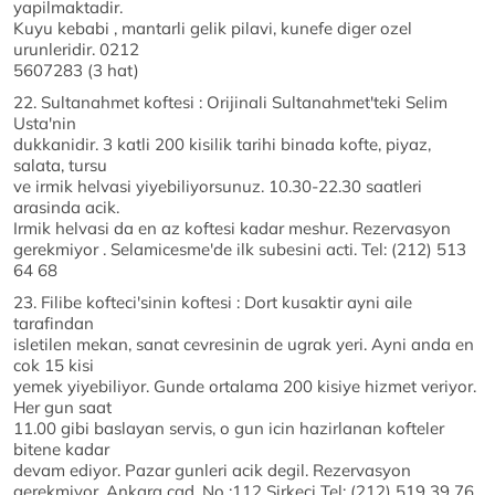
yapilmaktadir.
Kuyu kebabi , mantarli gelik pilavi, kunefe diger ozel
urunleridir. 0212
5607283 (3 hat)
22. Sultanahmet koftesi : Orijinali Sultanahmet'teki Selim
Usta'nin
dukkanidir. 3 katli 200 kisilik tarihi binada kofte, piyaz,
salata, tursu
ve irmik helvasi yiyebiliyorsunuz. 10.30-22.30 saatleri
arasinda acik.
Irmik helvasi da en az koftesi kadar meshur. Rezervasyon
gerekmiyor . Selamicesme'de ilk subesini acti. Tel: (212) 513
64 68
23. Filibe kofteci'sinin koftesi : Dort kusaktir ayni aile
tarafindan
isletilen mekan, sanat cevresinin de ugrak yeri. Ayni anda en
cok 15 kisi
yemek yiyebiliyor. Gunde ortalama 200 kisiye hizmet veriyor.
Her gun saat
11.00 gibi baslayan servis, o gun icin hazirlanan kofteler
bitene kadar
devam ediyor. Pazar gunleri acik degil. Rezervasyon
gerekmiyor. Ankara cad. No :112 Sirkeci Tel: (212) 519 39 76