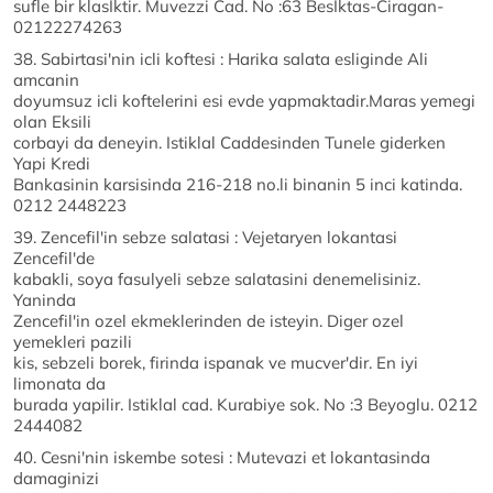
sufle bir klasIktir. Muvezzi Cad. No :63 BesIktas-Ciragan-
02122274263
38. Sabirtasi'nin icli koftesi : Harika salata esliginde Ali
amcanin
doyumsuz icli koftelerini esi evde yapmaktadir.Maras yemegi
olan Eksili
corbayi da deneyin. Istiklal Caddesinden Tunele giderken
Yapi Kredi
Bankasinin karsisinda 216-218 no.li binanin 5 inci katinda.
0212 2448223
39. Zencefil'in sebze salatasi : Vejetaryen lokantasi
Zencefil'de
kabakli, soya fasulyeli sebze salatasini denemelisiniz.
Yaninda
Zencefil'in ozel ekmeklerinden de isteyin. Diger ozel
yemekleri pazili
kis, sebzeli borek, firinda ispanak ve mucver'dir. En iyi
limonata da
burada yapilir. Istiklal cad. Kurabiye sok. No :3 Beyoglu. 0212
2444082
40. Cesni'nin iskembe sotesi : Mutevazi et lokantasinda
damaginizi