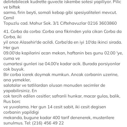
delirtebilecek kudrette guvecte iskembe sotesi yapiliyor. Pilic
ve biftek
sarma, firin beyti, somali kebap gibi spesiyaliteleri mevcut.
Cemil
Topuzlu cad. Mahur Sok. 3/1 Ciftehavuzlar 0216 3603860
41. Corba da corba :Corba ana fikrinden yola cikan Corba da
Corba, iki
yil once Alasehir'de acildi. Corba'da en iyi 10'da ikinci sirada.
Her gun
09.00'da kapilarini acan mekan, haftanin bes gunu 02.00 'ye,
cuma ve
cumartesi gunleri ise 04.00'e kadar acik. Burada porsiyonlar
cok buyuk.
Bir corba icerek doymak mumkun. Ancak corbanin uzerine,
ana yemekler,
salatalar ve tatlilardan olusan monuden secimler de
yapabilirsiniz. En
cok tercih edilen cesitler; safranli hunkar, macar gulas, balik,
Rus borc
ve yuvalama. Her gun 14 cesit sabit, iki cesit degisen
corbanin yapildigi
mekanda, bugune kadar 400 tarif denenerek, musterilere
sunulmus. Tel: (216) 456 49 22