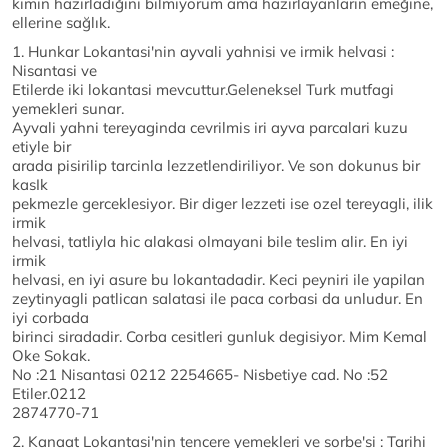
kimin hazırladığını bilmiyorum ama hazırlayanların emeğine,
ellerine sağlık.
1. Hunkar Lokantasi'nin ayvali yahnisi ve irmik helvasi :
Nisantasi ve
Etilerde iki lokantasi mevcuttur.Geleneksel Turk mutfagi
yemekleri sunar.
Ayvali yahni tereyaginda cevrilmis iri ayva parcalari kuzu
etiyle bir
arada pisirilip tarcinla lezzetlendiriliyor. Ve son dokunus bir
kasIk
pekmezle gerceklesiyor. Bir diger lezzeti ise ozel tereyagli, ilik
irmik
helvasi, tatliyla hic alakasi olmayani bile teslim alir. En iyi
irmik
helvasi, en iyi asure bu lokantadadir. Keci peyniri ile yapilan
zeytinyagli patlican salatasi ile paca corbasi da unludur. En
iyi corbada
birinci siradadir. Corba cesitleri gunluk degisiyor. Mim Kemal
Oke Sokak.
No :21 Nisantasi 0212 2254665- Nisbetiye cad. No :52
Etiler.0212
2874770-71
2. Kanaat Lokantasi'nin tencere yemekleri ve sorbe'si : Tarihi