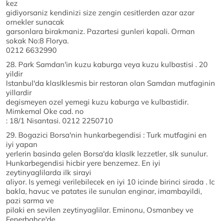
kez
gidiyorsaniz kendinizi size zengin cesitlerden azar azar
ornekler sunacak
garsonlara birakmaniz. Pazartesi gunleri kapali. Orman
sokak No:8 Florya.
0212 6632990
28. Park Samdan'in kuzu kaburga veya kuzu kulbastisi . 20
yildir
Istanbul'da klasIklesmis bir restoran olan Samdan mutfaginin
yillardir
degismeyen ozel yemegi kuzu kaburga ve kulbastidir.
Mimkemal Oke cad. no
: 18/1 Nisantasi. 0212 2250710
29. Bogazici Borsa'nin hunkarbegendisi : Turk mutfagini en
iyi yapan
yerlerin basinda gelen Borsa'da klasIk lezzetler, sIk sunulur.
Hunkarbegendisi hicbir yere benzemez. En iyi
zeytinyaglilarda ilk sirayi
aliyor. Is yemegi verilebilecek en iyi 10 icinde birinci sirada . Ic
bakla, havuc ve patates ile sunulan enginar, imambayildi,
pazi sarma ve
pilaki en sevilen zeytinyaglilar. Eminonu, Osmanbey ve
Fenerbahce'de