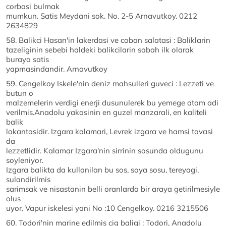
corbasi bulmak
mumkun. Satis Meydani sok. No. 2-5 Arnavutkoy. 0212
2634829
58. Balikci Hasan'in lakerdasi ve coban salatasi : Baliklarin
tazeliginin sebebi haldeki balikcilarin sabah ilk olarak
buraya satis
yapmasindandir. Arnavutkoy
59. Cengelkoy Iskele'nin deniz mahsulleri guveci : Lezzeti ve
butun o
malzemelerin verdigi enerji dusunulerek bu yemege atom adi
verilmis.Anadolu yakasinin en guzel manzarali, en kaliteli
balik
lokantasidir. Izgara kalamari, Levrek izgara ve hamsi tavasi
da
lezzetlidir. Kalamar Izgara'nin sirrinin sosunda oldugunu
soyleniyor.
Izgara balikta da kullanilan bu sos, soya sosu, tereyagi,
sulandirilmis
sarimsak ve nisastanin belli oranlarda bir araya getirilmesiyle
olus
uyor. Vapur iskelesi yani No :10 Cengelkoy. 0216 3215506
60. Todori'nin marine edilmis cig baligi : Todori, Anadolu