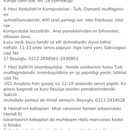
Kariye cami sok. No :18 Edirnekapi
6. Haci Abdullah'in Kompostolari : Turk, Osmanli mutfaginin
en
sohretlilerindendir. 400 cesit yemegi var. Ister franbuaz, ister
nar ;
kompostolar lezzetlidir . Ana yemeklerinden en bilinenleri,
elbasan tava,
kuzu incik, kuzu tandir ve etli dolmalardir. Ayva tatlisi
nefistir. 11-23 arasi servis yapiyor. Aga cami yani, Sakizagaci
cad. No:
17 Beyoglu. 0212 2938561-2930851
7. Haci Salih'in imambayildisi : Yemek cesitlerinin tumu Turk
mutfagindandir. Imambayildinin en iyi yapildigi yerdir. Istiklal
cad. No
:201 Anadolu han (pasaj ici) 12-19 arasinda servis yapilir. Kir
pilavi, begendi ve kuru fasulye sevilen yemeklerindendir.
Sakizli
muhallebi yemeyi de ihmal etmeyin. Beyoglu. 0212 2434528
8. Hamdi'nin kebaplari : Misir carsisinin hemen arkasindaki
Hamdi Et
lokantasinin kebaplari da muhtesem Halic manzarasi kadar
iz birakir.