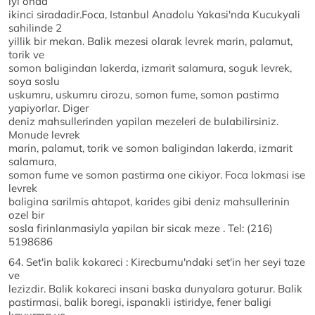
iyi onda
ikinci siradadir.Foca, Istanbul Anadolu Yakasi'nda Kucukyali
sahilinde 2
yillik bir mekan. Balik mezesi olarak levrek marin, palamut,
torik ve
somon baligindan lakerda, izmarit salamura, soguk levrek,
soya soslu
uskumru, uskumru cirozu, somon fume, somon pastirma
yapiyorlar. Diger
deniz mahsullerinden yapilan mezeleri de bulabilirsiniz.
Monude levrek
marin, palamut, torik ve somon baligindan lakerda, izmarit
salamura,
somon fume ve somon pastirma one cikiyor. Foca lokmasi ise
levrek
baligina sarilmis ahtapot, karides gibi deniz mahsullerinin
ozel bir
sosla firinlanmasiyla yapilan bir sicak meze . Tel: (216)
5198686
64. Set'in balik kokareci : Kirecburnu'ndaki set'in her seyi taze
ve
lezizdir. Balik kokareci insani baska dunyalara goturur. Balik
pastirmasi, balik boregi, ispanakli istiridye, fener baligi