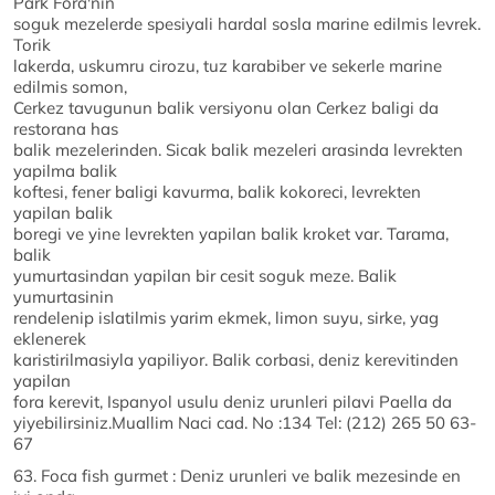
Park Fora'nin
soguk mezelerde spesiyali hardal sosla marine edilmis levrek.
Torik
lakerda, uskumru cirozu, tuz karabiber ve sekerle marine
edilmis somon,
Cerkez tavugunun balik versiyonu olan Cerkez baligi da
restorana has
balik mezelerinden. Sicak balik mezeleri arasinda levrekten
yapilma balik
koftesi, fener baligi kavurma, balik kokoreci, levrekten
yapilan balik
boregi ve yine levrekten yapilan balik kroket var. Tarama,
balik
yumurtasindan yapilan bir cesit soguk meze. Balik
yumurtasinin
rendelenip islatilmis yarim ekmek, limon suyu, sirke, yag
eklenerek
karistirilmasiyla yapiliyor. Balik corbasi, deniz kerevitinden
yapilan
fora kerevit, Ispanyol usulu deniz urunleri pilavi Paella da
yiyebilirsiniz.Muallim Naci cad. No :134 Tel: (212) 265 50 63-
67
63. Foca fish gurmet : Deniz urunleri ve balik mezesinde en