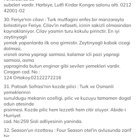
subeleri vardir. Harbiye, Lutfi Kirdar Kongre salonu alti. 0212
42001-02
30. Feriye'nin cilavi : Turk mutfagini enfes bir manzarayla
birlestiriyor Feriye. Cilav'in nefaseti, icinin sakizli olmasindan
kaynaklaniyor. Cilav yasmin turu kokulu pirinctir. En iyi
zeytinyagli
yemek yapanlarda ilk ona girmistir. Zeytinyagli kabak cicegi
dolmasi,
visneli asma yapragi sarmasi, kalamar icli pazi yapragi
sarmasi, asma
yapraginda butun enginar gibi sevilen yemekleri vardir.
Ciragan cad. No :
124 Ortakoy.02122272216
31. Patisah Sofrasi'nin kozde pilici : Turk ve Osmanli
yemeklerinin
sunuldugu mekanin ozelligi, pilic ve kuzuyu tamamen dogal
odun atesinde
pisirmesi. Kozde pilic hem lezzetli hem citir oluyor. Abide-i
Hurriyet
cad. No:259 Sisli adliyesinin yaninda.
32. Season'un rizottosu : Four Season otel'in avlusunda zarif
bir