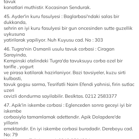
tavuk
kanatlari muthistir. Kocasinan Sendurak.
45. Ayder'in kuru fasulyesi : Baglarbasi'ndaki salas bir
dukkanda,
sehrin en iyi kuru fasulyesi bir gun oncesinden sutte guzellik
uykusuna
yatirilarak yapiliyor. Nuh Kuyusu cad. No : 303
46. Tugra'nin Osmanli usulu tavuk corbasi : Ciragan
Sarayinda,
Kempinski otelindeki Tugra'da tavuksuyu corba ozel bir
tarifle , yogurt
ve pirasa katilarak hazirlaniyor. Bazi tavsiyeler, kuzu sirti
kulbasti,
tavuk gogsu sarma, Tesrifatli Naim Efendi yahnisi, firin sutlac
uzeri
cevizli dondurma sayilabilir. BesIktas. 0212 2583377
47. Apik'in iskembe corbasi : Eglenceden sonra geceyi iyi bir
iskembe
corbasiyla tamamlamak adettendir. Apik Dolapdere'de
yillarin
emektaridir. En iyi iskembe corbasi buradadir. Dereboyu cad.
No: 79