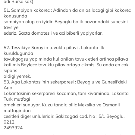
adi Bursa sok)
51. Sampiyon kokorec : Adindan da anlasilacagi gibi kokorec
konusunda
sampiyon olup en iyidir. Beyoglu balik pazarindaki subesini
tavsiye
ederiz. Sacta domatesli ve aci biberli yapiyorlar.
52. Tesvikiye Saray'in tavuklu pilavi : Lokanta ilk
kuruldugunda
tavukgogsu yapiminda kullanilan tavuk etleri artinca pilava
katilmis.Boylece tavuklu pilav ortaya cikmis. Su anda en cok
siparis
aldigi yemek.
53. Aga Lokantasi'nin sekerparesi : Beyoglu ve Gunesli'deki
Aga
Lokantasinin sekerparesi kocaman, tam kivaminda. Lokanta
Turk mutfagi
ornekleri sunuyor. Kuzu tandir, pilic MeksIka ve Osmanli
mutfagindan
cesitleri diger unluleridir. Sakizagaci cad. No : 5/1 Beyoglu.
0212
2493924