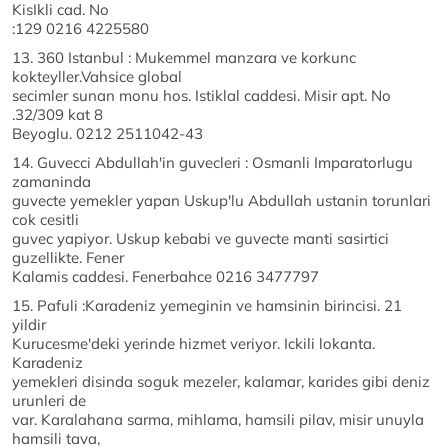
KisIkli cad. No
:129 0216 4225580
13. 360 Istanbul : Mukemmel manzara ve korkunc
kokteyller.Vahsice global
secimler sunan monu hos. Istiklal caddesi. Misir apt. No
.32/309 kat 8
Beyoglu. 0212 2511042-43
14. Guvecci Abdullah'in guvecleri : Osmanli Imparatorlugu
zamaninda
guvecte yemekler yapan Uskup'lu Abdullah ustanin torunlari
cok cesitli
guvec yapiyor. Uskup kebabi ve guvecte manti sasirtici
guzellikte. Fener
Kalamis caddesi. Fenerbahce 0216 3477797
15. Pafuli :Karadeniz yemeginin ve hamsinin birincisi. 21
yildir
Kurucesme'deki yerinde hizmet veriyor. Ickili lokanta.
Karadeniz
yemekleri disinda soguk mezeler, kalamar, karides gibi deniz
urunleri de
var. Karalahana sarma, mihlama, hamsili pilav, misir unuyla
hamsili tava,