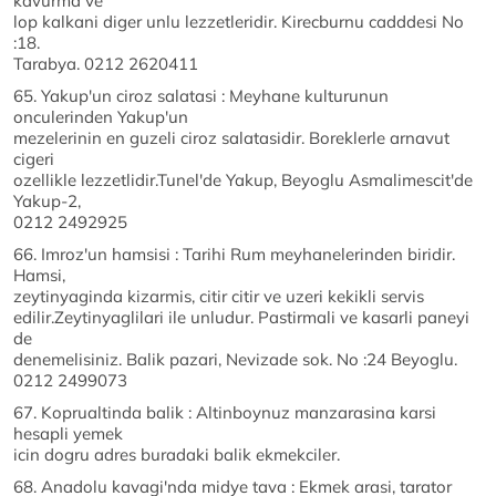
kavurma ve
lop kalkani diger unlu lezzetleridir. Kirecburnu cadddesi No
:18.
Tarabya. 0212 2620411
65. Yakup'un ciroz salatasi : Meyhane kulturunun
onculerinden Yakup'un
mezelerinin en guzeli ciroz salatasidir. Boreklerle arnavut
cigeri
ozellikle lezzetlidir.Tunel'de Yakup, Beyoglu Asmalimescit'de
Yakup-2,
0212 2492925
66. Imroz'un hamsisi : Tarihi Rum meyhanelerinden biridir.
Hamsi,
zeytinyaginda kizarmis, citir citir ve uzeri kekikli servis
edilir.Zeytinyaglilari ile unludur. Pastirmali ve kasarli paneyi
de
denemelisiniz. Balik pazari, Nevizade sok. No :24 Beyoglu.
0212 2499073
67. Koprualtinda balik : Altinboynuz manzarasina karsi
hesapli yemek
icin dogru adres buradaki balik ekmekciler.
68. Anadolu kavagi'nda midye tava : Ekmek arasi, tarator