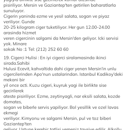
pisiriliyor. Mersin ve Gaziantep'ten getirilen baharatlarla
sunuluyor.
Cigerin yaninda ezme ve yesil salata, sogan ve piyaz
veriliyor. Gunde
20-25 kilogram ciger tuketiliyor. Her gun 12.00-24.00
arasinda hizmet
veren cigercinin salgami da Mersin'den geliyor. Icki servisi
yok. Minare
sokak No :1 Tel: (212) 252 60 60
19. Cigerci Hulisi : En iyi cigerci siralamasinda ikinci
sirada.Sahibi
Hulusi Ecevit, kahvaltida dahi ciger yenen Mersin'in unlu
cigercilerinden Apo'nun ustalarindan. Istanbul Kadikoy'deki
mekani bir
yil once acti. Kuzu cigeri, kuyruk yagi ile birlikte sise
gecirilerek
ateste pisiriliyor. Ezme, zeytinyagli, nar eksili salata, kozde
domates,
sogan ve biberle servis yapiliyor. Bol yesillik ve ozel lavas
ekmegi
veriliyor. Kimyonu ve salgami Mersin, pul ve toz biberi
Gaziantep'ten
geliyor. Ustune kerebic tatlisi yemeniz tavsiye edilir. Alkollu