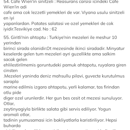
54. Cafe Wien'in sinitzeli : Reasurans carsisi icindeki Cafe
Wien'in adi
cafe ama cok lezzetli yemekleri de var. Viyana usulu sinitzeli
en iyi
yapanlardan. Patates salatasi ve ozel yemekleri de cok
iyidir.Tesvikiye cad. No : 62
55. Giritli'nin ahtoptu : Turkiye'nin mezeleri ile meshur 10
yerinden
birinci sirada olanidir.Ot mezesinde ikinci siradadir. Minyatur
keselerde gelen tum mezeleri ayri guzellikte ama salkim
sacak gelen
ehlilestirilmemis goruntudeki pamuk ahtapotu, ruyalara giren
cinsten
.Mezeleri yaninda deniz mahsullu pilavi, guvecte kurutulmus
sarapla
marine edilmis izgara ahtapotu, yerli kalamar, tas firindan
otlu pide
diger ozel urunlerdir. Her gun bes cesit ot mezesi sunuluyor.
Otlar,
zeytinyagiyla birlikte salata gibi servis ediliyor. Yogun
aromali otlar,
tadinin yumusamasi icin bakliyatlarla karistiriliyor. Hepsi
buharda