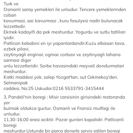
Turk ve
Osmanli saray yemekleri ile unludur. Tencere yemeklerinden
coban
kavurmasi, sac kavurmasi , kuru fasulyesi nadir bulunacak
lezzettedir.
Ekmek kadayifi da pek meshurdur. Yogurdu ve sutlu tatlilari
iyidir.
Patlican kebabini en iyi yapanlardandir.Kuzu elbasan tava,
ozbek pilavi,
zeytinyagli enginar, ogmac corbasi ve zeytinyagli lahana
sarmasi diger
unlu lezzetleridir. Sorbe havasindaki meyveli dondurmalari
meshurdur.
Katki maddesi yok, salep Yozgat'tan, sut Cekmekoy'den.
Selmanipak
caddesi, No:25 Uskudar.0216 5533791-3415444
3. Pandeli'nin boregi : Misir carsisinin girisindeki restoranda
yer
bulmak oldukca guctur. Osmanli ve Fransiz mutfagi ile
unludur.
11.30-16.00 arasi aciktir. Pazar gunleri kapalidir. Patlicanli
boregi
meshurdur.Ustunde bir parca donerle servis edilen boregi