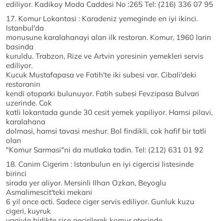
ediliyor. Kadikoy Moda Caddesi No :265 Tel: (216) 336 07 95
17. Komur Lokantasi : Karadeniz yemeginde en iyi ikinci.
Istanbul'da
monusune karalahanayi alan ilk restoran. Komur, 1960 larin
basinda
kuruldu. Trabzon, Rize ve Artvin yoresinin yemekleri servis
ediliyor.
Kucuk Mustafapasa ve Fatih'te iki subesi var. Cibali'deki
restoranin
kendi otoparki bulunuyor. Fatih subesi Fevzipasa Bulvari
uzerinde. Cok
katli lokantada gunde 30 cesit yemek yapiliyor. Hamsi pilavi,
karalahana
dolmasi, hamsi tavasi meshur. Bol findikli, cok hafif bir tatli
olan
"Komur Sarmasi"ni da mutlaka tadin. Tel: (212) 631 01 92
18. Canim Cigerim : Istanbulun en iyi cigercisi listesinde
birinci
sirada yer aliyor. Mersinli Ilhan Ozkan, Beyoglu
Asmalimescit'teki mekani
6 yil once acti. Sadece ciger servis ediliyor. Gunluk kuzu
cigeri, kuyruk
yagiyla birlikte sise gecirilerek komur atesinde