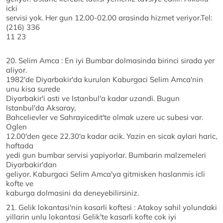
icki
servisi yok. Her gun 12.00-02.00 arasinda hizmet veriyor.Tel:
(216) 336
11 23
20. Selim Amca : En iyi Bumbar dolmasinda birinci sirada yer
aliyor.
1982'de Diyarbakir'da kurulan Kaburgaci Selim Amca'nin
unu kisa surede
Diyarbakir'i asti ve Istanbul'a kadar uzandi. Bugun
Istanbul'da Aksaray,
Bahcelievler ve Sahrayicedit'te olmak uzere uc subesi var.
Oglen
12.00'den gece 22.30'a kadar acik. Yazin en sicak aylari haric,
haftada
yedi gun bumbar servisi yapiyorlar. Bumbarin malzemeleri
Diyarbakir'dan
geliyor. Kaburgaci Selim Amca'ya gitmisken haslanmis icli
kofte ve
kaburga dolmasini da deneyebilirsiniz.
21. Gelik lokantasi'nin kasarli koftesi : Atakoy sahil yolundaki
yillarin unlu lokantasi Gelik'te kasarli kofte cok iyi