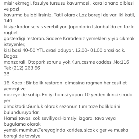
misir ekmegi, fasulye tursusu kavurmasi , kara lahana diblesi
ve pazi
kavurma bulabilirsiniz. Tatli olarak Laz boregi de var. Iki katli,
140
kisiye kadar servis verebiliyor. Japonlarin Istanbul'da en fazla
ragbet
gosterdigi restoran. Sadece Karadeniz yemekleri yiyip cikmak
isteyenler,
kisi basi 40-50 YTL arasi oduyor. 12.00- 01.00 arasi acik.
Bogaz
manzarali. Otopark sorunu yok.Kurucesme caddesi.No:116
Tel: (212) 263 66
38
16. Koco : Bir balik restorani olmasina ragmen her cesit et
yemegi ve
mezeye de sahip. En iyi hamsi yapan 10 yerden ikinci sirada
yer
almaktadir.Gunluk olarak sezonun tum taze baliklarini
bulunduruyorlar.
Hamsi tavasi cok seviliyor.Hamsiyi izgara, tava veya
bugulama olarak
yemek mumkun.Tereyaginda karides, sicak ciger ve muska
boregi de tavsiye