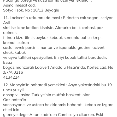
Pacanga boregi ve kuzu sarma ozel yemekleridir.
Asmalimescit cad.
Sofyali sok. No : 10/12 Beyoglu
11. Lacivert'in uskumru dolmasi : Pirincten cok sogan iceriyor.
Asil
sirri ise icine katilan kisniste. Alaturka balik corbasi, pazi
dolmasi,
firinda kizartilmis beykoz kebabi, somonlu bohca krepi,
kremali safran
soslu levrek porcini, mantar ve ispanakla gratine lacivert
steak, kabak
ve ayva tatlilari spesiyalleri. En iyi kabak tatlisi buradadir.
Essiz
bogaz manzarali Lacivert Anadolu Hisar'inda. Korfez cad. No
:57/A 0216
4134224
12. Mabeyin'in baharatli yemekleri : Asya yakasindaki bu 19
uncu yuzyil
ahsap villasina Turkiye'nin mutfak baskenti olan
Gaziantep'in
sansasyonel ve ustaca hazirlanmis baharatli kebap ve izgara
etleri icin
gitmeye deger.Altunizade'den Camlica'ya cikarken. Eski