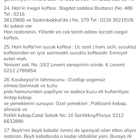
24. Han'in inegol koftesi : Bagdat caddesi Bostanci (No :486
Tel : 0216
3612968) ve Saskinbakkal'da ( No. 379 Tel : 0216 3021919)
iki subesi var
Han restoranin. Yillardir en cok tercih edilen lezzeti inegol
koftesi.
25. Hain kofte'nin sucuk koftesi : Uc cesit ( hain, acili, sucuklu)
koftesinden en iyisi sarimsakli sucuklu koftesidir. Emniyet
evleri mah.
Yeniceri sok. No :10/2 Levent sanayiinin icinde. 4. Levent.
0212 2785854
26. Kasibeyaz'in lahmacunu : Ozelligi sogansiz
olmasi.Sarimsak ve tuzlu
pide hamurundan yapiliyor ve sadece kuzu eti kullaniliyor.
Antep kebap
ve yemeklerini sunuyor. Ozel yemekleri ; Patlicanli kebap,
alinazik ve
fistikli kebap.Catal Sokak No: 10 Senlikkoy/Florya. 0212
6632890
27. Beyti'nin beyti kebabi: Ismini de spesiyali olan etten aliyor
restoran. Beyti kebabinda o kadar iddialilar yani. Buraya ilk