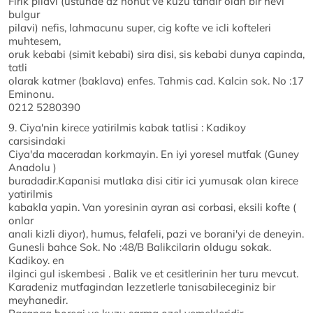
Firik pilavi (ustunde az nohut ve kuzu tandir olan bir nevi
bulgur
pilavi) nefis, lahmacunu super, cig kofte ve icli kofteleri
muhtesem,
oruk kebabi (simit kebabi) sira disi, sis kebabi dunya capinda,
tatli
olarak katmer (baklava) enfes. Tahmis cad. Kalcin sok. No :17
Eminonu.
0212 5280390
9. Ciya'nin kirece yatirilmis kabak tatlisi : Kadikoy
carsisindaki
Ciya'da maceradan korkmayin. En iyi yoresel mutfak (Guney
Anadolu )
buradadir.Kapanisi mutlaka disi citir ici yumusak olan kirece
yatirilmis
kabakla yapin. Van yoresinin ayran asi corbasi, eksili kofte (
onlar
anali kizli diyor), humus, felafeli, pazi ve borani'yi de deneyin.
Gunesli bahce Sok. No :48/B Balikcilarin oldugu sokak.
Kadikoy. en
ilginci gul iskembesi . Balik ve et cesitlerinin her turu mevcut.
Karadeniz mutfagindan lezzetlerle tanisabileceginiz bir
meyhanedir.