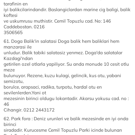
tarafinin en
iyi balikcilarindandir. Baslangiclardan marine cig baligi, balik
koftesi
ve uskumrusu muthistir. Cemil Topuzlu cad. No: 146
Caddebostan. 0216
3506565
61. Doga Balik'in salatasi Doga balik hem baliklari hem
manzarasi ile
unludur. Balik tabiki salatasiz yenmez. Doga'da salatalar
Kazdagi'ndan
getirilen ozel otlarla yapiliyor. Su anda monude 10 cesit otlu
meze
bulunuyor. Rezene, kuzu kulagi, gelincik, kus otu, yabani
semizotu,
borulce, arapsaci, radika, turpotu, hardal otu en
sevilenlerden.Yani ot
mezesinin birinci oldugu lokantadir. Akarsu yokusu cad. no :
46
Cihangir. 0212 2443172
62. Park fora : Deniz urunleri ve balik mezesinde en iyi onda
birinci
siradadir. Kurucesme Cemil Topuzlu Parki icinde bulunan