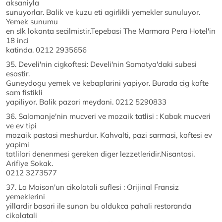
aksaniyla
sunuyorlar. Balik ve kuzu eti agirlikli yemekler sunuluyor.
Yemek sunumu
en sIk lokanta secilmistir.Tepebasi The Marmara Pera Hotel'in
18 inci
katinda. 0212 2935656
35. Develi'nin cigkoftesi: Develi'nin Samatya'daki subesi
esastir.
Guneydogu yemek ve kebaplarini yapiyor. Burada cig kofte
sam fistikli
yapiliyor. Balik pazari meydani. 0212 5290833
36. Salomanje'nin mucveri ve mozaik tatlisi : Kabak mucveri
ve ev tipi
mozaik pastasi meshurdur. Kahvalti, pazi sarmasi, koftesi ev
yapimi
tatlilari denenmesi gereken diger lezzetleridir.Nisantasi,
Arifiye Sokak.
0212 3273577
37. La Maison'un cikolatali suflesi : Orijinal Fransiz
yemeklerini
yillardir basari ile sunan bu oldukca pahali restoranda
cikolatali