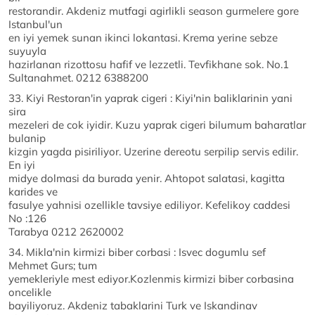
restorandir. Akdeniz mutfagi agirlikli season gurmelere gore
Istanbul'un
en iyi yemek sunan ikinci lokantasi. Krema yerine sebze
suyuyla
hazirlanan rizottosu hafif ve lezzetli. Tevfikhane sok. No.1
Sultanahmet. 0212 6388200
33. Kiyi Restoran'in yaprak cigeri : Kiyi'nin baliklarinin yani
sira
mezeleri de cok iyidir. Kuzu yaprak cigeri bilumum baharatlar
bulanip
kizgin yagda pisiriliyor. Uzerine dereotu serpilip servis edilir.
En iyi
midye dolmasi da burada yenir. Ahtopot salatasi, kagitta
karides ve
fasulye yahnisi ozellikle tavsiye ediliyor. Kefelikoy caddesi
No :126
Tarabya 0212 2620002
34. Mikla'nin kirmizi biber corbasi : Isvec dogumlu sef
Mehmet Gurs; tum
yemekleriyle mest ediyor.Kozlenmis kirmizi biber corbasina
oncelikle
bayiliyoruz. Akdeniz tabaklarini Turk ve Iskandinav