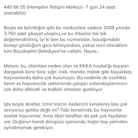
445 66 55 (Hemşehri İletişim Merkezi- 7 gün 24 saat
aranabilir)
Başta da belirttiğim gibi bu merkezlere sadece 2008 yılında
3.760 adet şikayet ulaşmış ve bu ihbarlar tek tek
değerlendirilmiş. İyi ki ben bu numaraları, bacağımdaki
keneyi gördüğüm gece bilmiyordum, yoksa rezil olacaktım
tüm Büyükşehir Belediyesi’ne vallahi. Neyse...
Malum, bu, ölümlere neden olan ve KKKA hastalığı taşıyan
dangalak kene türü; sığır, inek, manda, malak gibi büyükbaş
hayvanlarda daha çok bulunuyor. Bu nedenle de özellikle
tarım ve hayvancılık sektöründe çalışan vatandaşlarımızın
çok daha dikkatli ve tedbirli olmaları gerekiyor.
İşte böyle dostlar. İzmir’imizin Akdenizli kenelerini bile çok
seviyoruz galiba değil mi? Tabi temelinde, bu hayvanlar
asalak hayvanlar. Ama öbür taraftan da pek çok faydaları
var. Doğanın kendi döngüsü içerisinde, hiçbir taşı yerinden
oynatmamak gerekiyor.