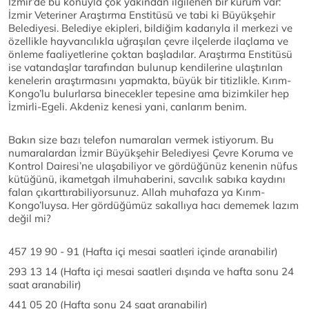
İzmir’de bu konuyla çok yakından ilgilenen bir kurum var:
İzmir Veteriner Araştırma Enstitüsü ve tabi ki Büyükşehir
Belediyesi. Belediye ekipleri, bildiğim kadarıyla il merkezi ve
özellikle hayvancılıkla uğraşılan çevre ilçelerde ilaçlama ve
önleme faaliyetlerine çoktan başladılar. Araştırma Enstitüsü
ise vatandaşlar tarafından bulunup kendilerine ulaştırılan
kenelerin araştırmasını yapmakta, büyük bir titizlikle. Kırım-
Kongo’lu bulurlarsa binecekler tepesine ama bizimkiler hep
İzmirli-Egeli. Akdeniz kenesi yani, canlarım benim.
Bakın size bazı telefon numaraları vermek istiyorum. Bu
numaralardan İzmir Büyükşehir Belediyesi Çevre Koruma ve
Kontrol Dairesi’ne ulaşabiliyor ve gördüğünüz kenenin nüfus
kütüğünü, ikametgah ilmuhaberini, savcılık sabıka kaydını
falan çıkarttırabiliyorsunuz. Allah muhafaza ya Kırım-
Kongo’luysa. Her gördüğümüz sakallıya hacı dememek lazım
değil mi?
457 19 90 - 91 (Hafta içi mesai saatleri içinde aranabilir)
293 13 14 (Hafta içi mesai saatleri dışında ve hafta sonu 24
saat aranabilir)
441 05 20 (Hafta sonu 24 saat aranabilir)