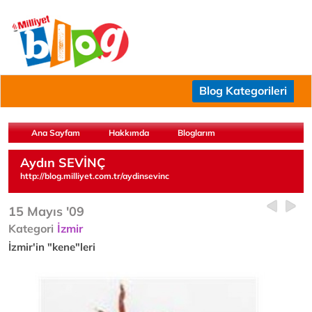
Blog Kategorileri
Ana Sayfam
Hakkımda
Bloglarım
Aydın SEVİNÇ
http://blog.milliyet.com.tr/aydinsevinc
15 Mayıs '09
Kategori
İzmir
İzmir'in "kene"leri