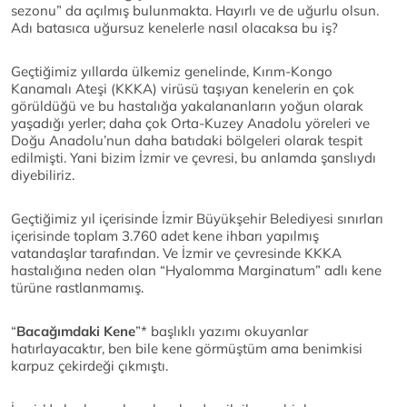
sezonu” da açılmış bulunmakta. Hayırlı ve de uğurlu olsun.
Adı batasıca uğursuz kenelerle nasıl olacaksa bu iş?
Geçtiğimiz yıllarda ülkemiz genelinde, Kırım-Kongo
Kanamalı Ateşi (KKKA) virüsü taşıyan kenelerin en çok
görüldüğü ve bu hastalığa yakalananların yoğun olarak
yaşadığı yerler; daha çok Orta-Kuzey Anadolu yöreleri ve
Doğu Anadolu’nun daha batıdaki bölgeleri olarak tespit
edilmişti. Yani bizim İzmir ve çevresi, bu anlamda şanslıydı
diyebiliriz.
Geçtiğimiz yıl içerisinde İzmir Büyükşehir Belediyesi sınırları
içerisinde toplam 3.760 adet kene ihbarı yapılmış
vatandaşlar tarafından. Ve İzmir ve çevresinde KKKA
hastalığına neden olan “Hyalomma Marginatum” adlı kene
türüne rastlanmamış.
“
Bacağımdaki Kene
”* başlıklı yazımı okuyanlar
hatırlayacaktır, ben bile kene görmüştüm ama benimkisi
karpuz çekirdeği çıkmıştı.