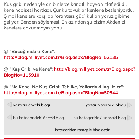
Kuş gribi nedeniyle on binlerce kanatlı hayvan itlaf edildi,
kene hadisesi hortladı. Çünkü tavuklar kenlerle besleniyordu.
Şimdi kenelere karşı da “orantısız güç” kullanıyoruz gibime
geliyor. Benden söylemesi. En azından şu bizim Akdenizli
kenelere dokunmayın yahu.
@ "
Bacağımdaki Kene
":
http://blog.milliyet.com.tr/Blog.aspx?BlogNo=52135
@ "
Kuş Gribi ve Kene
":
http://blog.milliyet.com.tr/Blog.aspx?
BlogNo=115910
@ "
Ne Kene, Ne Kuş Gribi; Tehlike, Yollardaki İngilizler
":
http://blog.milliyet.com.tr/Blog.aspx?BlogNo=50544
yazarın önceki bloğu
yazarın sonraki bloğu
bu kategorideki önceki blog
bu kategorideki sonraki blog
kategoriden rastgele blog getir