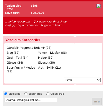
Toplam blog
: 898
: 3759
Kayıt tarihi
: 09.06.06
İzmir'de yaşıyorum. Çok uzun yıllar öncesinden
başlayıp, hiç ara vermeden bugünlere kada..
Yazdığım Kategoriler
Gündelik Yaşam (140)
İzmir (93)
Blog (69)
Yemek - Mutfak (66)
Gezi - Tatil (54)
Haber (52)
Güncel (34)
Siyaset (30)
Basın Yayın / Medya
Aşk - Evlilik (21)
(29)
Bloglarda
Yazarlarda
Galerilerde