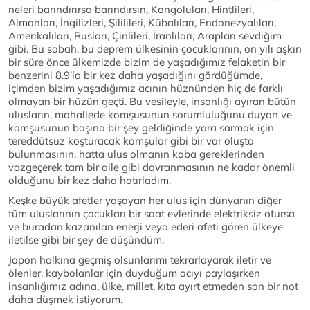
neleri barındırırsa barındırsın, Kongoluları, Hintlileri,
Almanları, İngilizleri, Şililileri, Kübalıları, Endonezyalıları,
Amerikalıları, Rusları, Çinlileri, İranlıları, Arapları sevdiğim
gibi. Bu sabah, bu deprem ülkesinin çocuklarının, on yılı aşkın
bir süre önce ülkemizde bizim de yaşadığımız felaketin bir
benzerini 8.9’la bir kez daha yaşadığını gördüğümde,
içimden bizim yaşadığımız acının hüznünden hiç de farklı
olmayan bir hüzün geçti. Bu vesileyle, insanlığı ayıran bütün
ulusların, mahallede komşusunun sorumluluğunu duyan ve
komşusunun başına bir şey geldiğinde yara sarmak için
tereddütsüz koşturacak komşular gibi bir var oluşta
bulunmasının, hatta ulus olmanın kaba gereklerinden
vazgeçerek tam bir aile gibi davranmasının ne kadar önemli
olduğunu bir kez daha hatırladım.
Keşke büyük afetler yaşayan her ulus için dünyanın diğer
tüm uluslarının çocukları bir saat evlerinde elektriksiz otursa
ve buradan kazanılan enerji veya ederi afeti gören ülkeye
iletilse gibi bir şey de düşündüm.
Japon halkına geçmiş olsunlarımı tekrarlayarak iletir ve
ölenler, kaybolanlar için duyduğum acıyı paylaşırken
insanlığımız adına, ülke, millet, kıta ayırt etmeden son bir not
daha düşmek istiyorum.