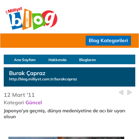
Blog Kategorileri
Ana Sayfam
Hakkımda
Bloglarım
Burak Çapraz
http://blog.milliyet.com.tr/burakcapraz
12 Mart '11
Kategori
Güncel
Japonya’ya geçmiş, dünya medeniyetine de acı bir uyarı
olsun