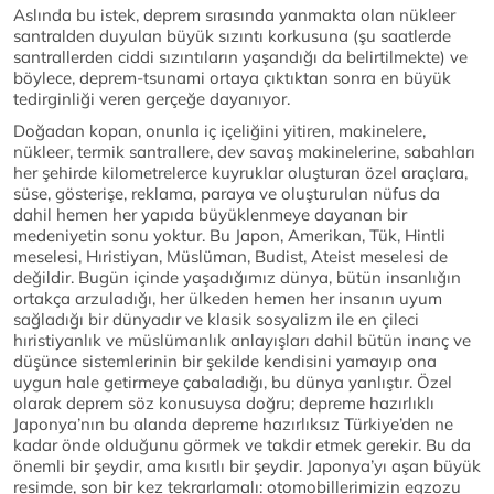
Aslında bu istek, deprem sırasında yanmakta olan nükleer
santralden duyulan büyük sızıntı korkusuna (şu saatlerde
santrallerden ciddi sızıntıların yaşandığı da belirtilmekte) ve
böylece, deprem-tsunami ortaya çıktıktan sonra en büyük
tedirginliği veren gerçeğe dayanıyor.
Doğadan kopan, onunla iç içeliğini yitiren, makinelere,
nükleer, termik santrallere, dev savaş makinelerine, sabahları
her şehirde kilometrelerce kuyruklar oluşturan özel araçlara,
süse, gösterişe, reklama, paraya ve oluşturulan nüfus da
dahil hemen her yapıda büyüklenmeye dayanan bir
medeniyetin sonu yoktur. Bu Japon, Amerikan, Tük, Hintli
meselesi, Hıristiyan, Müslüman, Budist, Ateist meselesi de
değildir. Bugün içinde yaşadığımız dünya, bütün insanlığın
ortakça arzuladığı, her ülkeden hemen her insanın uyum
sağladığı bir dünyadır ve klasik sosyalizm ile en çileci
hıristiyanlık ve müslümanlık anlayışları dahil bütün inanç ve
düşünce sistemlerinin bir şekilde kendisini yamayıp ona
uygun hale getirmeye çabaladığı, bu dünya yanlıştır. Özel
olarak deprem söz konusuysa doğru; depreme hazırlıklı
Japonya’nın bu alanda depreme hazırlıksız Türkiye’den ne
kadar önde olduğunu görmek ve takdir etmek gerekir. Bu da
önemli bir şeydir, ama kısıtlı bir şeydir. Japonya’yı aşan büyük
resimde, son bir kez tekrarlamalı: otomobillerimizin egzozu