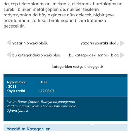
da, cep telefonlarımızın, mekanik, elektronik hurdalarımızın
sürekli biriken metal çöpleri de, nükleer tesilerin
radyasyonları da böyle giderse gün gelecek, hiçbir şeye
hazırlanmamıza fırsat bırakmadan bizim kafamıza
geçecektir.
yazarın önceki bloğu
yazarın sonraki bloğu
bu kategorideki önceki blog
bu kategorideki sonraki blog
kategoriden rastgele blog getir
Toplam blog
: 108
: 2011
Kayıt tarihi
: 22.06.07
İsmim Burak Çapraz. Buraya başladığımda
21'dim, öğrenciydim. Bir okul bitti ama hala
öğrenciyim. İl..
Yazdığım Kategoriler