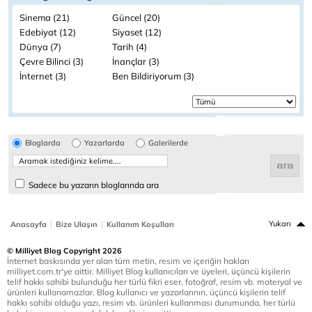
Sinema (21)
Güncel (20)
Edebiyat (12)
Siyaset (12)
Dünya (7)
Tarih (4)
Çevre Bilinci (3)
İnançlar (3)
İnternet (3)
Ben Bildiriyorum (3)
Bloglarda
Yazarlarda
Galerilerde
Sadece bu yazarın bloglarında ara
|
|
Yukarı
Anasayfa
Bize Ulaşın
Kullanım Koşulları
© Milliyet Blog Copyright 2026
İnternet baskısında yer alan tüm metin, resim ve içeriğin hakları
milliyet.com.tr'ye aittir. Milliyet Blog kullanıcıları ve üyeleri, üçüncü kişilerin
telif hakkı sahibi bulunduğu her türlü fikri eser, fotoğraf, resim vb. materyal ve
ürünleri kullanamazlar. Blog kullanıcı ve yazarlarının, üçüncü kişilerin telif
hakkı sahibi olduğu yazı, resim vb. ürünleri kullanması durumunda, her türlü