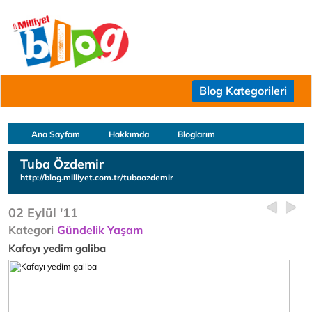
Blog Kategorileri
Ana Sayfam
Hakkımda
Bloglarım
Tuba Özdemir
http://blog.milliyet.com.tr/tubaozdemir
02 Eylül '11
Kategori
Gündelik Yaşam
Kafayı yedim galiba