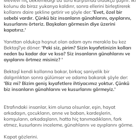
Mevlevî hiç beklemediği bu soru karşısında oldukça şaşırır. İki
kolunu da biraz yukarıya kaldırır, sonra ellerini birleştirerek
kollarını daire şekline getirir ve şöyle der:
'Evet, özel bir
sebebi vardır. Çünkü biz insanların günahlarını, ayıplarını,
kusurlarını örteriz. Başkaları görmesin diye üzerini
kapatırız.'
Yanıttan oldukça hoşnut olan adam aynı merakla bu kez
Bektaşî'ye döner:
'Peki siz, pirim? Sizin kıyafetinizin kolları
neden bu kadar dar ve kısa? Siz insanların günahlarını ve
ayıplarını örtmez misiniz? '
Bektaşî kendi kollarına bakar, birkaç saniyelik bir
dalgınlıktan sonra gülümser ve adama bakarak şöyle der:
'Biz mi? Bizim geniş kıyafetlere ihtiyacımız yoktur. Çünkü
biz insanların günahlarını ve kusurlarını görmeyiz.'
Etrafındaki insanlar, kim olursa olsunlar, eşin, hayat
arkadaşın, çocukların, anne ve baban, kardeşlerin,
komşuların, arkadaşların, hatta hiç tanımadıkların, fark
etmez, kusurlarını inceleme, günahlarını ve ayıplarını görme.
Kapat gözlerini.