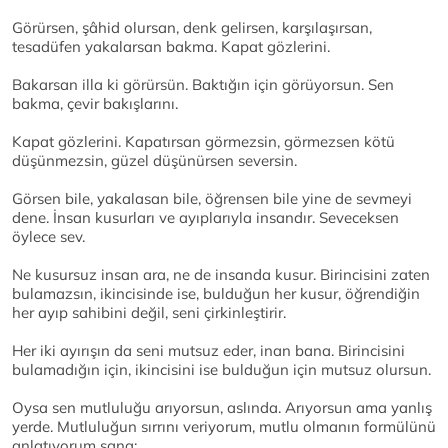
Görürsen, şâhid olursan, denk gelirsen, karşılaşırsan,
tesadüfen yakalarsan bakma. Kapat gözlerini.
Bakarsan illa ki görürsün. Baktığın için görüyorsun. Sen
bakma, çevir bakışlarını.
Kapat gözlerini. Kapatırsan görmezsin, görmezsen kötü
düşünmezsin, güzel düşünürsen seversin.
Görsen bile, yakalasan bile, öğrensen bile yine de sevmeyi
dene. İnsan kusurları ve ayıplarıyla insandır. Seveceksen
öylece sev.
Ne kusursuz insan ara, ne de insanda kusur. Birincisini zaten
bulamazsın, ikincisinde ise, bulduğun her kusur, öğrendiğin
her ayıp sahibini değil, seni çirkinleştirir.
Her iki ayırışın da seni mutsuz eder, inan bana. Birincisini
bulamadığın için, ikincisini ise bulduğun için mutsuz olursun.
Oysa sen mutluluğu arıyorsun, aslında. Arıyorsun ama yanlış
yerde. Mutluluğun sırrını veriyorum, mutlu olmanın formülünü
anlatıyorum sana: