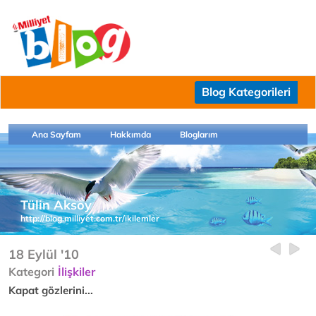
Blog Kategorileri
Ana Sayfam
Hakkımda
Bloglarım
Tülin Aksoy
http://blog.milliyet.com.tr/ikilemler
18 Eylül '10
Kategori
İlişkiler
Kapat gözlerini...