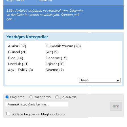
1954 Antalya doğumlu ve Antalyalı'yım. Ülkemin
ve özellikle bu şehrin sevdalısıyım. Sanatın pek
çok ..
Yazdığım Kategoriler
Anılar (37)
Gündelik Yaşam (28)
Güncel (20)
Şiir (19)
Blog (16)
Deneme (15)
Dostluk (11)
İlişkiler (10)
Aşk - Evlilik (8)
Sinema (7)
Bloglarda
Yazarlarda
Galerilerde
Sadece bu yazarın bloglarında ara