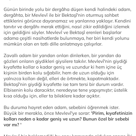
Günün birinde yolu bir dergâha düşen kendi halindeki adam,
dergâhta, bir Mevlevî ile bir Bektaşî'nin oturmuş sohbet
ettiklerini görünce dayanamaz ve yanlarına yaklaşır. Kendini
tanıtır ve dergâhı merak ettiğini, nasıl zikir edildiğini izlemek
için geldiğini söyler. Mevlevî ve Bektaşî erenleri başlarlar
adama çeşitli nasihatlerde bulunmaya, her biri kendi yolunu
mümkün olan en tatlı dille anlatmaya çalışırlar.
Zavallı adam bir yandan onları dinlerken, bir yandan da
gözleri onların giydikleri giysilere takılır. Mevlevî'nin giydiği
kıyafette kollar o kadar geniş ve uzundur ki hem içine üç
kişinin birden kolu sığabilir, hem de uzun olduğu için
yalnızca kolları değil, elleri de örtmekte, kapatmaktadır.
Bektaşî'nin giydiği kıyafette ise tam tersi bir durum vardır.
Elbisenin kolu daracıktır, neredeyse tene yapışmıştır; üstelik
kısa olduğu için, eller ta bileklere kadar açıktır.
Bu duruma hayret eden adam, sebebini öğrenmek ister.
Büyük bir merakla, önce Mevlevî'ye sorar:
'Pirim, kıyafetinizin
kolları neden o kadar geniş ve uzun? Bunun özel bir sebebi
var mı? '