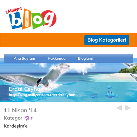
Blog Kategorileri
Ana Sayfam
Hakkımda
Bloglarım
Erdal Ceyhan
http://blog.milliyet.com.tr/erdalceyhan
11 Nisan '14
Kategori
Şiir
Kardeşim’e