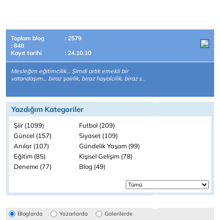
Toplam blog
: 2579
: 848
Kayıt tarihi
: 24.10.10
Mesleğim eğitimcilik… Şimdi artık emekli bir
vatandaşım… biraz şairlik, biraz hayalcilik, biraz s..
Yazdığım Kategoriler
Şiir (1099)
Futbol (209)
Güncel (157)
Siyaset (109)
Anılar (107)
Gündelik Yaşam (99)
Eğitim (85)
Kişisel Gelişim (78)
Deneme (77)
Blog (49)
Bloglarda
Yazarlarda
Galerilerde