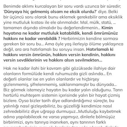
Benimde aklımı kurcalayan bir soru vardı uzunca bir süredir;
‘
Dünyaya hiç gelmemiş olsam ne eksik olurdu?
’ diye. Belki
bir üçüncü soru olarak bunu eklemek gerekebilir ama eksiklik
yine mutluluk kıstası ile ele alınmalıdır. Mal, mülk, statü, ...
tamamen dışında olmalıdır bu değerlendirmenin...
Kimin
hayatına ne kadar mutluluk katabildik, kendi ömrümünüz
hakkını ne kadar verebildik ?
Herbirimizin kendine sorması
gereken bir soru bu... Ama öyle yaş ilerleyip ölüme yaklaşınca
değil, ara ara hatırlamalı bu soruyu insan.
Hatırlamalı ki
hakkını versin ömrünün, hakkını versin kendinin, hakkını
versin sevdiklerinin ve hakkını alsın sevilmekten...
Hak ne kadar ilahi bir kavram gibi gözüksede ilahiye dair
olanların formülüde kendi ruhumuzda gizli aslında... En
değerli olanlar ise en yalın olanlardır ve hiçbirşey
gizlenmemiş, şifrelenmemiş, saklanmamıştır bu dünyada...
Biz görmek istemeyiz hayatın bu kadar yalın olduğunu. Tanrı
hertürlü muhteşem sistemin içerisinde yalın bir hayat çizmiş
bizlere. Oysa bizler tarih diye adlandırdığımız süreçte, bu
yalınlığı nasıl gizleyebiliriz, bu güzelliği kendimize nasıl
zehredebiliriz diye uğraşıp durmuşuz...Mutluluğu kaybetmek
adına yapılabilecek ne varsa yapmışız, dinlerle bölmüşüz
birbirimizi, aynı tanrıya inanırken, aynı tanrının farklı