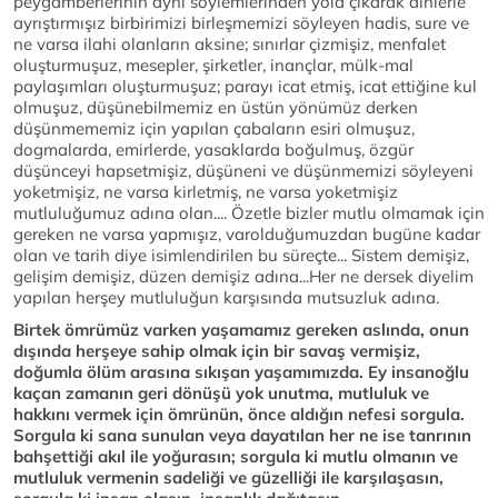
peygamberlerinin aynı söylemlerinden yola çıkarak dinlerle
ayrıştırmışız birbirimizi birleşmemizi söyleyen hadis, sure ve
ne varsa ilahi olanların aksine; sınırlar çizmişiz, menfalet
oluşturmuşuz, mesepler, şirketler, inançlar, mülk-mal
paylaşımları oluşturmuşuz; parayı icat etmiş, icat ettiğine kul
olmuşuz, düşünebilmemiz en üstün yönümüz derken
düşünmememiz için yapılan çabaların esiri olmuşuz,
dogmalarda, emirlerde, yasaklarda boğulmuş, özgür
düşünceyi hapsetmişiz, düşüneni ve düşünmemizi söyleyeni
yoketmişiz, ne varsa kirletmiş, ne varsa yoketmişiz
mutluluğumuz adına olan.... Özetle bizler mutlu olmamak için
gereken ne varsa yapmışız, varolduğumuzdan bugüne kadar
olan ve tarih diye isimlendirilen bu süreçte... Sistem demişiz,
gelişim demişiz, düzen demişiz adına...Her ne dersek diyelim
yapılan herşey mutluluğun karşısında mutsuzluk adına.
Birtek ömrümüz varken yaşamamız gereken aslında, onun
dışında herşeye sahip olmak için bir savaş vermişiz,
doğumla ölüm arasına sıkışan yaşamımızda. Ey insanoğlu
kaçan zamanın geri dönüşü yok unutma, mutluluk ve
hakkını vermek için ömrünün, önce aldığın nefesi sorgula.
Sorgula ki sana sunulan veya dayatılan her ne ise tanrının
bahşettiği akıl ile yoğurasın; sorgula ki mutlu olmanın ve
mutluluk vermenin sadeliği ve güzelliği ile karşılaşasın,