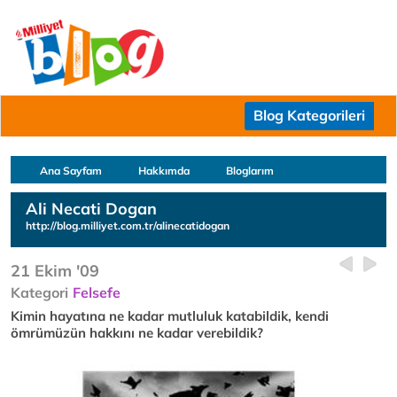
Blog Kategorileri
Ana Sayfam
Hakkımda
Bloglarım
Ali Necati Dogan
http://blog.milliyet.com.tr/alinecatidogan
21 Ekim '09
Kategori
Felsefe
Kimin hayatına ne kadar mutluluk katabildik, kendi
ömrümüzün hakkını ne kadar verebildik?