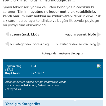
sorgula ki insan olasın, insanlık dağıtasın...
Şimdi tekrar soruyorum ve lütfen bana yazın cevabını bu
sorunun ‘
Kimin hayatına ne kadar mutluluk katabildiniz,
kendi ömrümünüz hakkını ne kadar verebildiniz ?’
diye... Sık
sık sorun bu soruyu kendinize ve bugün ilk cevabı paylaşın
bu yazıyı tüm okuyanlarla....
yazarın önceki bloğu
yazarın sonraki bloğu
bu kategorideki önceki blog
bu kategorideki sonraki blog
kategoriden rastgele blog getir
Toplam blog
: 64
: 5712
Kayıt tarihi
: 27.06.07
İnsanım herkes kadar; zengin kadar fakir kadar,
kadın kadar erkek kadar, Müslüman kadar
Hristiyan ka..
Yazdığım Kategoriler