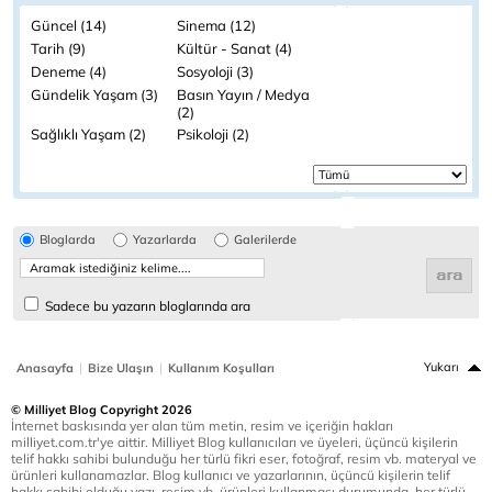
Güncel (14)
Sinema (12)
Tarih (9)
Kültür - Sanat (4)
Deneme (4)
Sosyoloji (3)
Gündelik Yaşam (3)
Basın Yayın / Medya
(2)
Sağlıklı Yaşam (2)
Psikoloji (2)
Bloglarda
Yazarlarda
Galerilerde
Sadece bu yazarın bloglarında ara
|
|
Yukarı
Anasayfa
Bize Ulaşın
Kullanım Koşulları
© Milliyet Blog Copyright 2026
İnternet baskısında yer alan tüm metin, resim ve içeriğin hakları
milliyet.com.tr'ye aittir. Milliyet Blog kullanıcıları ve üyeleri, üçüncü kişilerin
telif hakkı sahibi bulunduğu her türlü fikri eser, fotoğraf, resim vb. materyal ve
ürünleri kullanamazlar. Blog kullanıcı ve yazarlarının, üçüncü kişilerin telif
hakkı sahibi olduğu yazı, resim vb. ürünleri kullanması durumunda, her türlü