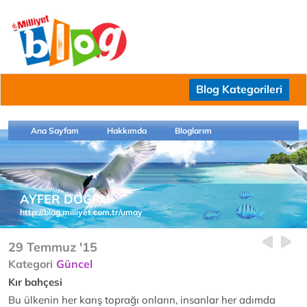
Blog Kategorileri
Ana Sayfam
Hakkımda
Bloglarım
AYFER DOĞRU
http://blog.milliyet.com.tr/umay
29 Temmuz '15
Kategori
Güncel
Kır bahçesi
Bu ülkenin her karış toprağı onların, insanlar her adımda