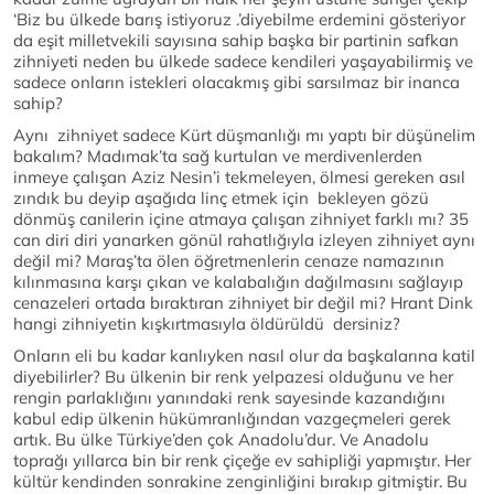
‘Biz bu ülkede barış istiyoruz .’diyebilme erdemini gösteriyor
da eşit milletvekili sayısına sahip başka bir partinin safkan
zihniyeti neden bu ülkede sadece kendileri yaşayabilirmiş ve
sadece onların istekleri olacakmış gibi sarsılmaz bir inanca
sahip?
Aynı zihniyet sadece Kürt düşmanlığı mı yaptı bir düşünelim
bakalım? Madımak’ta sağ kurtulan ve merdivenlerden
inmeye çalışan Aziz Nesin’i tekmeleyen, ölmesi gereken asıl
zındık bu deyip aşağıda linç etmek için bekleyen gözü
dönmüş canilerin içine atmaya çalışan zihniyet farklı mı? 35
can diri diri yanarken gönül rahatlığıyla izleyen zihniyet aynı
değil mi? Maraş’ta ölen öğretmenlerin cenaze namazının
kılınmasına karşı çıkan ve kalabalığın dağılmasını sağlayıp
cenazeleri ortada bıraktıran zihniyet bir değil mi? Hrant Dink
hangi zihniyetin kışkırtmasıyla öldürüldü dersiniz?
Onların eli bu kadar kanlıyken nasıl olur da başkalarına katil
diyebilirler? Bu ülkenin bir renk yelpazesi olduğunu ve her
rengin parlaklığını yanındaki renk sayesinde kazandığını
kabul edip ülkenin hükümranlığından vazgeçmeleri gerek
artık. Bu ülke Türkiye’den çok Anadolu’dur. Ve Anadolu
toprağı yıllarca bin bir renk çiçeğe ev sahipliği yapmıştır. Her
kültür kendinden sonrakine zenginliğini bırakıp gitmiştir. Bu