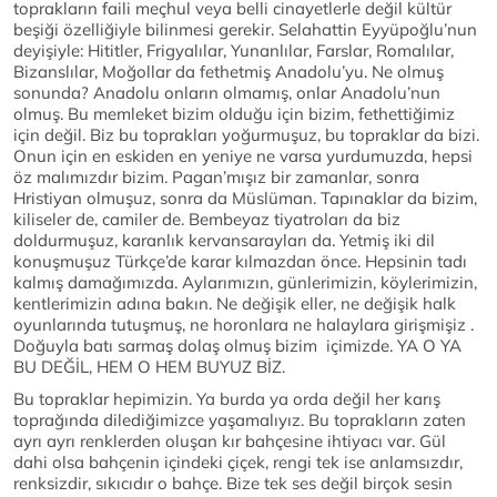
toprakların faili meçhul veya belli cinayetlerle değil kültür
beşiği özelliğiyle bilinmesi gerekir. Selahattin Eyyüpoğlu’nun
deyişiyle: Hititler, Frigyalılar, Yunanlılar, Farslar, Romalılar,
Bizanslılar, Moğollar da fethetmiş Anadolu’yu. Ne olmuş
sonunda? Anadolu onların olmamış, onlar Anadolu’nun
olmuş. Bu memleket bizim olduğu için bizim, fethettiğimiz
için değil. Biz bu toprakları yoğurmuşuz, bu topraklar da bizi.
Onun için en eskiden en yeniye ne varsa yurdumuzda, hepsi
öz malımızdır bizim. Pagan’mışız bir zamanlar, sonra
Hristiyan olmuşuz, sonra da Müslüman. Tapınaklar da bizim,
kiliseler de, camiler de. Bembeyaz tiyatroları da biz
doldurmuşuz, karanlık kervansarayları da. Yetmiş iki dil
konuşmuşuz Türkçe’de karar kılmazdan önce. Hepsinin tadı
kalmış damağımızda. Aylarımızın, günlerimizin, köylerimizin,
kentlerimizin adına bakın. Ne değişik eller, ne değişik halk
oyunlarında tutuşmuş, ne horonlara ne halaylara girişmişiz .
Doğuyla batı sarmaş dolaş olmuş bizim içimizde. YA O YA
BU DEĞİL, HEM O HEM BUYUZ BİZ.
Bu topraklar hepimizin. Ya burda ya orda değil her karış
toprağında dilediğimizce yaşamalıyız. Bu toprakların zaten
ayrı ayrı renklerden oluşan kır bahçesine ihtiyacı var. Gül
dahi olsa bahçenin içindeki çiçek, rengi tek ise anlamsızdır,
renksizdir, sıkıcıdır o bahçe. Bize tek ses değil birçok sesin