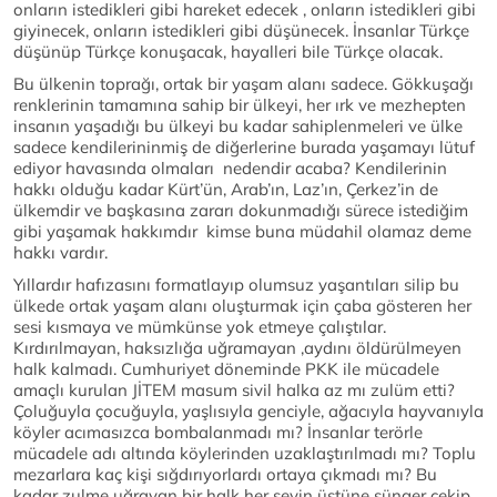
onların istedikleri gibi hareket edecek , onların istedikleri gibi
giyinecek, onların istedikleri gibi düşünecek. İnsanlar Türkçe
düşünüp Türkçe konuşacak, hayalleri bile Türkçe olacak.
Bu ülkenin toprağı, ortak bir yaşam alanı sadece. Gökkuşağı
renklerinin tamamına sahip bir ülkeyi, her ırk ve mezhepten
insanın yaşadığı bu ülkeyi bu kadar sahiplenmeleri ve ülke
sadece kendilerininmiş de diğerlerine burada yaşamayı lütuf
ediyor havasında olmaları nedendir acaba? Kendilerinin
hakkı olduğu kadar Kürt’ün, Arab’ın, Laz’ın, Çerkez’in de
ülkemdir ve başkasına zararı dokunmadığı sürece istediğim
gibi yaşamak hakkımdır kimse buna müdahil olamaz deme
hakkı vardır.
Yıllardır hafızasını formatlayıp olumsuz yaşantıları silip bu
ülkede ortak yaşam alanı oluşturmak için çaba gösteren her
sesi kısmaya ve mümkünse yok etmeye çalıştılar.
Kırdırılmayan, haksızlığa uğramayan ,aydını öldürülmeyen
halk kalmadı. Cumhuriyet döneminde PKK ile mücadele
amaçlı kurulan JİTEM masum sivil halka az mı zulüm etti?
Çoluğuyla çocuğuyla, yaşlısıyla genciyle, ağacıyla hayvanıyla
köyler acımasızca bombalanmadı mı? İnsanlar terörle
mücadele adı altında köylerinden uzaklaştırılmadı mı? Toplu
mezarlara kaç kişi sığdırıyorlardı ortaya çıkmadı mı? Bu
kadar zulme uğrayan bir halk her şeyin üstüne sünger çekip