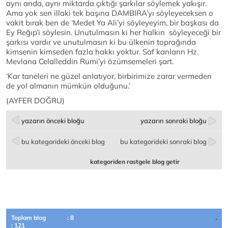
aynı anda, aynı miktarda çıktığı şarkılar söylemek yakışır.
Ama yok sen illaki tek başına DAMBIRA’yı söyleyeceksen o
vakit bırak ben de ‘Medet Ya Ali’yi söyleyeyim, bir başkası da
Ey Reğıp’i söylesin. Unutulmasın ki her halkın söyleyeceği bir
şarkısı vardır ve unutulmasın ki bu ülkenin toprağında
kimsenin kimseden fazla hakkı yoktur. Saf kanların Hz.
Mevlana Celalleddin Rumi’yi özümsemeleri şart.
‘Kar taneleri ne güzel anlatıyor, birbirimize zarar vermeden
de yol almanın mümkün olduğunu.’
(AYFER DOĞRU)
yazarın önceki bloğu
yazarın sonraki bloğu
bu kategorideki önceki blog
bu kategorideki sonraki blog
kategoriden rastgele blog getir
Toplam blog
: 8
: 121