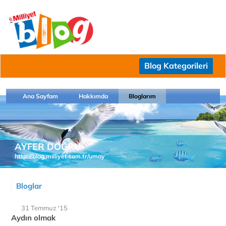
Blog Kategorileri
Ana Sayfam
Hakkımda
Bloglarım
AYFER DOĞRU
http://blog.milliyet.com.tr/umay
Bloglar
31 Temmuz '15
Aydın olmak