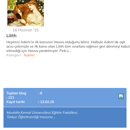
16 Haziran '15
Lilith
Hepimiz Adem'in ilk karısının Havva olduğunu biliriz. Halbuki Adem'de aşk
acısı çekmiştir ve ilk karısı olan Lilith tüm ısrarlara rağmen geri dönmeyi kabul
etmediği için Havva yaratılmıştır. Peki L..
Kategori :
İlişkiler
Toplam blog
: 8
: 121
Kayıt tarihi
: 13.02.15
Mustafa Kemal Üniversitesi Eğitim Fakültesi,
Türkçe Öğretmenliği mezunu ..