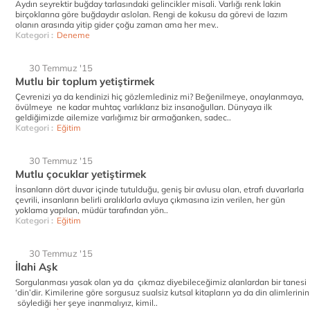
Aydın seyrektir buğday tarlasındaki gelincikler misali. Varlığı renk lakin
birçoklarına göre buğdaydır aslolan. Rengi de kokusu da görevi de lazım
olanın arasında yitip gider çoğu zaman ama her mev..
Kategori :
Deneme
30 Temmuz '15
Mutlu bir toplum yetiştirmek
Çevrenizi ya da kendinizi hiç gözlemlediniz mi? Beğenilmeye, onaylanmaya,
övülmeye ne kadar muhtaç varlıklarız biz insanoğulları. Dünyaya ilk
geldiğimizde ailemize varlığımız bir armağanken, sadec..
Kategori :
Eğitim
30 Temmuz '15
Mutlu çocuklar yetiştirmek
İnsanların dört duvar içinde tutulduğu, geniş bir avlusu olan, etrafı duvarlarla
çevrili, insanların belirli aralıklarla avluya çıkmasına izin verilen, her gün
yoklama yapılan, müdür tarafından yön..
Kategori :
Eğitim
30 Temmuz '15
İlahi Aşk
Sorgulanması yasak olan ya da çıkmaz diyebileceğimiz alanlardan bir tanesi
‘din’dir. Kimilerine göre sorgusuz sualsiz kutsal kitapların ya da din alimlerinin
söylediği her şeye inanmalıyız, kimil..