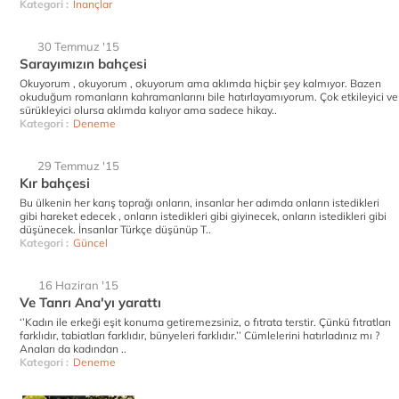
Kategori :
İnançlar
30 Temmuz '15
Sarayımızın bahçesi
Okuyorum , okuyorum , okuyorum ama aklımda hiçbir şey kalmıyor. Bazen
okuduğum romanların kahramanlarını bile hatırlayamıyorum. Çok etkileyici ve
sürükleyici olursa aklımda kalıyor ama sadece hikay..
Kategori :
Deneme
29 Temmuz '15
Kır bahçesi
Bu ülkenin her karış toprağı onların, insanlar her adımda onların istedikleri
gibi hareket edecek , onların istedikleri gibi giyinecek, onların istedikleri gibi
düşünecek. İnsanlar Türkçe düşünüp T..
Kategori :
Güncel
16 Haziran '15
Ve Tanrı Ana'yı yarattı
‘’Kadın ile erkeği eşit konuma getiremezsiniz, o fıtrata terstir. Çünkü fıtratları
farklıdır, tabiatları farklıdır, bünyeleri farklıdır.’’ Cümlelerini hatırladınız mı ?
Anaları da kadından ..
Kategori :
Deneme