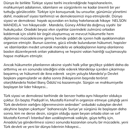
Dünya ile birlikte Türkiye siyasi tarihi incelendiğinde hapishanelerin,
mahkumiyet adalarının, idamların ve sürgünlerin ne kadar önemli bir yer
tuttuğu görülecektir. Türkiye için konuşursak; bu unsurlar, günümüz yönetimi
dahil, maalesef siyasi tarihimizi ve demokrasimizi inşa etmişlerdir. Dünya
siyasi ve demokrasi hayatı açısından en kolay hatırlanacak hikaye NELSON
MANDELA ‘nın hikayesidir . Mandela, Güney Afrika'da doğmuş siyahi bir
hukukçudur. Oradaki beyaz ırkın siyahlar üzerindeki zulmünü ortadan
kaldırmak için silahlı bir örgüt oluşturmuş ve mevcut hükumetle hem
diplomasi mücadelesine girmiş hemde şiddet de içeren halk ayaklanmaları
organize etmiştir. Bunun üzerine, gücü elinde bulunduran hükumet, hapisler
ve idamlardan medet umarak mandela ve arkadaşlarının kamp alanlarına
baskın düzenleyerek onları yakalamış ve hepsini vatan hainliği suçlamasıyla
hapse mahkum etmiştir.
Ancak hükumetin planlarının aksine siyahi halk yıllar geçtikçe şiddeti daha da
arttırmış ve en sonunda istediğini elde ederek Mandelayı içerden çıkarmayı
başarmış ve hükumeti de ikna ederek seçim yoluyla Mandela’yı Devlet
başkanı yapmışlardır ve daha sonra (hikayesinin başında terörist
olan)Mandela Nobel Barış Ödülü’nü kazanmıştır. Sürgün ve mahkumiyetle
başlayan bir lider hikayesi...
Türk siyasi ve demokrasi tarihinde de benzer hatta aynı hikayeler oldukça
çoktur. En başta; Padişah’ın, Mustafa Kemal’in organize etmeye çalıştığı yeni
Türk devletinin varlığını öğrenmesinin ardından” ordudaki subayları devlet
aleyhine baştan çıkartıyor” bahanesiyle Suriye’ye sürgünü ile başlayan daha
sonra, kim ne derse desin, sürgün olduğu ayan beyan ortada olan ve sırf
Mustafa Kemal’i İstanbul'dan uzaklaştırmak saikiyle, güya teftiş için,
Anadolu'ya gönderilmesi süreci sonunda kazanılan onurlu bir mücadele, yeni
Türk devleti ve yeni bir dünya liderinin hikayesi...