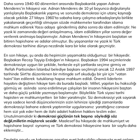
Daha sonra 1940-60 dönemleri arasında Başbakanlık yapan Adnan
Menderes’in hikayesi var. Adnan Menderes de 10 yıl boyunca doğrularıyla
yanlışlarıyla Başbakanlık yapmış ve sonunda demokrasi için utanç kaynağı
olacak şekilde 27 Mayıs 1960’ta sabaha karşı çalışma arkadaşlarıyla birlikte
yakalanarak geçerliliği olmayan sözde mahkemeler tarafından idama
mahkum edilerek Yassı adaya gönderilmiş daha sonra da idam edilmiştir. Ne
yazık ki zamanında değeri anlaşılmamış, idam edildikten yıllar sonra değer
verilerek anılmaya başlanmıştır. Adnan Menderes’in hikayesini başlatan ve
bitiren hapishane ve adalar olmuştur. Bu yaşananlar ne yazık ki Türk
demokrasi tarihine dünya nezdinde kara bir leke olarak geçmiştir.
En son hikaye, şu anda da hepimizin yaşamakta olduğumuz bir hikayedir.
Başbakan Recep Tayyip Erdoğan’ın hikayesi. Başbakan 1994 seçimlerinde
demokrasiye uygun bir şekilde, herkesle eşit şartlarda seçime girmiş ve
Refah Partisinden İstanbul belediye başkanı seçilmişti ancak 12 Aralık 1997
tarihinde Siirt'te düzenlenen bir mitingde sırf okuduğu bir şiir için “vatan
haini”ilan edilerek tutuklanıp hapse mahkum edildi. Önemli liderlerin
hayatını değiştiren hikaye tam da burada başladı; Millet, yapılan bu haksızlığı
görmüş ve aslında sona erdirilmeye çalışılan bir insanın hikayesini baştan
ve daha güçlü şekilde yazmaya başlamıştır. Böylelikle Türk siyasi tarihi
hapisten ve mahkumiyetten bir lider yaratmıştır. Siz demokrasiyi yok sayarak
veya sadece kendi düşüncelerinizin sizin lehinize işlediği zamanlarda
demokrasiyi bahane ederek yaptırımlar uygularsanız yarattığınız canavar
hem sizi yok eder hem de ilahi adalet haklının hakkını teslim eder.
Unutulmamalıdır ki
demokrasi güçlünün tek başına söylediği söz
değil,milletin müşterek sesidir
. Maalesef bu hikayede de mahkumiyet ve
hapishane başrol oynamış ve Türk demokrasi hikayesine kara bir sayfa daha
eklemiştir...
Devletin onurlu ve kahraman paşaları evet haksızlığa uğramıştır evet onlara