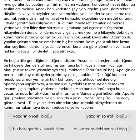
reva görülen bu yaptırımlar Türk milletinin vicdanını kanatmıştır evet itibarları
teslim edilmelidir. Ancak beni korkutan şey; yapılagelmiş yanlışlara tekrar
düşülmesi ve yeni beyinler, yeni yetenekler , yeni liderler ve yeni demokrasi
aramak yerine yine mahkumiyet ve haksızlık hikayelerinden medet umarak
liderler yaratmaya çalışmaktır. Bu durum maalesef istenilen demokrasi
yerine yeniden
lider demokrasisi
oluşmasına yol açacaktır. Yaşanılan
hikayelerden ders alıp , demokrasıyi geliştirmek yerine o hikayelerdeki kişileri
kahramanlaştırmaya çalışmak bizim için çok büyük kayıp olur. O zaman da
yapılan çalışmaların ve emeklerin hiç bir anlamı kalmıyor. Artık bize lazım
olan şey lider liderden ziyade , evrensel kurallara göre yönetilen ve insan
haklarına saygılı bir devlet inşaa etmektir.
En başta dile getirdiğim bir diğer endişem: Yaşanılan süreçlere bakıldığında
bu hikayelerden ders alınmamış tam tersi bu hikayeler ilham kaynağı
olmuştur ve tekrar yaşatılmaya çalışılmaktadır. Terör Örgütü başı Apo için de
benzer hatta aynı hikayeler yazılmaya çalışılmaktadır..Döktüğü kanların
hesabı sorulmak yerine bir halk kahramanı yaratılacak şekilde algı
operasyonu yapılmakta, Apo sanki dünyadaki en masum en demokrat
insanmış gibi toplum yönlendirilmektedir. Apo’nun da ömür boyu hapis
cezası alması, İmralı Adası’na atılması, aynı Mandela gibi hükümetin Apo ile
görüşmelere başlaması ve en son da Apo’nu Nobel Barış Ödülüne aday
gösterilmesi ...Türkiye hiç ders almadan yine karanlık hikayelerden mi
kahraman çıkarmaya devam edecek diye korkuyorum...
yazarın önceki bloğu
yazarın sonraki bloğu
bu kategorideki önceki blog
bu kategorideki sonraki blog