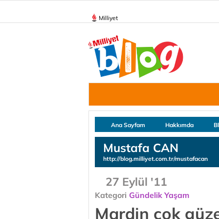
Milliyet
Ana Sayfam
Hakkımda
B
Mustafa CAN
http://blog.milliyet.com.tr/mustafacan
27 Eylül '11
Kategori
Gündelik Yaşam
Mardin çok güze