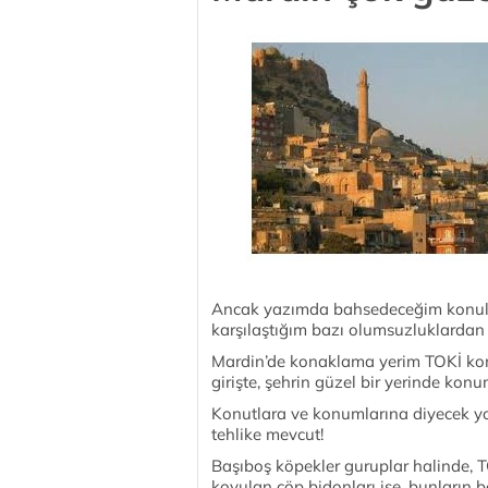
Ancak yazımda bahsedeceğim konular
karşılaştığım bazı olumsuzluklardan
Mardin’de konaklama yerim TOKİ konut
girişte, şehrin güzel bir yerinde konu
Konutlara ve konumlarına diyecek yo
tehlike mevcut!
Başıboş köpekler guruplar halinde, T
koyulan çöp bidon­ları ise, bunların