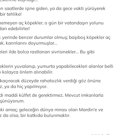
en saatlerde işine giden, ya da gece vakti yürüyerek
bir tehlike!
nemeyen aç köpekler, o gün bir vatandaşın yolunu
an edebilirler!
 yerinde benzer durumlar olmuş; başıboş köpekler aç
ak, karınlarını doyurmuşlar…
eri ilde bolca rastlanan sivrisinekler… Bu gibi
…
eklerin yuvalanıp, yumurta yapabilecekleri alanlar belli
ı kolayca önlem alınabilir.
ı kaçıracak düzeyde rahatsızlık verdiği göz önüne
z, ya da hiç yapılmıyor.
ciddi maddi külfet de gerektirmez. Mevcut imkanlarla
düşünüyorum.
ki amaç; geleceğin dünya mirası olan Mardin'e ve
z da olsa, bir katkıda bulunmaktır.