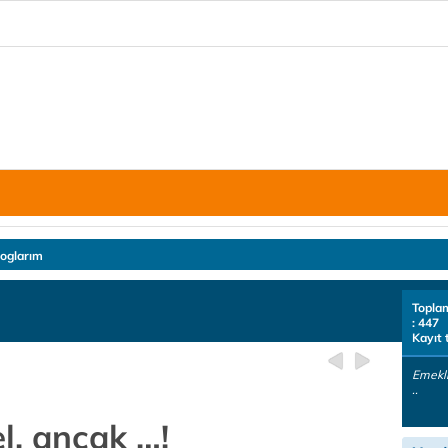
loglarım
Topla
: 447
Kayıt 
Emekli
..
l, ancak …!