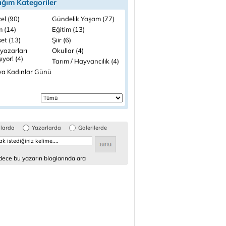
ığım Kategoriler
el (90)
Gündelik Yaşam (77)
m (14)
Eğitim (13)
et (13)
Şiir (6)
yazarları
Okullar (4)
şıyor! (4)
Tarım / Hayvancılık (4)
a Kadınlar Günü
glarda
Yazarlarda
Galerilerde
ece bu yazarın bloglarında ara