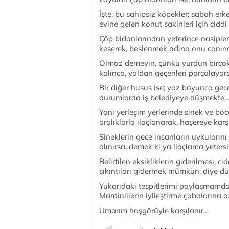
İşte, bu sahipsiz köpekler; sabah erk
evine gelen ko­nut sakinleri için ciddi 
Çöp bidonlarından yeterince nasiple
kese­rek, beslenmek adına onu canınd
Olmaz demeyin, çünkü yurdun birçok
ka­lınca, yoldan geçenleri parçalayar
Bir diğer husus ise; yaz boyunca gecel
durumlarda iş belediyeye düşmekte
Yani yerleşim yerlerinde sinek ve böc
aralıklarla ilaçlanarak, haşereye karş
Sineklerin gece insanların uykuların
alınırsa, demek ki ya ilaçlama yetersi
Belirtilen eksikliklerin giderilmesi, 
sıkıntıları gidermek mümkün, diye 
Yukarıdaki tespitlerimi paylaşmamda
Mardinlilerin iyileştirme çabalarına a
Umarım hoşgörüyle karşılanır…