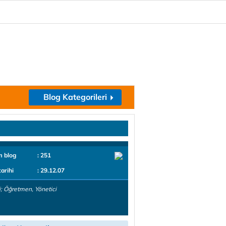
Blog Kategorileri
m blog
: 251
tarihi
: 29.12.07
; Öğretmen, Yönetici