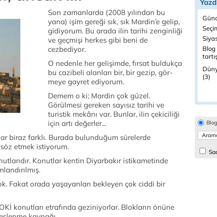
Yazd
Son zamanlarda (2008 yılından bu
Günc
yana) işim gereği sık, sık Mardin’e gelip,
Seçi
gidiyorum. Bu arada ilin tarihi zenginliği
Siyas
ve geçmişi herkes gibi beni de
cezbediyor.
Blog 
tartı
O nedenle her gelişimde, fırsat buldukça
Düny
bu cazibeli alanları bir, bir gezip, gör­
(3)
meye gayret ediyorum.
Demem o ki; Mardin çok güzel.
Görülmesi gereken sayısız tarihi ve
turistik mekânı var. Bun­lar, ilin çekiciliği
için artı değerler...
Blo
 biraz farklı. Burada bulunduğum sürelerde
 söz etmek istiyorum.
Sad
larıdır. Konutlar kentin Diyarba­kır istikametinde
mlandırılmış.
k. Fakat orada yaşayanları bekleyen çok ciddi bir
OKİ konutları etrafında geziniyorlar. Blokların önüne
 beslenme kaynağı…