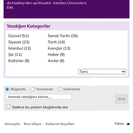
da Kadıköy'den ayrılmadım. İstanbul Üniversitesi,
Ede..
Yazdığım Kategoriler
Güncel (51)
Sanat Tarihi (26)
Siyaset (23)
Tarih (16)
İstanbul (13)
İnançlar (13)
Şiir (11)
Haber (9)
Kültürler (8)
Anılar (8)
Bloglarda
Yazarlarda
Galerilerde
Sadece bu yazarın bloglarında ara
|
|
Yukarı
Anasayfa
Bize Ulaşın
Kullanım Koşulları