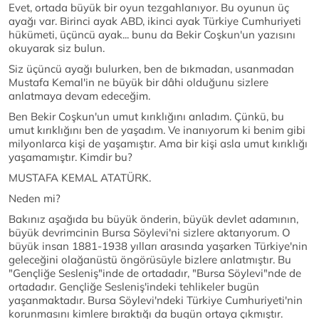
Evet, ortada büyük bir oyun tezgahlanıyor. Bu oyunun üç
ayağı var. Birinci ayak ABD, ikinci ayak Türkiye Cumhuriyeti
hükümeti, üçüncü ayak... bunu da Bekir Coşkun'un yazısını
okuyarak siz bulun.
Siz üçüncü ayağı bulurken, ben de bıkmadan, usanmadan
Mustafa Kemal'in ne büyük bir dâhi olduğunu sizlere
anlatmaya devam edeceğim.
Ben Bekir Coşkun'un umut kırıklığını anladım. Çünkü, bu
umut kırıklığını ben de yaşadım. Ve inanıyorum ki benim gibi
milyonlarca kişi de yaşamıştır. Ama bir kişi asla umut kırıklığı
yaşamamıştır. Kimdir bu?
MUSTAFA KEMAL ATATÜRK.
Neden mi?
Bakınız aşağıda bu büyük önderin, büyük devlet adamının,
büyük devrimcinin Bursa Söylevi'ni sizlere aktarıyorum. O
büyük insan 1881-1938 yılları arasında yaşarken Türkiye'nin
geleceğini olağanüstü öngörüsüyle bizlere anlatmıştır. Bu
"Gençliğe Sesleniş"inde de ortadadır, "Bursa Söylevi"nde de
ortadadır. Gençliğe Sesleniş'indeki tehlikeler bugün
yaşanmaktadır. Bursa Söylevi'ndeki Türkiye Cumhuriyeti'nin
korunmasını kimlere bıraktığı da bugün ortaya çıkmıştır.