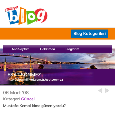
Blog Kategorileri
Ana Sayfam
Hakkımda
Bloglarım
ESAT SÖNMEZ
http://blog.milliyet.com.tr/esatsonmez
06 Mart '08
Kategori
Güncel
Mustafa Kemal kime güveniyordu?