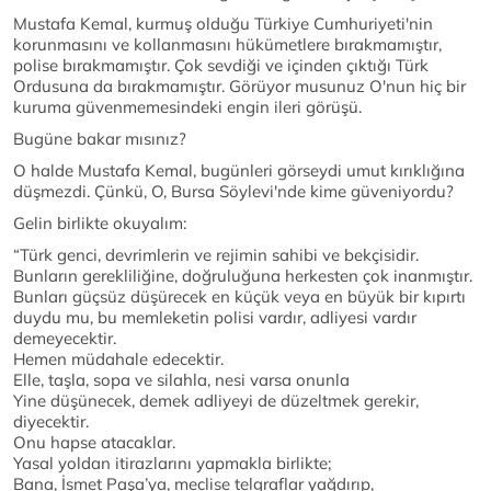
Mustafa Kemal, kurmuş olduğu Türkiye Cumhuriyeti'nin
korunmasını ve kollanmasını hükümetlere bırakmamıştır,
polise bırakmamıştır. Çok sevdiği ve içinden çıktığı Türk
Ordusuna da bırakmamıştır. Görüyor musunuz O'nun hiç bir
kuruma güvenmemesindeki engin ileri görüşü.
Bugüne bakar mısınız?
O halde Mustafa Kemal, bugünleri görseydi umut kırıklığına
düşmezdi. Çünkü, O, Bursa Söylevi'nde kime güveniyordu?
Gelin birlikte okuyalım:
“Türk genci, devrimlerin ve rejimin sahibi ve bekçisidir.
Bunların gerekliliğine, doğruluğuna herkesten çok inanmıştır.
Bunları güçsüz düşürecek en küçük veya en büyük bir kıpırtı
duydu mu, bu memleketin polisi vardır, adliyesi vardır
demeyecektir.
Hemen müdahale edecektir.
Elle, taşla, sopa ve silahla, nesi varsa onunla
Yine düşünecek, demek adliyeyi de düzeltmek gerekir,
diyecektir.
Onu hapse atacaklar.
Yasal yoldan itirazlarını yapmakla birlikte;
Bana, İsmet Paşa’ya, meclise telgraflar yağdırıp,