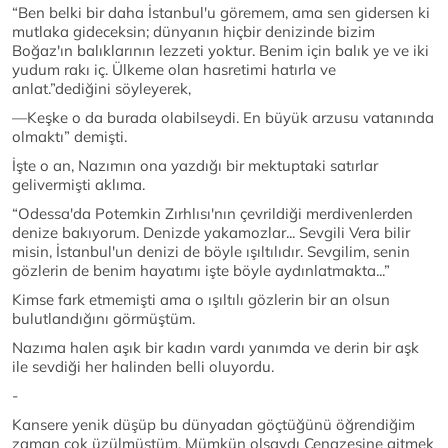
“Ben belki bir daha İstanbul'u göremem, ama sen gidersen ki
mutlaka gideceksin; dünyanın hiçbir denizinde bizim
Boğaz'ın balıklarının lezzeti yoktur. Benim için balık ye ve iki
yudum rakı iç. Ülkeme olan hasretimi hatırla ve
anlat.”dediğini söyleyerek,
—Keşke o da burada olabilseydi. En büyük arzusu vatanında
olmaktı” demişti.
İşte o an, Nazımın ona yazdığı bir mektuptaki satırlar
gelivermişti aklıma.
“Odessa'da Potemkin Zırhlısı'nın çevrildiği merdivenlerden
denize bakıyorum. Denizde yakamozlar... Sevgili Vera bilir
misin, İstanbul'un denizi de böyle ışıltılıdır. Sevgilim, senin
gözlerin de benim hayatımı işte böyle aydınlatmakta...”
Kimse fark etmemişti ama o ışıltılı gözlerin bir an olsun
bulutlandığını görmüştüm.
Nazıma halen aşık bir kadın vardı yanımda ve derin bir aşk
ile sevdiği her halinden belli oluyordu.
-
Kansere yenik düşüp bu dünyadan göçtüğünü öğrendiğim
zaman çok üzülmüştüm. Mümkün olsaydı Cenazesine gitmek