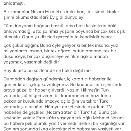
anlatmıştı.
Bir zamanlar Nazım Hikmet’e kimler karşı idi, şimdi kimler
şiirini okumaktadırlar? Ey gidi dünya ey!
Tüm dünyanın bağrına bastığı ama bazı kesimlerin hâlâ
anlayamadığı usta şairimiz yaşamı boyunca bir çok kez aşık
olmuştu. Onun şu dizeleri gerçeğin ta kendisidir bence.
Çok şükür aşığım. Bana öyle geliyor ki bir tek insana, yüz
milyonlarca insana, bir tek ağaca, bütün ormana, tek bir
düşünceye, bir çok düşünceye ve fikre aşık olmadan
yaşamak, yaşamak değildir"
Büyük usta bu sözlerinde ne haklı değil mi?
Durmadan değişen gündemler, iç karartıcı haberler ile
günlerdir acı çekip kavruluyoruz. Bu kadar acının içerisinde
araya güzel bir haber giriverdi. Nazım Hikmet’in Türk
vatandaşlığını geri veren bir kararnamenin hazırlanıp
bakanlar kurulunda imzaya açıldığını ve tekrar Türk
vatandaşı olacağını Hürriyet gazetesinde okudum. TV
haberleri de geçtiler. (Nazım zaten bir Türk’ tü). Buna çok
sevindim yalnız Fransa’da yaşayan tek oğlu Mehmet Nazım
bu habere pek olumlu yanıt vermedi. Belli ki bir kırgınlığı var.
Sanırım sonunda ikna olacaktır zira babasının vasiyeti var.