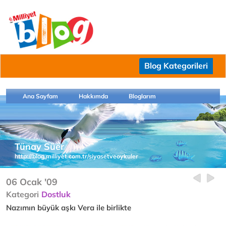
Blog Kategorileri
Ana Sayfam
Hakkımda
Bloglarım
Tünay Süer
http://blog.milliyet.com.tr/siyasetveoykuler
06 Ocak '09
Kategori
Dostluk
Nazımın büyük aşkı Vera ile birlikte