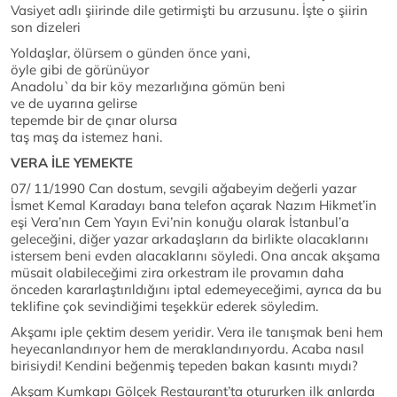
Vasiyet adlı şiirinde dile getirmişti bu arzusunu. İşte o şiirin
son dizeleri
Yoldaşlar, ölürsem o günden önce yani,
öyle gibi de görünüyor
Anadolu`da bir köy mezarlığına gömün beni
ve de uyarına gelirse
tepemde bir de çınar olursa
taş maş da istemez hani.
VERA İLE YEMEKTE
07/ 11/1990 Can dostum, sevgili ağabeyim değerli yazar
İsmet Kemal Karadayı bana telefon açarak Nazım Hikmet’in
eşi Vera’nın Cem Yayın Evi’nin konuğu olarak İstanbul’a
geleceğini, diğer yazar arkadaşların da birlikte olacaklarını
istersem beni evden alacaklarını söyledi. Ona ancak akşama
müsait olabileceğimi zira orkestram ile provamın daha
önceden kararlaştırıldığını iptal edemeyeceğimi, ayrıca da bu
teklifine çok sevindiğimi teşekkür ederek söyledim.
Akşamı iple çektim desem yeridir. Vera ile tanışmak beni hem
heyecanlandırıyor hem de meraklandırıyordu. Acaba nasıl
birisiydi! Kendini beğenmiş tepeden bakan kasıntı mıydı?
Akşam Kumkapı Gölçek Restaurant’ta otururken ilk anlarda