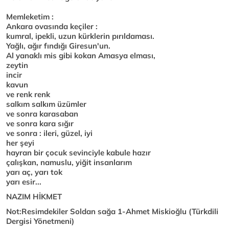
Memleketim :
Ankara ovasında keçiler :
kumral, ipekli, uzun kürklerin pırıldaması.
Yağlı, ağır fındığı Giresun'un.
Al yanaklı mis gibi kokan Amasya elması,
zeytin
incir
kavun
ve renk renk
salkım salkım üzümler
ve sonra karasaban
ve sonra kara sığır
ve sonra : ileri, güzel, iyi
her şeyi
hayran bir çocuk sevinciyle kabule hazır
çalışkan, namuslu, yiğit insanlarım
yarı aç, yarı tok
yarı esir...
NAZIM HİKMET
Not:Resimdekiler Soldan sağa 1-Ahmet Miskioğlu (Türkdili
Dergisi Yönetmeni)