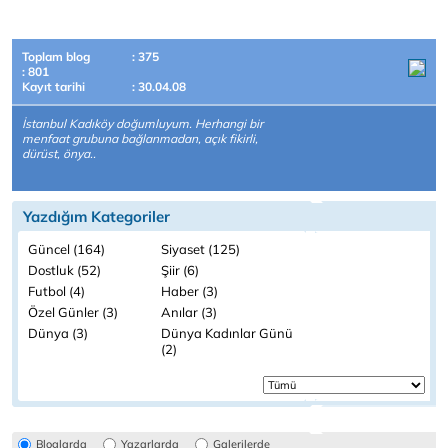
Toplam blog
: 375
: 801
Kayıt tarihi
: 30.04.08
İstanbul Kadıköy doğumluyum. Herhangi bir
menfaat grubuna bağlanmadan, açık fikirli,
dürüst, önya..
Yazdığım Kategoriler
Güncel (164)
Siyaset (125)
Dostluk (52)
Şiir (6)
Futbol (4)
Haber (3)
Özel Günler (3)
Anılar (3)
Dünya (3)
Dünya Kadınlar Günü
(2)
Bloglarda
Yazarlarda
Galerilerde