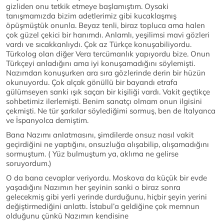
gizliden onu tetkik etmeye başlamıştım. Oysaki
tanışmamızda bizim adetlerimiz gibi kucaklaşmış
öpüşmüştük onunla. Beyaz tenli, biraz topluca ama halen
çok güzel çekici bir hanımdı. Anlamlı, yeşilimsi mavi gözleri
vardı ve sıcakkanlıydı. Çok az Türkçe konuşabiliyordu.
Türkolog olan diğer Vera tercümanlık yapıyordu bize. Onun
Türkçeyi anladığını ama iyi konuşamadığını söylemişti.
Nazımdan konuşurken ara sıra gözlerinde derin bir hüzün
okunuyordu. Çok alçak gönüllü bir bayandı etrafa
gülümseyen sanki ışık saçan bir kişiliği vardı. Vakit geçtikçe
sohbetimiz ilerlemişti. Benim sanatçı olmam onun ilgisini
çekmişti. Ne tür şarkılar söylediğimi sormuş, ben de İtalyanca
ve İspanyolca demiştim.
Bana Nazımı anlatmasını, şimdilerde onsuz nasıl vakit
geçirdiğini ne yaptığını, onsuzluğa alışabilip, alışamadığını
sormuştum. ( Yüz bulmuştum ya, aklıma ne gelirse
soruyordum.)
O da bana cevaplar veriyordu. Moskova da küçük bir evde
yaşadığını Nazımın her şeyinin sanki o biraz sonra
gelecekmiş gibi yerli yerinde durduğunu, hiçbir şeyin yerini
değiştirmediğini anlattı. İstabul’a geldiğine çok memnun
olduğunu çünkü Nazımın kendisine