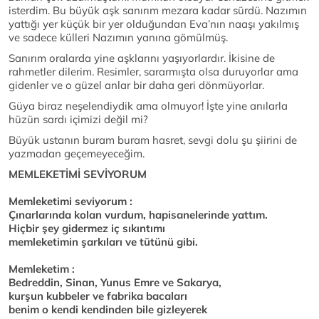
isterdim. Bu büyük aşk sanırım mezara kadar sürdü. Nazımın
yattığı yer küçük bir yer olduğundan Eva’nın naaşı yakılmış
ve sadece külleri Nazımın yanına gömülmüş.
Sanırım oralarda yine aşklarını yaşıyorlardır. İkisine de
rahmetler dilerim. Resimler, sararmışta olsa duruyorlar ama
gidenler ve o güzel anlar bir daha geri dönmüyorlar.
Güya biraz neşelendiydik ama olmuyor! İşte yine anılarla
hüzün sardı içimizi değil mi?
Büyük ustanın buram buram hasret, sevgi dolu şu şiirini de
yazmadan geçemeyeceğim.
MEMLEKETİMİ SEVİYORUM
Memleketimi seviyorum :
Çınarlarında kolan vurdum, hapisanelerinde yattım.
Hiçbir şey gidermez iç sıkıntımı
memleketimin şarkıları ve tütünü gibi.
Memleketim :
Bedreddin, Sinan, Yunus Emre ve Sakarya,
kurşun kubbeler ve fabrika bacaları
benim o kendi kendinden bile gizleyerek