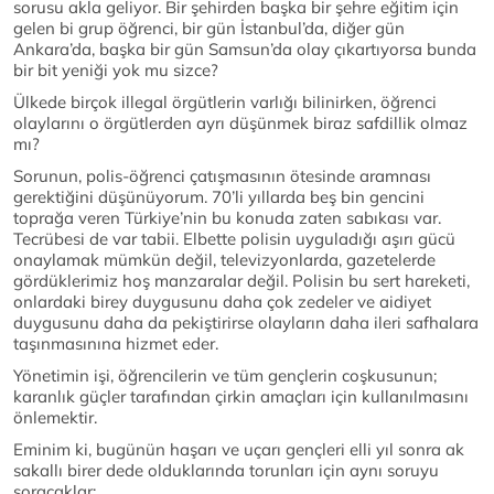
sorusu akla geliyor. Bir şehirden başka bir şehre eğitim için
gelen bi grup öğrenci, bir gün İstanbul’da, diğer gün
Ankara’da, başka bir gün Samsun’da olay çıkartıyorsa bunda
bir bit yeniği yok mu sizce?
Ülkede birçok illegal örgütlerin varlığı bilinirken, öğrenci
olaylarını o örgütlerden ayrı düşünmek biraz safdillik olmaz
mı?
Sorunun, polis-öğrenci çatışmasının ötesinde aramnası
gerektiğini düşünüyorum. 70’li yıllarda beş bin gencini
toprağa veren Türkiye’nin bu konuda zaten sabıkası var.
Tecrübesi de var tabii. Elbette polisin uyguladığı aşırı gücü
onaylamak mümkün değil, televizyonlarda, gazetelerde
gördüklerimiz hoş manzaralar değil. Polisin bu sert hareketi,
onlardaki birey duygusunu daha çok zedeler ve aidiyet
duygusunu daha da pekiştirirse olayların daha ileri safhalara
taşınmasınına hizmet eder.
Yönetimin işi, öğrencilerin ve tüm gençlerin coşkusunun;
karanlık güçler tarafından çirkin amaçları için kullanılmasını
önlemektir.
Eminim ki, bugünün haşarı ve uçarı gençleri elli yıl sonra ak
sakallı birer dede olduklarında torunları için aynı soruyu
soracaklar: