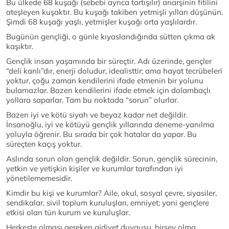
Bu ülkede 68 kuşağı (sebebi ayrıca tartışılır) anarşinin fitilini
ateşleyen kuşaktır. Bu kuşağı takiben yetmişli yılları düşünün.
Şimdi 68 kuşağı yaşlı, yetmişler kuşağı orta yaşlılardır.
Bugünün gençliği, o günle kıyaslandığında sütten çıkma ak
kaşıktır.
Gençlik insan yaşamında bir süreçtir. Adı üzerinde, gençler
“deli kanlı”dır, enerji doludur, idealisttir; ama hayat tecrübeleri
yoktur, çoğu zaman kendilerini ifade etmenin bir yolunu
bulamazlar. Bazen kendilerini ifade etmek için dolambaçlı
yollara saparlar. Tam bu noktada “sorun” olurlar.
Bazen iyi ve kötü siyah ve beyaz kadar net değildir.
İnsanoğlu, iyi ve kötüyü gençlik yıllarında deneme-yanılma
yoluyla öğrenir. Bu sırada bir çok hatalar da yapar. Bu
süreçten kaçış yoktur.
Aslında sorun olan gençlik değildir. Sorun, gençlik sürecinin,
yetkin ve yetişkin kişiler ve kurumlar tarafından iyi
yönetilememesidir.
Kimdir bu kişi ve kurumlar? Aile, okul, sosyal çevre, siyasiler,
sendikalar, sivil toplum kuruluşları, emniyet; yani gençlere
etkisi olan tün kurum ve kuruluşlar.
Herkeste olması gereken aidiyet duygusu, birşey olma