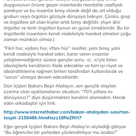
duygusunun önüne geçen insanlarda mantalite zaafiyeti
yaratıyor ve bu insanlar birey olarak değil de, ait olduğu
grubun veya örgütün gözüyle dünyaya bakıyor. Çünkü, grup
ve örgütlere ait olan kişiler artık birey değildir. (Aşırı dini
örgütler ve terör örgütleri bunun en güzel örnekleridir. Bu tür
örgütlerde insanların kendi iradeleriyle hareket etmeleri çoğu
zaman mümkün olmaz.)
“Fikri hür, vijdanı hür, irfanı hür” nesiller, yani birey, yani
kendi iradesiyle hareket eden, karar veren insanlar
yetiştiremediğimiz sürece gençler sonu -ci, -ci’yle biten
ideolejilerle kendilerini ifade edecekler ve tüm iyi niyet ve
idealistliklerine rağmen birileri tarafından kullanılacak ve
“sorun” olmaya devam edeceklerdir.
Dün İçişleri Bakanı Beşir Atalayın, son gençlik olayları
üzerine olan açıklamalarını okudum. “70’li yıllara mı
dönüyoruz?” diye düşünmekten kendimi alamadım. Merak
eden arkadaşlar için link:
http://www.internethaber.com/bakan-atalaydan-sasirtan-
tespit-315848h.htm#ixzz18fIeZRH7
Eğer gerçek İçişleri Bakanı Beşir Atalay’ın söylediği gibiyse
“Bu öğrenciler bir yerlerden yönlendiriliyor mu acaba?”