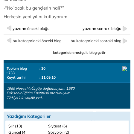
-“No’lacak bu gençlerin hali?”
Herkesin yeni yılını kutluyorum.
yazarın önceki bloğu
yazarın sonraki bloğu
bu kategorideki önceki blog
bu kategorideki sonraki blog
kategoriden rastgele blog getir
Toplam blog
: 30
: 733
Kayıt tarihi
: 11.09.10
1959 Nevşehir/Ürgüp doğumluyum. 1980
Eskişehir Eğitim Enstitüsü mezunuyum.
Türkiye'nin çeşitli yerl..
Yazdığım Kategoriler
Şiir (13)
Siyaset (6)
Güncel (4)
Sosyoloji (2)