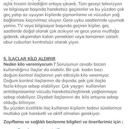
açlık hissini önlediğini ortaya çıkardı. Tüm geceyi televizyon
ve bilgisayar başında hareketsiz geçirenler ve bu yüzden çok
geç yatıp az uyuyan kişilerde şişmanlama ve vücudun yağ
bağlaması kaçınılmaz oluyor. Gece uyku saatlerinde uyumak
yerine, TV veya bilgisayar başında geçiren kişiler, geç
saatlerde doğal olarak çok acıkıyor ve gece yarısı mutfağa
giderek, akşamdan kalan yemekleri veya tamamen zararlı
abur cuburları kontrolsüz olarak yiyor.
5. İLAÇLAR KİLO ALDIRIR
Neden kilo veremiyorum ?
Sorusunun cevabı bazen
kullandığınız ilaçlar da olabilir. Bir çok kadın bazı
doğum kontrol ilaçlarının yan etkisiyle kilo veremiyor.
Doğum kontrol ilaçlarının da dışında, pek çok ilaçta
fazla kiloya sebep olabiliyor. Çok yaygın kullanılan
antideprasanlar vücudu hareketsizleştirerek yağlanmaya
sebep olabiliyor. Diyabet ilaçlarının da kilo artışına sebep
olduğu biliniyor.
Bu yüzden özellikle ilaç kullanan kişilerin tedavi sürelerince
mutlaka çok hareketli ve aktif olmaları gerekiyor.
Zayıflama ve sağlıklı beslenme bilgileri ve önerilerimiz için ;