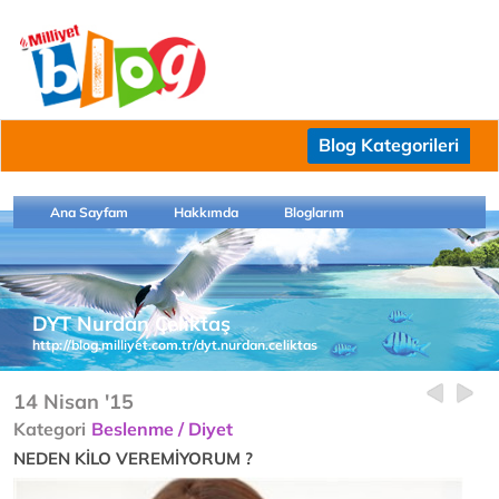
Blog Kategorileri
Ana Sayfam
Hakkımda
Bloglarım
DYT Nurdan Çeliktaş
http://blog.milliyet.com.tr/dyt.nurdan.celiktas
14 Nisan '15
Kategori
Beslenme / Diyet
NEDEN KİLO VEREMİYORUM ?