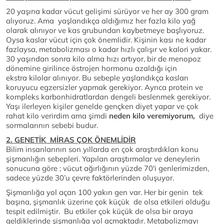
20 yaşına kadar vücut gelişimi sürüyor ve her ay 300 gram
alıyoruz. Ama yaşlandıkça aldığımız her fazla kilo yağ
olarak alınıyor ve kas grubundan kaybetmeye başlıyoruz.
Oysa kaslar vücut için çok önemlidir. Kişinin kası ne kadar
fazlaysa, metabolizması o kadar hızlı çalışır ve kalori yakar.
30 yaşından sonra kilo alma hızı artıyor, bir de menopoz
dönemine girilince östrojen hormonu azaldığı için
ekstra kilolar alınıyor. Bu sebeple yaşlandıkça kasları
koruyucu egzersizler yapmak gerekiyor. Ayrıca protein ve
kompleks karbonhidratlardan dengeli beslenmek gerekiyor.
Yaşı ilerleyen kişiler genelde gençken diyet yapar ve çok
rahat kilo verirdim ama şimdi
neden kilo veremiyorum
,
diye
sormalarının sebebi budur.
2. GENETİK MİRAS ÇOK ÖNEMLİDİR
Bilim insanlarının son yıllarda en çok araştırdıkları konu
şişmanlığın sebepleri. Yapılan araştırmalar ve deneylerin
sonucuna göre ; vücut ağırlığının yüzde 70'i genlerimizden,
sadece yüzde 30’u çevre faktörlerinden oluşuyor.
Şişmanlığa yol açan 100 yakın gen var. Her bir genin tek
başına, şişmanlık üzerine çok küçük de olsa etkileri olduğu
tespit edilmiştir. Bu etkiler çok küçük de olsa bir araya
geldiklerinde şişmanlığa yol açmaktadır. Metabolizmayı