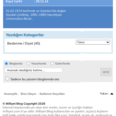
Kayıt tarihi
: 28.11.14
01.02.1974 tarihinde ve İstanbul’da doğan
Nurdan Çeliktaş, 1991-1995 Hacettepe
Üniversitesi Besle..
Yazdığım Kategoriler
Beslenme / Diyet (45)
Bloglarda
Yazarlarda
Galerilerde
Sadece bu yazarın bloglarında ara
|
|
Yukarı
Anasayfa
Bize Ulaşın
Kullanım Koşulları
© Milliyet Blog Copyright 2026
İnternet baskısında yer alan tüm metin, resim ve içeriğin hakları
milliyet.com.tr'ye aittir. Milliyet Blog kullanıcıları ve üyeleri, üçüncü kişilerin
telif hakkı sahibi bulunduğu her türlü fikri eser, fotoğraf, resim vb. materyal ve