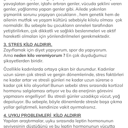
yavaşlatan genler, iştahı artıran genler, vücuda şeklini veren
genler, yağlanma yapan genler gibi. Ailede yakınları
şişmanlık sorunu yaşayan çocukların , hem genetik hem de
ailenin mutfak ve yaşam kültürü sebebiyle kilolu olması çok
normaldir. Bu sebeple bu çocukların anneleri tarafından
yetiştirilirken, çok dikkatli ve sağlıklı beslenmeleri ve aktif
hareketli olmaları için yönlendirilmeleri gerekmektedir.
3. STRES KİLO ALDIRIR.
Zayıflamak için diyet yapıyorum, spor da yapıyorum.
Ama
neden kilo veremiyorum ?
En çok duyduğumuz
şikayetlerden biridir.
Özellikle kadınlarda ortaya çıkan bir durumdur. Kadınlar
uzun süren çok stresli ve gergin dönemlerinde, stres faktörleri
ne kadar artar ve stresli günleri ne kadar uzun sürerse o
kadar çok kilo alıyorlar! Bunun sebebi stres sırasında kortizol
hormonu salgılaması artıyor ve bu da enerjinin görevini
yapmasını engelliyor! Bu stresli günler uzadıkça vücut, yağ
depoluyor. Bu sebeple, böyle dönemlerde stresle başa çıkma
yollar geliştirmeli, kendinize vakit ayırmalısınız.
4. UYKU PROBLEMLERİ KİLO ALDIRIR
Yapılan araştırmalar, uyku
sırasında leptin hormonunun
seviyesinin düştüğünü ve bu leptin hormonunun vücutta