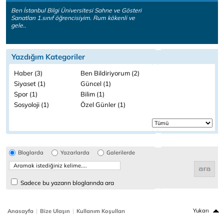
Ben İstanbul Bilgi Üniversitesi Sahne ve Gösteri
Sanatları 1.sınıf öğrencisiyim. Rum kökenli ve
gele..
Yazdığım Kategoriler
Haber (3)
Ben Bildiriyorum (2)
Siyaset (1)
Güncel (1)
Spor (1)
Bilim (1)
Sosyoloji (1)
Özel Günler (1)
Bloglarda
Yazarlarda
Galerilerde
Sadece bu yazarın bloglarında ara
|
|
Yukarı
Anasayfa
Bize Ulaşın
Kullanım Koşulları