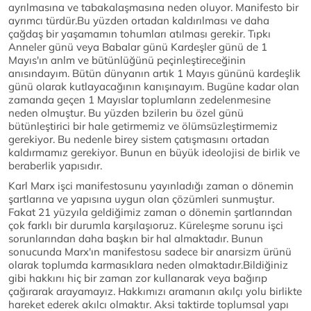
ayrılmasına ve tabakalaşmasına neden oluyor. Manifesto bir
ayrımcı türdür.Bu yüzden ortadan kaldırılması ve daha
çağdaş bir yaşamamın tohumları atılması gerekir. Tıpkı
Anneler günü veya Babalar günü Kardeşler günü de 1
Mayıs'ın anlm ve bütünlüğünü peçinleştireceğinin
anısındayım. Bütün dünyanın artık 1 Mayıs gününü kardeşlik
günü olarak kutlayacağının kanışınayım. Bugüne kadar olan
zamanda geçen 1 Mayıslar toplumların zedelenmesine
neden olmuştur. Bu yüzden bzilerin bu özel günü
bütünleştirici bir hale getirmemiz ve ölümsüzleştirmemiz
gerekiyor. Bu nedenle birey sistem çatışmasını ortadan
kaldırmamız gerekiyor. Bunun en büyük ideolojisi de birlik ve
beraberlik yapısıdır.
Karl Marx işci manifestosunu yayınladığı zaman o dönemin
şartlarına ve yapısına uygun olan çözümleri sunmuştur.
Fakat 21 yüzyıla geldiğimiz zaman o dönemin şartlarından
çok farklı bir durumla karşılaşıoruz. Küreleşme sorunu işci
sorunlarından daha başkın bir hal almaktadır. Bunun
sonucunda Marx'ın manifestosu sadece bir anarsizm ürünü
olarak toplumda karmasıklara neden olmaktadır.Bildiğiniz
gibi hakkını hiç bir zaman zor kullanarak veya bağırıp
çağırarak arayamayız. Hakkımızı aramanın akılçı yolu birlikte
hareket ederek akılcı olmaktır. Aksi taktirde toplumsal yapı