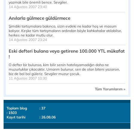
yazmak bile önemli bence. Sevgiler.
14 Ağustos 2007 23:40
Anılarla gülmece güldürmece
Şimdiki tartışmalara bakınca, sizin evdeki ne kadar hoş ve masum
kalıyor. Keşke tüm tartışmaların ardından böyle kahkahalar atılabilse,
herkes ne kadar mutlu olur.
14 Ağustos 2007 23:24
Eski defteri bulana veya getirene 100.000 YTL mükafat
!
O defter bir bulunsa, kim bilir senin hatırlayamadığın daha ne
muzurluklar çıkacaktır. Umarım bulunur, sen de olan biteni yazarsın,
biz de bol bol güleriz. Sevgiler muzur çocuk.
11 Ağustos 2007 10:30
Tüm Yorumlarım »
Toplam blog
: 37
: 1503
Kayıt tarihi
: 26.08.06