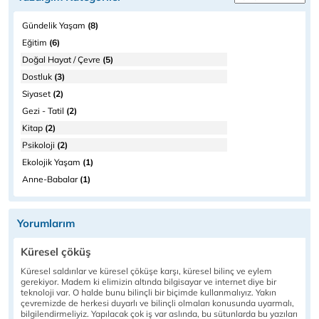
Gündelik Yaşam
(8)
Eğitim
(6)
Doğal Hayat / Çevre
(5)
Dostluk
(3)
Siyaset
(2)
Gezi - Tatil
(2)
Kitap
(2)
Psikoloji
(2)
Ekolojik Yaşam
(1)
Anne-Babalar
(1)
Yorumlarım
Küresel çöküş
Küresel saldırılar ve küresel çöküşe karşı, küresel bilinç ve eylem
gerekiyor. Madem ki elimizin altında bilgisayar ve internet diye bir
teknoloji var. O halde bunu bilinçli bir biçimde kullanmalıyız. Yakın
çevremizde de herkesi duyarlı ve bilinçli olmaları konusunda uyarmalı,
bilgilendirmeliyiz. Yapılacak çok iş var aslında, bu sütunlarda bu yazıları