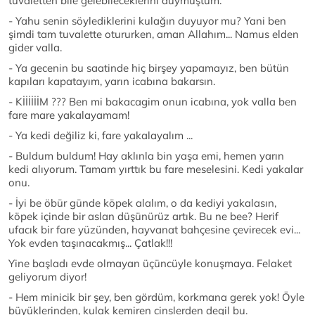
tuvaletten bile gelebileceklerini duymuştum.
- Yahu senin söylediklerini kulağın duyuyor mu? Yani ben
şimdi tam tuvalette otururken, aman Allahım... Namus elden
gider valla.
- Ya gecenin bu saatinde hiç birşey yapamayız, ben bütün
kapıları kapatayım, yarın icabına bakarsın.
- KİİİİİİM ??? Ben mi bakacagim onun icabına, yok valla ben
fare mare yakalayamam!
- Ya kedi değiliz ki, fare yakalayalım ...
- Buldum buldum! Hay aklınla bin yaşa emi, hemen yarın
kedi alıyorum. Tamam yırttık bu fare meselesini. Kedi yakalar
onu.
- İyi be öbür günde köpek alalım, o da kediyi yakalasın,
köpek içinde bir aslan düşünürüz artık. Bu ne bee? Herif
ufacık bir fare yüzünden, hayvanat bahçesine çevirecek evi...
Yok evden taşınacakmış... Çatlak!!!
Yine başladı evde olmayan üçüncüyle konuşmaya. Felaket
geliyorum diyor!
- Hem minicik bir şey, ben gördüm, korkmana gerek yok! Öyle
büyüklerinden, kulak kemiren cinslerden degil bu.