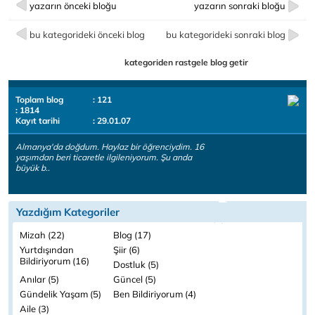
yazarın önceki bloğu
yazarın sonraki bloğu
bu kategorideki önceki blog
bu kategorideki sonraki blog
kategoriden rastgele blog getir
Toplam blog
: 121
: 1814
Kayıt tarihi
: 29.01.07
Almanya'da doğdum. Haylaz bir öğrenciydim. 16
yaşımdan beri ticaretle ilgileniyorum. Şu anda
büyük b..
Yazdığım Kategoriler
Mizah (22)
Blog (17)
Yurtdışından
Şiir (6)
Bildiriyorum (16)
Dostluk (5)
Anılar (5)
Güncel (5)
Gündelik Yaşam (5)
Ben Bildiriyorum (4)
Aile (3)