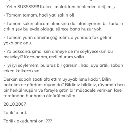
- Yeter SUSSSSS!!! Kulak- mulak kemirenlerden değilmiş.
- Tamam tamam, hadi yat, sakin ol!
- Tamam sakin olucam olmasına da, olamıyorum bir türlü, o
çirkin şey bu evde olduğu sürece bana huzur yok.
- Tamam yarın annemı çağıralım, o yanında fak getirir,
yakalarız onu.
- Ya baksana, şimdi sen anneye de mi söyliyeceksin bu
meseleyi? Koca adam, rezil olurum valla...
- İyi iyi söylemem, buluruz bir çaresini, hadi uyu artık, sabah
erken kalkacaksın!
Derken sabah saati altı ettim uyuyabilene kadar. Bilin
bakalım ne gördüm rüyamda? Bildiniz bildiniz, rüyamda ben
bir herkülmüşüm ve fareyle çetin bir mücadele verirken fare
tarafından hunharca öldürülmüşüm.
28.10.2007
Tarik`a not:
Tariiik okudunmi oni ???