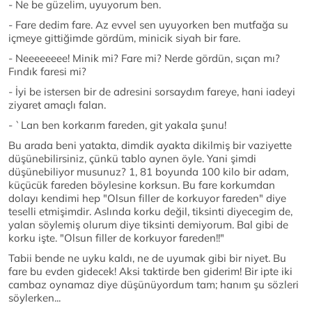
- Ne be güzelim, uyuyorum ben.
- Fare dedim fare. Az evvel sen uyuyorken ben mutfağa su
içmeye gittiğimde gördüm, minicik siyah bir fare.
- Neeeeeeee! Minik mi? Fare mi? Nerde gördün, sıçan mı?
Fındık faresi mi?
- İyi be istersen bir de adresini sorsaydım fareye, hani iadeyi
ziyaret amaçlı falan.
- `Lan ben korkarım fareden, git yakala şunu!
Bu arada beni yatakta, dimdik ayakta dikilmiş bir vaziyette
düşünebilirsiniz, çünkü tablo aynen öyle. Yani şimdi
düşünebiliyor musunuz? 1, 81 boyunda 100 kilo bir adam,
küçücük fareden böylesine korksun. Bu fare korkumdan
dolayı kendimi hep "Olsun filler de korkuyor fareden" diye
teselli etmişimdir. Aslında korku değil, tiksinti diyecegim de,
yalan söylemiş olurum diye tiksinti demiyorum. Bal gibi de
korku işte. "Olsun filler de korkuyor fareden!!"
Tabii bende ne uyku kaldı, ne de uyumak gibi bir niyet. Bu
fare bu evden gidecek! Aksi taktirde ben giderim! Bir ipte iki
cambaz oynamaz diye düşünüyordum tam; hanım şu sözleri
söylerken...