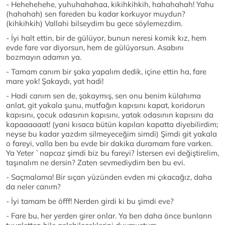
- Hehehehehe, yuhuhahahaa, kikihkihkih, hahahahah! Yahu
(hahahah) sen fareden bu kadar korkuyor muydun?
(kihkihkih) Vallahi bilseydim bu gece söylemezdim.
- İyi halt ettin, bir de gülüyor, bunun neresi komik kız, hem
evde fare var diyorsun, hem de gülüyorsun. Asabını
bozmayın adamın ya.
- Tamam canım bir şaka yapalım dedik, içine ettin ha, fare
mare yok! Şakaydı, yat hadi!
- Hadi canım sen de, şakaymış, sen onu benim külahıma
anlat, git yakala şunu, mutfağın kapısını kapat, koridorun
kapısını, çocuk odasının kapısını, yatak odasının kapısını da
kapaaaaaat! (yani kısaca bütün kapıları kapatta diyebilirdim;
neyse bu kadar yazdım silmeyeceğim simdi) Şimdi git yakala
o fareyi, valla ben bu evde bir dakika duramam fare varken.
Ya Yeter `napcaz şimdi biz bu fareyi? İstersen evi değiştirelim,
taşınalım ne dersin? Zaten sevmediydim ben bu evi.
- Saçmalama! Bir sıçan yüzünden evden mi çıkacağız, daha
da neler canım?
- İyi tamam be öfff! Nerden girdi ki bu şimdi eve?
- Fare bu, her yerden girer onlar. Ya ben daha önce bunların