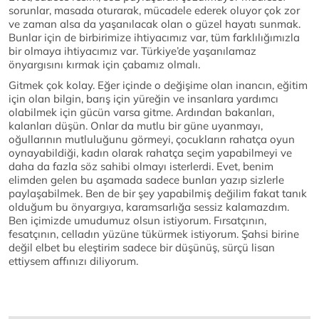
sorunlar, masada oturarak, mücadele ederek oluyor çok zor
ve zaman alsa da yaşanılacak olan o güzel hayatı sunmak.
Bunlar için de birbirimize ihtiyacımız var, tüm farklılığımızla
bir olmaya ihtiyacımız var. Türkiye’de yaşanılamaz
önyargısını kırmak için çabamız olmalı.
Gitmek çok kolay. Eğer içinde o değişime olan inancın, eğitim
için olan bilgin, barış için yüreğin ve insanlara yardımcı
olabilmek için gücün varsa gitme. Ardından bakanları,
kalanları düşün. Onlar da mutlu bir güne uyanmayı,
oğullarının mutluluğunu görmeyi, çocukların rahatça oyun
oynayabildiği, kadın olarak rahatça seçim yapabilmeyi ve
daha da fazla söz sahibi olmayı isterlerdi. Evet, benim
elimden gelen bu aşamada sadece bunları yazıp sizlerle
paylaşabilmek. Ben de bir şey yapabilmiş değilim fakat tanık
olduğum bu önyargıya, karamsarlığa sessiz kalamazdım.
Ben içimizde umudumuz olsun istiyorum. Fırsatçının,
fesatçının, celladın yüzüne tükürmek istiyorum. Şahsi birine
değil elbet bu eleştirim sadece bir düşünüş, sürçü lisan
ettiysem affınızı diliyorum.