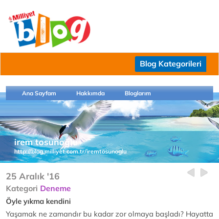
Blog Kategorileri
Ana Sayfam
Hakkımda
Bloglarım
irem tosunoğlu
http://blog.milliyet.com.tr/iremtosunoglu
25 Aralık '16
Kategori
Deneme
Öyle yıkma kendini
Yaşamak ne zamandır bu kadar zor olmaya başladı? Hayatta