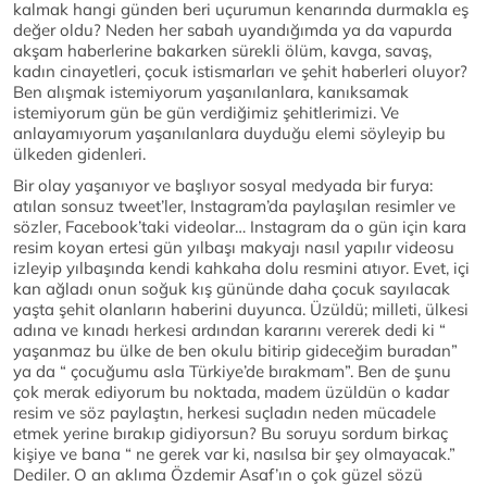
kalmak hangi günden beri uçurumun kenarında durmakla eş
değer oldu? Neden her sabah uyandığımda ya da vapurda
akşam haberlerine bakarken sürekli ölüm, kavga, savaş,
kadın cinayetleri, çocuk istismarları ve şehit haberleri oluyor?
Ben alışmak istemiyorum yaşanılanlara, kanıksamak
istemiyorum gün be gün verdiğimiz şehitlerimizi. Ve
anlayamıyorum yaşanılanlara duyduğu elemi söyleyip bu
ülkeden gidenleri.
Bir olay yaşanıyor ve başlıyor sosyal medyada bir furya:
atılan sonsuz tweet’ler, Instagram’da paylaşılan resimler ve
sözler, Facebook’taki videolar… Instagram da o gün için kara
resim koyan ertesi gün yılbaşı makyajı nasıl yapılır videosu
izleyip yılbaşında kendi kahkaha dolu resmini atıyor. Evet, içi
kan ağladı onun soğuk kış gününde daha çocuk sayılacak
yaşta şehit olanların haberini duyunca. Üzüldü; milleti, ülkesi
adına ve kınadı herkesi ardından kararını vererek dedi ki “
yaşanmaz bu ülke de ben okulu bitirip gideceğim buradan”
ya da “ çocuğumu asla Türkiye’de bırakmam”. Ben de şunu
çok merak ediyorum bu noktada, madem üzüldün o kadar
resim ve söz paylaştın, herkesi suçladın neden mücadele
etmek yerine bırakıp gidiyorsun? Bu soruyu sordum birkaç
kişiye ve bana “ ne gerek var ki, nasılsa bir şey olmayacak.”
Dediler. O an aklıma Özdemir Asaf’ın o çok güzel sözü