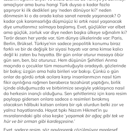
amaçlıyor ama bunu hangi Türk duysa o kadar fazla
şaşırıyor ki ilk dedikleri şey ‘neden dönüyor ki?’ neden
dönmesin ki o da orada kalsa sanat nerede yaşanacak? O
kadar çok karamsarlığa düşmüşüz ki artık nasıl yaşanacak
diye umutlarımız solmaya başlamış. Evet, güçlükler var elbet
ama güçlük, zorluk var diye neden başka ülkeye sığınalım ki?
Terör desen her yerde var, tüm dünya ülkelerinde var: Paris,
Berlin, Brüksel. Türkiye’nin sadece jeopolitik konumu biraz
farklı ve bir de değişik bir siyasi hayatı var ama kimse kalıcı
değil ki zaten bu hayatta. Bir gün onlar oturur masaya öbür
gün sen, ben, biz otururuz. Hem düşünün Şehitleri Anma
maçında o çocuklar tüm masumluğuyla oradaydı, gözlerinde
bir bakış; üzgün ama hala birileri var bakışı. Çünkü o gün
onlar da gördü ortak acılara karşı insanlarımızın nasıl tüm
fikir ayrılığına rağmen beraberce tezahürat yaptığını, birlik
içinde olduğumuzda ve birbirimize sevgiyle yaklaşınca nasıl
da herkesin inançlı olduğunu. Sen şehitlerimiz için kara resim
paylaşıp gidersen onlara sadece o resimleri bırakmış
olacaksın hâlbuki kalsan onlara bir ışık olurdun belki zor ve
yalnız hayatlarında. Hayat tıpkı Nazım Hikmet’in şu
mısralarındaki gibi olsa keşke ‘
yaşamak bir ağaç gibi tek ve
hür ve bir orman gibi kardeşçesine.’
Evet, sadece resim, söz paylaşarak çözülmüyor maalesef