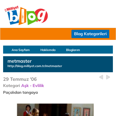
Blog Kategorileri
Ana Sayfam
Hakkımda
Bloglarım
metmaster
http://blog.milliyet.com.tr/metmaster
29 Temmuz '06
Kategori
Aşk - Evlilik
Paçalıdan tangaya