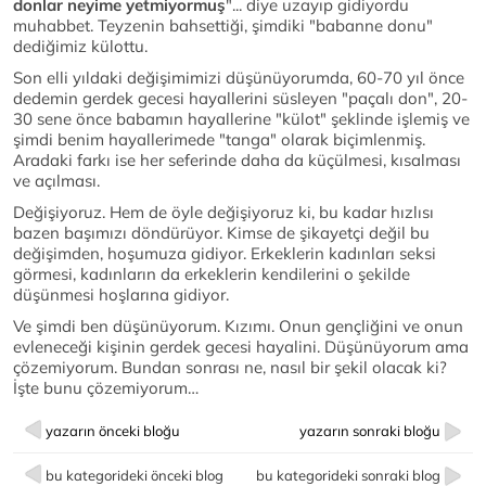
donlar neyime yetmiyormuş
"... diye uzayıp gidiyordu
muhabbet. Teyzenin bahsettiği, şimdiki "babanne donu"
dediğimiz külottu.
Son elli yıldaki değişimimizi düşünüyorumda, 60-70 yıl önce
dedemin gerdek gecesi hayallerini süsleyen "paçalı don", 20-
30 sene önce babamın hayallerine "külot" şeklinde işlemiş ve
şimdi benim hayallerimede "tanga" olarak biçimlenmiş.
Aradaki farkı ise her seferinde daha da küçülmesi, kısalması
ve açılması.
Değişiyoruz. Hem de öyle değişiyoruz ki, bu kadar hızlısı
bazen başımızı döndürüyor. Kimse de şikayetçi değil bu
değişimden, hoşumuza gidiyor. Erkeklerin kadınları seksi
görmesi, kadınların da erkeklerin kendilerini o şekilde
düşünmesi hoşlarına gidiyor.
Ve şimdi ben düşünüyorum. Kızımı. Onun gençliğini ve onun
evleneceği kişinin gerdek gecesi hayalini. Düşünüyorum ama
çözemiyorum. Bundan sonrası ne, nasıl bir şekil olacak ki?
İşte bunu çözemiyorum…
yazarın önceki bloğu
yazarın sonraki bloğu
bu kategorideki önceki blog
bu kategorideki sonraki blog