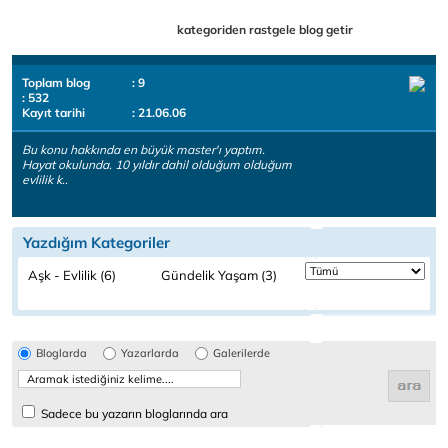
kategoriden rastgele blog getir
Toplam blog
: 9
: 532
Kayıt tarihi
: 21.06.06
Bu konu hakkında en büyük master'ı yaptım.
Hayat okulunda. 10 yıldır dahil olduğum olduğum
evlilik k..
Yazdığım Kategoriler
Aşk - Evlilik (6)
Gündelik Yaşam (3)
Bloglarda
Yazarlarda
Galerilerde
Sadece bu yazarın bloglarında ara