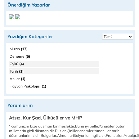
Önerdiğim Yazarlar
Yazdığım Kategoriler
Mizah
(17)
Deneme
(5)
Öykü
(4)
Tarih
(1)
Anılar
(1)
Hayvan Psikolojisi
(1)
Yorumlarım
Atsız, Kür Şad, Ülkücüler ve MHP
"Komünizm bize düsman bir meslektir.Bunu iyi belle.Yahudiler bütün
milletlerin gizli düsmanidir.Ruslar,Çinliler,acemler,Yunanlilar tarihi
düsmanlarimizidir.Bulgarlar,AlmanlariItalyanlar,Ingilizler,Fransizlar,Araplar,S