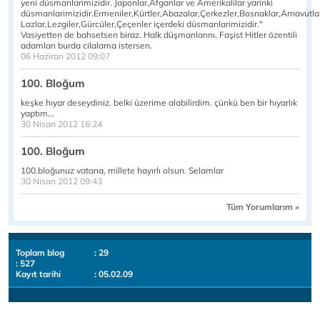
yeni düsmanlarimizidir. Japonlar,Afganlar ve Amerikalilar yarinki
düsmanlarimizidir.Ermeniler,Kürtler,Abazalar,Çerkezler,Bosnaklar,Arnavutla
Lazlar,Lezgiler,Gürcüler,Çeçenler içerdeki düsmanlarimizidir."
Vasiyetten de bahsetsen biraz. Halk düşmanlarını, Faşist Hitler özentili
adamları burda cilalama istersen.
06 Haziran 2012 09:07
100. Bloğum
keşke hıyar deseydiniz. belki üzerime alabilirdim. çünkü ben bir hıyarlık
yaptım...
30 Nisan 2012 16:24
100. Bloğum
100.bloğunuz vatana, millete hayırlı olsun. Selamlar
30 Nisan 2012 09:43
Tüm Yorumlarım »
Toplam blog
: 29
: 527
Kayıt tarihi
: 05.02.09