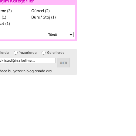
ığım Kategoriler
me (3)
Güncel (2)
 (1)
Burs / Staj (1)
et (1)
glarda
Yazarlarda
Galerilerde
ece bu yazarın bloglarında ara