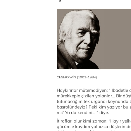
CEGERXWİN (1903-1984)
Haykırırlar mütemadiyen: “ İbadetle a
mürekkeple çizilen yalanlar… Bir düş
tutunacağım tek urgandı koynunda bır
başrolündeyiz? Peki kim yazıyor bu
mı? Ya da kendini… “ diye.
İtirafları olur kimi zaman: “Hayır y
gücümle kaydım yalnızca düşlerimd