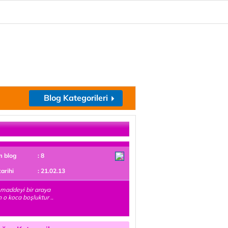
Blog Kategorileri
m blog
: 8
tarihi
: 21.02.13
 maddeyi bir araya
n o koca boşluktur ..