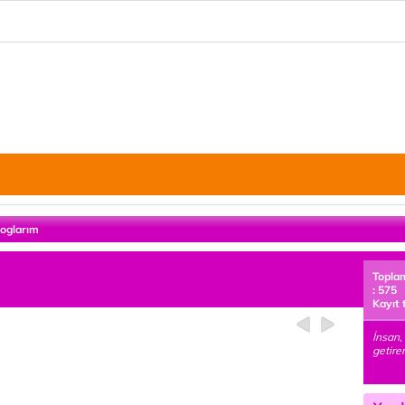
loglarım
Topla
: 575
Kayıt 
İnsan,
getire