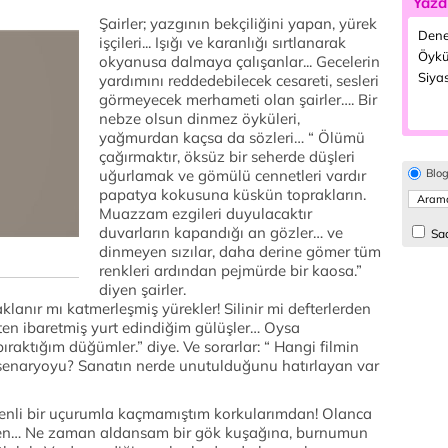
Yazd
Şairler; yazgının bekçiliğini yapan, yürek
Dene
işçileri... Işığı ve karanlığı sırtlanarak
Öykü
okyanusa dalmaya çalışanlar... Gecelerin
Siyas
yardımını reddedebilecek cesareti, sesleri
görmeyecek merhameti olan şairler…. Bir
nebze olsun dinmez öyküleri,
yağmurdan kaçsa da sözleri… “ Ölümü
çağırmaktır, öksüz bir seherde düşleri
uğurlamak ve gömülü cennetleri vardır
Blo
papatya kokusuna küskün toprakların.
Muazzam ezgileri duyulacaktır
duvarların kapandığı an gözler… ve
Sad
dinmeyen sızılar, daha derine gömer tüm
renkleri ardından pejmürde bir kaosa.”
diyen şairler.
klanır mı katmerleşmiş yürekler! Silinir mi defterlerden
ten ibaretmiş yurt edindiğim gülüşler… Oysa
aktığım düğümler.” diye. Ve sorarlar: “ Hangi filmin
 senaryoyu? Sanatın nerde unutulduğunu hatırlayan var
elkenli bir uçurumla kaçmamıştım korkularımdan! Olanca
en… Ne zaman aldansam bir gök kuşağına, burnumun