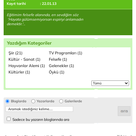
Kayıt tarihi
: 22.01.13
Eğitimim felsefe alanında, en sevdiğim söz
'Hayata gülümsemiyorsan espiriyi anlamadın
demektir.'..
Yazdığım Kategoriler
Şiir (21)
TV Programları (1)
Kültür - Sanat (1)
Felsefe (1)
Hayvanlar Alemi (1)
Gelenekler (1)
Kültürler (1)
Öykü (1)
Bloglarda
Yazarlarda
Galerilerde
Sadece bu yazarın bloglarında ara