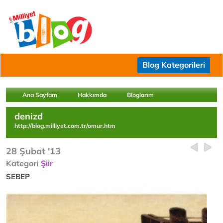
Blog Kategorileri
Ana Sayfam
Hakkımda
Bloglarım
denizd
http://blog.milliyet.com.tr/omur.htm
28 Şubat '13
Kategori
Şiir
SEBEP