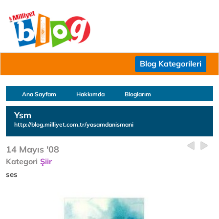
Blog Kategorileri
Ana Sayfam
Hakkımda
Bloglarım
Ysm
http://blog.milliyet.com.tr/yasamdanismani
14 Mayıs '08
Kategori
Şiir
ses