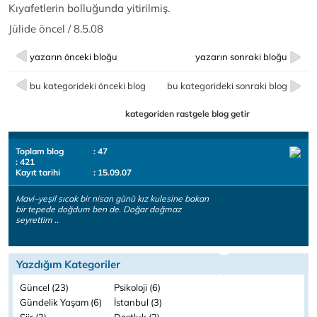
Kıyafetlerin bolluğunda yitirilmiş.
Jülide öncel / 8.5.08
yazarın önceki bloğu
yazarın sonraki bloğu
bu kategorideki önceki blog
bu kategorideki sonraki blog
kategoriden rastgele blog getir
Toplam blog
: 47
: 421
Kayıt tarihi
: 15.09.07
Mavi–yeşil sıcak bir nisan günü kız kulesine bakan
bir tepede doğdum ben de. Doğar doğmaz
seyrettim ..
Yazdığım Kategoriler
Güncel (23)
Psikoloji (6)
Gündelik Yaşam (6)
İstanbul (3)