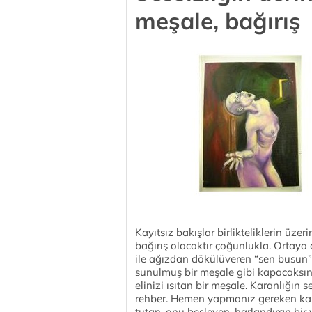
meşale, bağırış
Kayıtsız bakışlar birlikteliklerin üze
bağırış olacaktır çoğunlukla. Ortaya ç
ile ağızdan dökülüveren “sen busun” 
sunulmuş bir meşale gibi kapacaksını
elinizi ısıtan bir meşale. Karanlığın 
rehber. Hemen yapmanız gereken karşı
tutan, onu besleyen, harlandıran bir ya