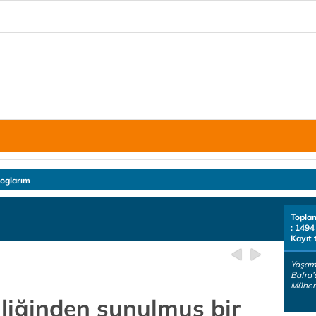
loglarım
Topla
: 1494
Kayıt 
Yaşam 
Bafra’
Mühend
nliğinden sunulmuş bir