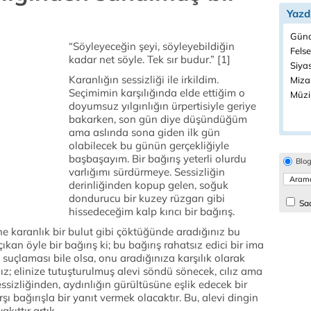
Yazd
Günd
“Söyleyeceğin şeyi, söyleyebildiğin
Felse
kadar net söyle. Tek sır budur.” [1]
Siyas
Karanlığın sessizliği ile irkildim.
Miza
Seçimimin karşılığında elde ettiğim o
Müzi
doyumsuz yılgınlığın ürpertisiyle geriye
bakarken, son gün diye düşündüğüm
ama aslında sona giden ilk gün
olabilecek bu günün gerçekliğiyle
başbaşayım. Bir bağırış yeterli olurdu
Blo
varlığımı sürdürmeye. Sessizliğin
derinliğinden kopup gelen, soğuk
dondurucu bir kuzey rüzgarı gibi
Sad
hissedeceğim kalp kırıcı bir bağırış.
rine karanlık bir bulut gibi çöktüğünde aradığınız bu
ıkan öyle bir bağırış ki; bu bağırış rahatsız edici bir ima
suçlaması bile olsa, onu aradığınıza karşılık olarak
z; elinize tutuşturulmuş alevi söndü sönecek, cılız ama
sessizliğinden, aydınlığın gürültüsüne eşlik edecek bir
 bağırışla bir yanıt vermek olacaktır. Bu, alevi dingin
kıttır artık.