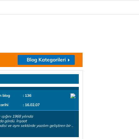
Blog Kategorileri
m blog
: 136
tarihi
: 16.02.07
ışığını 1968 yılında
da gördü. İnşaat
isi ve aynı sektörde yazılım geliştiren bir ..