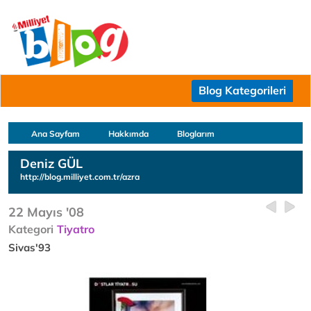
Blog Kategorileri
Ana Sayfam
Hakkımda
Bloglarım
Deniz GÜL
http://blog.milliyet.com.tr/azra
22 Mayıs '08
Kategori
Tiyatro
Sivas'93