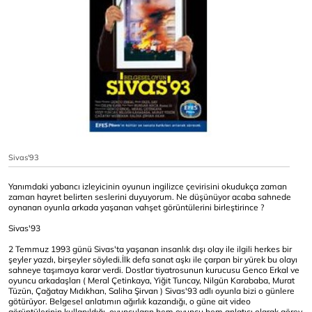
Sivas'93
Yanımdaki yabancı izleyicinin oyunun ingilizce çevirisini okudukça zaman
zaman hayret belirten seslerini duyuyorum. Ne düşünüyor acaba sahnede
oynanan oyunla arkada yaşanan vahşet görüntülerini birleştirince ?
Sivas'93
2 Temmuz 1993 günü Sivas'ta yaşanan insanlık dışı olay ile ilgili herkes bir
şeyler yazdı, birşeyler söyledi.İlk defa sanat aşkı ile çarpan bir yürek bu olayı
sahneye taşımaya karar verdi. Dostlar tiyatrosunun kurucusu Genco Erkal ve
oyuncu arkadaşları ( Meral Çetinkaya, Yiğit Tuncay, Nilgün Karababa, Murat
Tüzün, Çağatay Mıdıkhan, Saliha Şirvan ) Sivas'93 adlı oyunla bizi o günlere
götürüyor. Belgesel anlatımın ağırlık kazandığı, o güne ait video
görüntülerinin kullanıldığı, oyuncuların hem oyuncu hem anlatıcı olarak görev