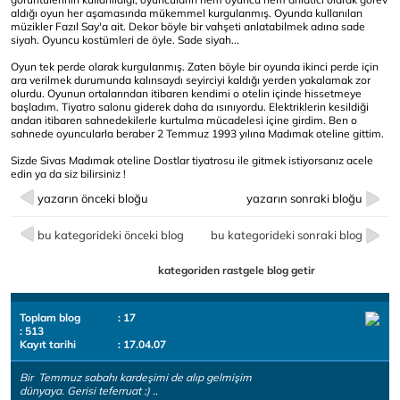
aldığı oyun her aşamasında mükemmel kurgulanmış. Oyunda kullanılan
müzikler Fazıl Say'a ait. Dekor böyle bir vahşeti anlatabilmek adına sade
siyah. Oyuncu kostümleri de öyle. Sade siyah...
Oyun tek perde olarak kurgulanmış. Zaten böyle bir oyunda ikinci perde için
ara verilmek durumunda kalınsaydı seyirciyi kaldığı yerden yakalamak zor
olurdu. Oyunun ortalarından itibaren kendimi o otelin içinde hissetmeye
başladım. Tiyatro salonu giderek daha da ısınıyordu. Elektriklerin kesildiği
andan itibaren sahnedekilerle kurtulma mücadelesi içine girdim. Ben o
sahnede oyuncularla beraber 2 Temmuz 1993 yılına Madımak oteline gittim.
Sizde Sivas Madımak oteline Dostlar tiyatrosu ile gitmek istiyorsanız acele
edin ya da siz bilirsiniz !
yazarın önceki bloğu
yazarın sonraki bloğu
bu kategorideki önceki blog
bu kategorideki sonraki blog
kategoriden rastgele blog getir
Toplam blog
: 17
: 513
Kayıt tarihi
: 17.04.07
Bir Temmuz sabahı kardeşimi de alıp gelmişim
dünyaya. Gerisi teferruat :) ..