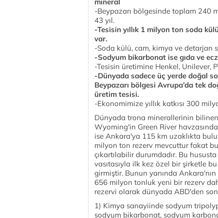
mineral
-Beypazarı bölgesinde toplam 240 mi
43 yıl.
-Tesisin yıllık 1 milyon ton soda k
var.
-Soda külü, cam, kimya ve detarjan s
-Sodyum bikarbonat ise gıda ve ecza
-Tesisin üretimine Henkel, Unilever, 
-Dünyada sadece üç yerde doğal sod
Beypazarı bölgesi Avrupa’da tek doğ
üretim tesisi.
-Ekonomimize yıllık katkısı 300 mily
Dünyada trona minerallerinin biline
Wyoming'in Green River havzasında o
ise Ankara'ya 115 km uzaklıkta bul
milyon ton rezerv mevcuttur fakat b
çıkartılabilir durumdadır. Bu husust
vasıtasıyla ilk kez özel bir şirketle 
girmiştir. Bunun yanında Ankara'nın
656 milyon tonluk yeni bir rezerv dah
rezervi olarak dünyada ABD'den sonra
1) Kimya sanayiinde sodyum tripolyp
sodyum bikarbonat, sodyum karbona