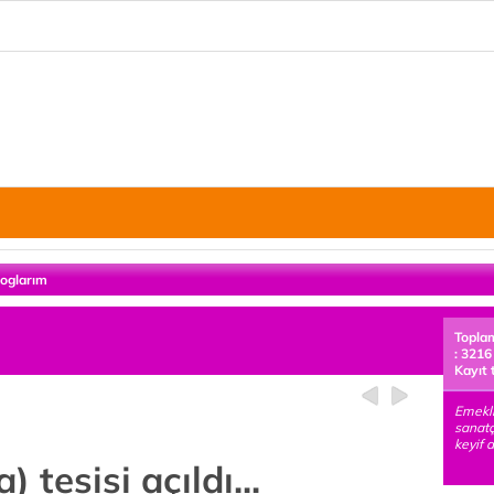
loglarım
Topla
: 3216
Kayıt 
Emekli
sanat
keyif 
 tesisi açıldı...