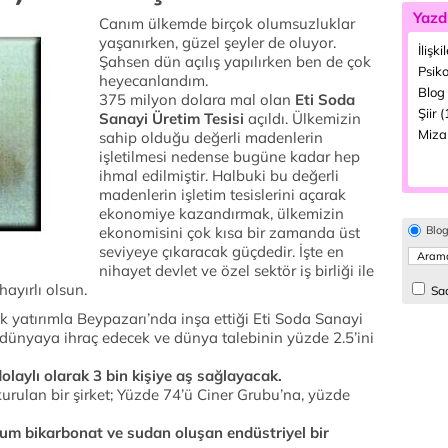
Yazd
Canım ülkemde birçok olumsuzluklar
yaşanırken, güzel şeyler de oluyor.
İlişki
Şahsen dün açılış yapılırken ben de çok
Psiko
heyecanlandım.
Blog 
375 milyon dolara mal olan
Eti Soda
Şiir 
Sanayi Üretim Tesisi
açıldı. Ülkemizin
Miza
sahip olduğu değerli madenlerin
işletilmesi nedense bugüne kadar hep
ihmal edilmiştir. Halbuki bu değerli
madenlerin işletim tesislerini açarak
ekonomiye kazandırmak, ülkemizin
ekonomisini çok kısa bir zamanda üst
Blo
seviyeye çıkaracak güçdedir. İşte en
nihayet devlet ve özel sektör iş birliği ile
hayırlı olsun.
Sad
 yatırımla Beypazarı’nda inşa ettiği Eti Soda Sanayi
 dünyaya ihraç edecek ve dünya talebinin yüzde 2.5’ini
dolaylı olarak 3 bin kişiye aş sağlayacak.
urulan bir şirket; Yüzde 74’ü Ciner Grubu’na, yüzde
um bikarbonat ve sudan oluşan endüstriyel bir