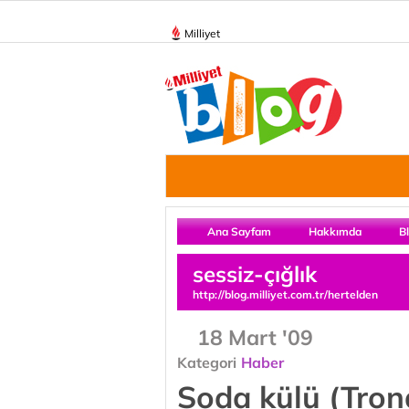
Milliyet
Ana Sayfam
Hakkımda
B
sessiz-çığlık
http://blog.milliyet.com.tr/hertelden
18 Mart '09
Kategori
Haber
Soda külü (Trona)