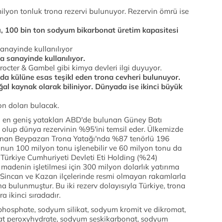
lyon tonluk trona rezervi bulunuyor. Rezervin ömrü ise
ülü, 100 bin ton sodyum bikarbonat üretim kapasitesi
anayinde kullanılıyor
 sanayinde kullanılıyor.
Procter & Gambel gibi kimya devleri ilgi duyuyor.
a külüne esas teşikl eden trona cevheri bulunuyor.
al kaynak olarak biliniyor. Dünyada ise ikinci büyük
on doları bulacak.
n en geniş yatakları ABD'de bulunan Güney Batı
lup dünya rezervinin %95'ini temsil eder. Ülkemizde
unan Beypazarı Trona Yatağı'nda %87 tenörlü 196
unun 100 milyon tonu işlenebilir ve 60 milyon tonu da
a Türkiye Cumhuriyeti Devleti Eti Holding (%24)
bu madenin işletilmesi için 300 milyon dolarlık yatırıma
 Sincan ve Kazan ilçelerinde resmi olmayan rakamlarla
a bulunmuştur. Bu iki rezerv dolayısıyla Türkiye, trona
 ikinci sıradadır.
hosphate, sodyum silikat, sodyum kromit ve dikromat,
t peroxyhydrate, sodyum seskikarbonat, sodyum