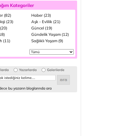
ığım Kategoriler
ler (82)
Haber (23)
loji (23)
Aşk - Evlilik (21)
(20)
Güncel (19)
(18)
Gündelik Yaşam (12)
h (11)
Sağlıklı Yaşam (9)
glarda
Yazarlarda
Galerilerde
ece bu yazarın bloglarında ara