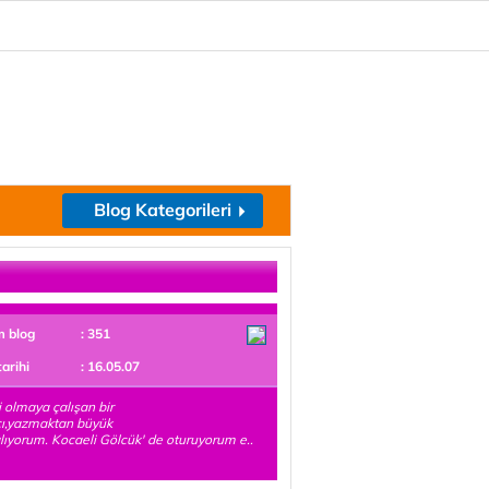
Blog Kategorileri
m blog
: 351
tarihi
: 16.05.07
 olmaya çalışan bir
çı,yazmaktan büyük
alıyorum. Kocaeli Gölcük' de oturuyorum e..