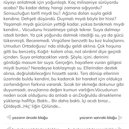
rüyayı anlatmak için yoğunlaştı. Kaç milisaniye sürüyordu
acaba? Bu kadar detay, hangi zamana sığıyordu?
Sonsuzluğun tarifi miydi bu?. Ağzına dolan suyla geldi
kendine. Dehşeti düşündü. Duymalı mıydı böyle bir hissi?
Yaşamalı mıydı gücünün yettiği kadar, yoksa bırakmalı mıydı
kendini… Vücudunu hissetmeye çalıştı tekrar. Suya dalmayı
istedi birden. Ya çok yoğundu dalmak istediği su, ya da gücü
tükenmişti. Beceremedi. Virgüllere benzetti bu kez kulaçlarını.
Umudun Ortadoğusu' nda olduğu geldi aklına. Çok hoşuna
gitti bu benzetiş. Kağıt- kalem olsa, not alırdım! diye geçirdi
içinden. Suya anlatacakları vardı. Şöyle, içini, derinini
gördüğü masum bir suya. Gerçeğin, hayallere vuran gölgesi
miydi burası? Neredeyse katılaşmıştı su. Ellerinden destek
alırsa, doğrulabileceğini hissetti sanki. Ters dönüp ellerinin
üzerinde buldu kendini, bu kadarcık bir hareket için oldukça
zorlandığının farkına vararak. Sıcak bir ekmeğe dokunur gibi
duyumsadı, avuçlarına değen kumun varlığını.Vücudunun
neden sıcak olduğunu da anladı o an.Doğruldu dirseklerine
yüklenip hafifçe. Baktı… Bir daha baktı. İçi acıdı biraz…
Çöldeydi...Hiç' liğin Çölünde...
yazarın önceki bloğu
yazarın sonraki bloğu