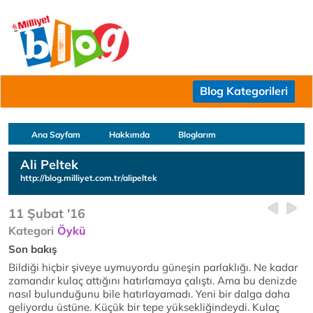
Blog Kategorileri
Ana Sayfam
Hakkımda
Bloglarım
Ali Peltek
http://blog.milliyet.com.tr/alipeltek
11 Şubat '16
Kategori
Öykü
Son bakış
Bildiği hiçbir şiveye uymuyordu güneşin parlaklığı. Ne kadar
zamandır kulaç attığını hatırlamaya çalıştı. Ama bu denizde
nasıl bulunduğunu bile hatırlayamadı. Yeni bir dalga daha
geliyordu üstüne. Küçük bir tepe yüksekliğindeydi. Kulaç