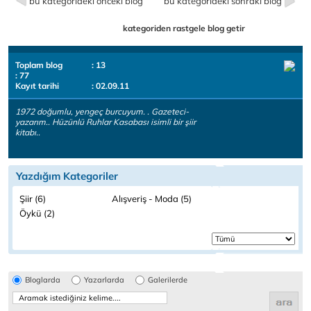
bu kategorideki önceki blog
bu kategorideki sonraki blog
kategoriden rastgele blog getir
Toplam blog
: 13
: 77
Kayıt tarihi
: 02.09.11
1972 doğumlu, yengeç burcuyum. . Gazeteci-
yazarım.. Hüzünlü Ruhlar Kasabası isimli bir şiir
kitabı..
Yazdığım Kategoriler
Şiir (6)
Alışveriş - Moda (5)
Öykü (2)
Bloglarda
Yazarlarda
Galerilerde