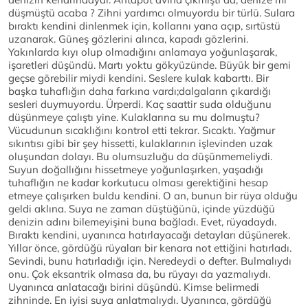
düşmüştü acaba ? Zihni yardımcı olmuyordu bir türlü. Sulara
bıraktı kendini dinlenmek için, kollarını yana açıp, sırtüstü
uzanarak. Güneş gözlerini alınca, kapadı gözlerini.
Yakınlarda kıyı olup olmadığını anlamaya yoğunlaşarak,
işaretleri düşündü. Martı yoktu gökyüzünde. Büyük bir gemi
geçse görebilir miydi kendini. Seslere kulak kabarttı. Bir
başka tuhaflığın daha farkına vardı;dalgaların çıkardığı
sesleri duymuyordu. Ürperdi. Kaç saattir suda olduğunu
düşünmeye çalıştı yine. Kulaklarına su mu dolmuştu?
Vücudunun sıcaklığını kontrol etti tekrar. Sıcaktı. Yağmur
sıkıntısı gibi bir şey hissetti, kulaklarının işlevinden uzak
oluşundan dolayı. Bu olumsuzluğu da düşünmemeliydi.
Suyun doğallığını hissetmeye yoğunlaşırken, yaşadığı
tuhaflığın ne kadar korkutucu olması gerektiğini hesap
etmeye çalışırken buldu kendini. O an, bunun bir rüya olduğu
geldi aklına. Suya ne zaman düştüğünü, içinde yüzdüğü
denizin adını bilemeyişini buna bağladı. Evet, rüyadaydı.
Bıraktı kendini, uyanınca hatırlayacağı detayları düşünerek.
Yıllar önce, gördüğü rüyaları bir kenara not ettiğini hatırladı.
Sevindi, bunu hatırladığı için. Neredeydi o defter. Bulmalıydı
onu. Çok eksantrik olmasa da, bu rüyayı da yazmalıydı.
Uyanınca anlatacağı birini düşündü. Kimse belirmedi
zihninde. En iyisi suya anlatmalıydı. Uyanınca, gördüğü