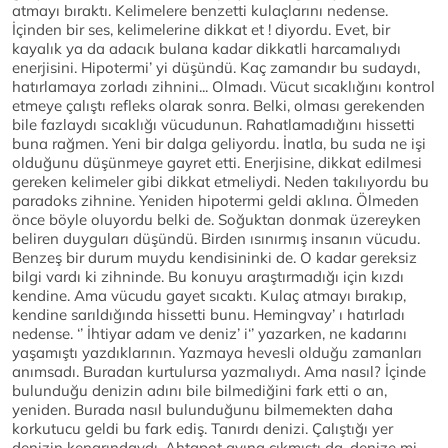
atmayı bıraktı. Kelimelere benzetti kulaçlarını nedense.
İçinden bir ses, kelimelerine dikkat et ! diyordu. Evet, bir
kayalık ya da adacık bulana kadar dikkatli harcamalıydı
enerjisini. Hipotermi’ yi düşündü. Kaç zamandır bu sudaydı,
hatırlamaya zorladı zihnini... Olmadı. Vücut sıcaklığını kontrol
etmeye çalıştı refleks olarak sonra. Belki, olması gerekenden
bile fazlaydı sıcaklığı vücudunun. Rahatlamadığını hissetti
buna rağmen. Yeni bir dalga geliyordu. İnatla, bu suda ne işi
olduğunu düşünmeye gayret etti. Enerjisine, dikkat edilmesi
gereken kelimeler gibi dikkat etmeliydi. Neden takılıyordu bu
paradoks zihnine. Yeniden hipotermi geldi aklına. Ölmeden
önce böyle oluyordu belki de. Soğuktan donmak üzereyken
beliren duyguları düşündü. Birden ısınırmış insanın vücudu.
Benzeş bir durum muydu kendisininki de. O kadar gereksiz
bilgi vardı ki zihninde. Bu konuyu araştırmadığı için kızdı
kendine. Ama vücudu gayet sıcaktı. Kulaç atmayı bırakıp,
kendine sarıldığında hissetti bunu. Hemingvay’ ı hatırladı
nedense. ‘’ İhtiyar adam ve deniz’ i‘’ yazarken, ne kadarını
yaşamıştı yazdıklarının. Yazmaya hevesli olduğu zamanları
anımsadı. Buradan kurtulursa yazmalıydı. Ama nasıl? İçinde
bulunduğu denizin adını bile bilmediğini fark etti o an,
yeniden. Burada nasıl bulunduğunu bilmemekten daha
korkutucu geldi bu fark ediş. Tanırdı denizi. Çalıştığı yer
denizin kenarındaydı. Ahtapot avına çıkmıştı da, denize mi