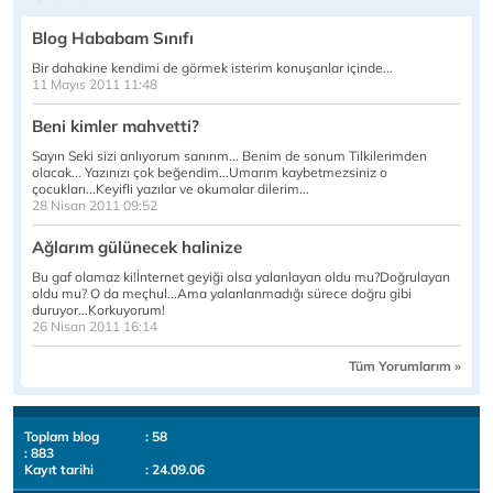
Blog Hababam Sınıfı
Bir dahakine kendimi de görmek isterim konuşanlar içinde...
11 Mayıs 2011 11:48
Beni kimler mahvetti?
Sayın Seki sizi anlıyorum sanırım... Benim de sonum Tilkilerimden
olacak... Yazınızı çok beğendim...Umarım kaybetmezsiniz o
çocukları...Keyifli yazılar ve okumalar dilerim...
28 Nisan 2011 09:52
Ağlarım gülünecek halinize
Bu gaf olamaz ki!İnternet geyiği olsa yalanlayan oldu mu?Doğrulayan
oldu mu? O da meçhul...Ama yalanlanmadığı sürece doğru gibi
duruyor...Korkuyorum!
26 Nisan 2011 16:14
Tüm Yorumlarım »
Toplam blog
: 58
: 883
Kayıt tarihi
: 24.09.06