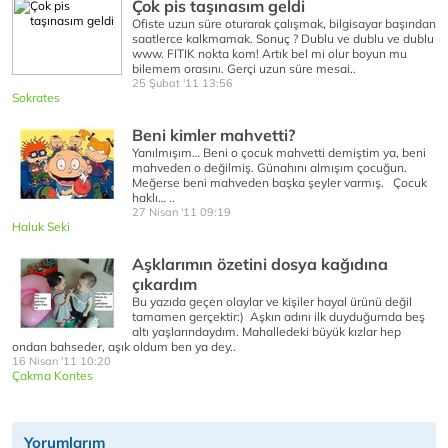
Çok pis taşınasım geldi
Ofiste uzun süre oturarak çalışmak, bilgisayar başından
saatlerce kalkmamak. Sonuç ? Dublu ve dublu ve dublu
www. FITIK nokta kom! Artık bel mi olur boyun mu
bilemem orasını. Gerçi uzun süre mesai..
25 Şubat '11 13:56
Sokrates
Beni kimler mahvetti?
Yanılmışım… Beni o çocuk mahvetti demiştim ya, beni
mahveden o değilmiş. Günahını almışım çocuğun.
Meğerse beni mahveden başka şeyler varmış. Çocuk
haklı… ..
27 Nisan '11 09:19
Haluk Seki
Aşklarımın özetini dosya kağıdına
çıkardım
Bu yazıda geçen olaylar ve kişiler hayal ürünü değil
tamamen gerçektir:) Aşkın adını ilk duyduğumda beş
altı yaşlarındaydım. Mahalledeki büyük kızlar hep
ondan bahseder, aşık oldum ben ya dey..
16 Nisan '11 10:20
Çakma Kontes
Yorumlarım