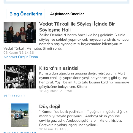
Blog Önerilerim
Arşivimden Öneriler
Vedat Türkali ile Söyleşi İçinde Bir
Söyleşme Hali
Zeliha Demirel :Hocam öncelikle hoş geldiniz. Sizinle
söyleşi ve sohbet yapmak çok heyecanlandırdı, konuya
nereden başlayacağımızı heyecandan bilemiyorum.
Vedat Türkali :Merhaba. Şimdi sohb..
08 Kasım '13 14:36
Mehmet Özgür Ersan
Kitara'nın esintisi
Kumsaldan ağaçların arasına doğru yürüyorum. Mart
ayının canlılığı yaprakların yeşiline yansımış gibi ışıl ışıl
her taraf. Yaşlı belimi tuta tuta başımı kaldırıp masmavi
gökyüzüne bakıyorum. Kitara..
18 Ağustos '12 11:58
semrin sahin
Düş değil
“ Kameni’de balık yediniz mi! “ çağrısının gösterdiği ok
madeni yüzeyde parlıyordu. Arabayı okun yönüne
çevirip gazladık. Arabada şoförle birlikte altı kişiyiz.
Borçka’nın yokuş aşağı inen yolları..
30 Nisan '13 14:35