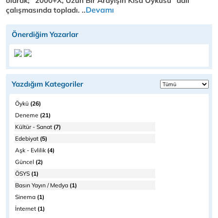
olarak; “2000+X, Uzun Bir Arayışın Kısa Öyküsü” adlı
Devamı
çalışmasında topladı. ..
Önerdiğim Yazarlar
Yazdığım Kategoriler
Öykü
(26)
Deneme
(21)
Kültür - Sanat
(7)
Edebiyat
(5)
Aşk - Evlilik
(4)
Güncel
(2)
ÖSYS
(1)
Basın Yayın / Medya
(1)
Sinema
(1)
İnternet
(1)