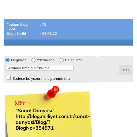
Toplam blog
: 72
: 274
Kayıt tarihi
: 08.01.12
Bloglarda
Yazarlarda
Galerilerde
Sadece bu yazarın bloglarında ara
"Sanat Dünyası"
http://blog.milliyet.com.tr/sanat-
dunyasi/Blog/?
BlogNo=354971