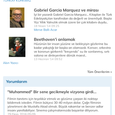
TURKAY KORKMAZ
Gabriel Garcia Marquez ve mirası
İyi bir yazardı Gabriel Garcia Marquez… Kitapları ile Türk
Edebiyatçıları tarafından da değerli ve önemliydi. Başta
Yüz Yıllık Yalnızlık olmak üzere bir çok kitabını duydu..
18 Nisan '14 09:25
Merve Ballı Acar
Beethoven'i anlamak
Hüzünün bir insan yüzüne ve bekleyişin gözlerine bu
kadar yakıştığı bir başka an olamazdı. Konser, orkestra
ve koronun görkemli "kreşendo” su ile sonlanmış, sırtı
salona ve dinleyenlere dönük maest..
13 Haziran '14 09:52
Akın Yazıcı
Tüm Önerilerim »
Yorumlarım
"Muhammed" Bir sene gecikmeyle vizyona girdi...
Filmin tanıtımı için teşekkür etmek ve gözüme çarpan iki noktayı
bildirmek istedim. Filmin bütçesi 30-40 milyon dolar, Çağrı filminin
yönetmeni de Mustafa Akad olmalı. Büyük rakamlar ve benzer adlar
insanı yanıltabiliyor. Sinema çalışmalarınızda başarılar diliyorum.
29 Ekim 2016 05:09