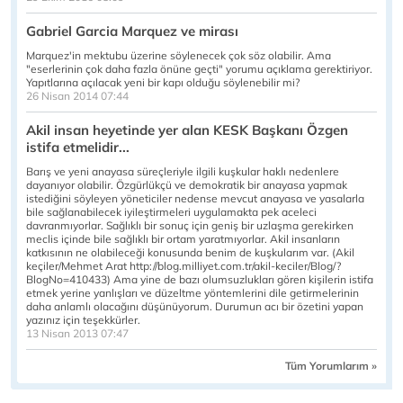
Gabriel Garcia Marquez ve mirası
Marquez'in mektubu üzerine söylenecek çok söz olabilir. Ama
"eserlerinin çok daha fazla önüne geçti" yorumu açıklama gerektiriyor.
Yapıtlarına açılacak yeni bir kapı olduğu söylenebilir mi?
26 Nisan 2014 07:44
Akil insan heyetinde yer alan KESK Başkanı Özgen
istifa etmelidir...
Barış ve yeni anayasa süreçleriyle ilgili kuşkular haklı nedenlere
dayanıyor olabilir. Özgürlükçü ve demokratik bir anayasa yapmak
istediğini söyleyen yöneticiler nedense mevcut anayasa ve yasalarla
bile sağlanabilecek iyileştirmeleri uygulamakta pek aceleci
davranmıyorlar. Sağlıklı bir sonuç için geniş bir uzlaşma gerekirken
meclis içinde bile sağlıklı bir ortam yaratmıyorlar. Akil insanların
katkısının ne olabileceği konusunda benim de kuşkularım var. (Akil
keçiler/Mehmet Arat http://blog.milliyet.com.tr/akil-keciler/Blog/?
BlogNo=410433) Ama yine de bazı olumsuzlukları gören kişilerin istifa
etmek yerine yanlışları ve düzeltme yöntemlerini dile getirmelerinin
daha anlamlı olacağını düşünüyorum. Durumun acı bir özetini yapan
yazınız için teşekkürler.
13 Nisan 2013 07:47
Tüm Yorumlarım »