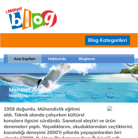
Blog Kategorileri
Ana Sayfam
Hakkımda
Bloglarım
Mehmet Arat
http://blog.milliyet.com.tr/2000x
1958 doğumlu. Mühendislik eğitimi
aldı. Teknik alanda çalışırken kültürel
konulara ilgisini sürdürdü. Sanatsal eleştiri ve ürün
denemeleri yaptı. Yaşadıklarını, okuduklarından seçtiklerini,
kazandığı deneyimi 2000'li yıllarda yaşayanlardan biri