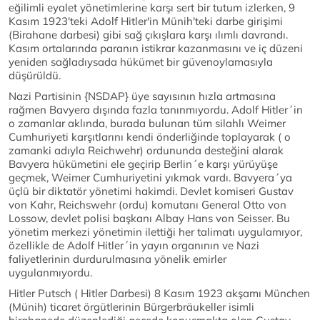
eğilimli eyalet yönetimlerine karşı sert bir tutum izlerken, 9
Kasım 1923'teki Adolf Hitler'in Münih'teki darbe girişimi
(Birahane darbesi) gibi sağ çıkışlara karşı ılımlı davrandı.
Kasım ortalarında paranın istikrar kazanmasını ve iç düzeni
yeniden sağladıysada hükümet bir güvenoylamasıyla
düşürüldü.
Nazi Partisinin {NSDAP} üye sayısının hızla artmasına
rağmen Bavyera dışında fazla tanınmıyordu. Adolf Hitler´in
o zamanlar aklında, burada bulunan tüm silahlı Weimer
Cumhuriyeti karşıtlarını kendi önderliğinde toplayarak ( o
zamanki adıyla Reichwehr) ordununda desteğini alarak
Bavyera hükümetini ele geçirip Berlin´e karşı yürüyüşe
geçmek, Weimer Cumhuriyetini yıkmak vardı. Bavyera´ya
üçlü bir diktatör yönetimi hakimdi. Devlet komiseri Gustav
von Kahr, Reichswehr (ordu) komutanı General Otto von
Lossow, devlet polisi başkanı Albay Hans von Seisser. Bu
yönetim merkezi yönetimin ilettiği her talimatı uygulamıyor,
özellikle de Adolf Hitler´in yayın organının ve Nazi
faliyetlerinin durdurulmasına yönelik emirler
uygulanmıyordu.
Hitler Putsch ( Hitler Darbesi) 8 Kasım 1923 akşamı München
(Münih) ticaret örgütlerinin Bürgerbräukeller isimli