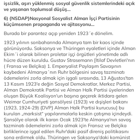
işsizlik, aşırı yüklenmiş sosyal güvenlik sistemlerindeki açık
ve yaşanan toplumsal düşüş…
6) {NSDAP}Nasyonal Sosyalist Alman İşçi Partisinin
küçümsenen propaganda ve ajitasyonu…
Burada bir parantez açıp yeniden 1923´e dönelim.
1923 yılının sonbaharında Almanya tam bir kaos içinde
görünüyordu. Saksonya ve Thüringen eyaletleri içinde Alman
Ekim´i olarak bilinen proletar işçi örgütleri yönetimde adlı
hücre düzen kuruldu. Gustav Strasemann [İtilaf Devletleri'nın
( Fransa ve Belçika) 1. Emperyalist Paylaşım Savaşının
kaybedeni Almanya´nın Ruhr bölgesini savaş tazminatı
ödemelerini zorla almak için işgali sırasında, 13 Ağustos'tan
13 Kasım 1923'e değin Sosyal Demokratlar, Merkez Partisi,
Alman Demokratik Partisi ve Alman Halk Partisi üyelerinden
oluşan Büyük Koalisyon'un başına geçerek iktidara gelen
Weimar Cumhuriyeti şansölyesi (1923) ve dışişleri bakanı
(1923, 1924-29) {DVP} Alman Halk Partisi kurucusu] bu
kurulan „marksist“ yapılanmalarla keskin çatışma içindeydi.
Şansölye olarak ilk kararı Ocak 1923'te Almanya'nın savaş
tazminatı ödemelerini zorla almak için Fransız ve Belçika
birliklerince işgal edilen Ruhr'daki pasif direniş politikasını
sona erdirmek oldu. Thüringen ve Saksonya'daki komünist