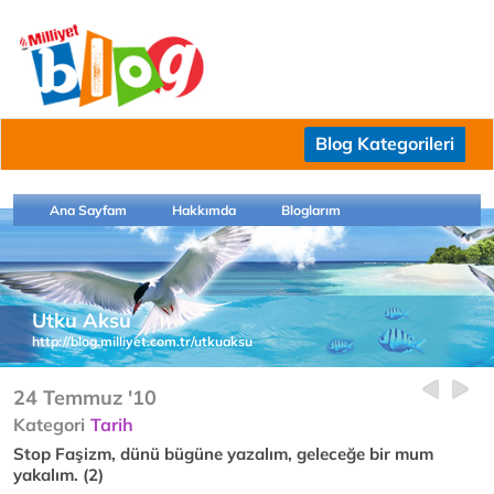
Blog Kategorileri
Ana Sayfam
Hakkımda
Bloglarım
Utku Aksu
http://blog.milliyet.com.tr/utkuaksu
24 Temmuz '10
Kategori
Tarih
Stop Faşizm, dünü bügüne yazalım, geleceğe bir mum
yakalım. (2)