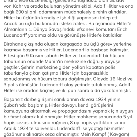
birahanede düzenlediği gecede konuşmakta olan Gustav
von Kahr ve orada bulunan yönetim ekibi, Adolf Hitler ve ona
bağlı 600 silahlı adamınının müdahalesiyle rehin alındılar.
Hitler bu üçlünün kendiyle işbirliği yapmasını talep etti.
Ancak bu üçlü bu konuda isteksizdiler. . Bu aşamada Hitler'e
Almanların 1. Dünya Savaşı'ndaki efsanevi komutanı Erich
Ludendorff yardımcı oldu ve görünüşte Hitler'e katıldılar.
Birahane çıkışında oluşan kargaşada bu üçlü görev yerlerine
kaçmayı başarmış ve Hitler, Ludendorf'la başbaşa kalmıştır.
Ertesi gün 9 Kasım sabahı Hitler ve Ludendorff bir hücum
taburunun önünde Münih'in merkezine doğru yürüyüşe
geçtiler. Şehrin merkezine giden yolları kapatan polis
taburlarıyla çıkan çatışma Hitler için başarısızlıkla
sonuçlanmış ve hücum taburu dağılmıştır. Olayda 16 Nazi ve
3 polis ölmüştür. Ludendorff olay yerinde tutuklanmış, Adolf
Hitler ise oradan kaçmış ve iki gün sonra o da yakalanmıştır.
Başarısız darbe girişimi sanıklarının davası 1924 yılının
Şubat'ında başlamış, Hitler davayı, kendi görüşlerini
kamuoyuna aktarmak ve propagandasını yapmak için uygun
bir fırsat olarak kullanmıştır. Hitler mahkeme sonucunda 5 yıl
hapis cezası almasına rağmen, 8 ay hapis yattıktan sonra
Aralık 1924'te salıverildi. Ludendorff ise yaptığı hizmetler
gözönüne alınarak ceza almamıştır. Mein Kampf ( Kavgam)