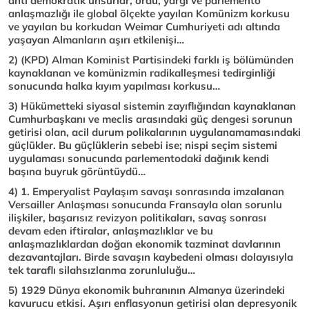
anti demokratik unsurlar, ordu, yargı ve parlemento
anlaşmazlığı ile global ölçekte yayılan Komünizm korkusu
ve yayılan bu korkudan Weimar Cumhuriyeti adı altında
yaşayan Almanların aşırı etkilenişi…
2) (KPD) Alman Kominist Partisindeki farklı iş bölümünden
kaynaklanan ve komünizmin radikalleşmesi tedirginliği
sonucunda halka kıyım yapılması korkusu…
3) Hükümetteki siyasal sistemin zayıflığından kaynaklanan
Cumhurbaşkanı ve meclis arasındaki güç dengesi sorunun
getirisi olan, acil durum polikalarının uygulanamamasındaki
gü
ç
lükler. Bu gü
ç
lüklerin sebebi ise; nispi seçim sistemi
uygulaması sonucunda parlementodaki dağınık kendi
başına buyruk görüntüydü…
4) 1. Emperyalist Paylaşım savaşı sonrasında imzalanan
Versailler Anlaşması sonucunda Fransayla olan sorunlu
ilişkiler, başarısız revizyon politikaları, savaş sonrası
devam eden iftiralar, anlaşmazlıklar ve bu
anlaşmazlıklardan doğan ekonomik tazminat davlarının
dezavantajları. Birde savaşın kaybedeni olması dolayısıyla
tek taraflı silahsızlanma zorunluluğu…
5) 1929 Dünya ekonomik buhranının Almanya üzerindeki
kavurucu etkisi. Aşırı enflasyonun getirisi olan depresyonik