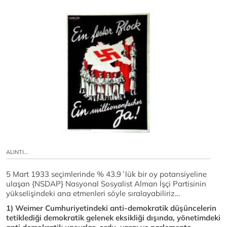
ALINTI...
5 Mart 1933 seçimlerinde % 43.9´lük bir oy potansiyeline
ulaşan {NSDAP} Nasyonal Sosyalist Alman İşçi Partisinin
yükselişindeki ana etmenleri söyle sıralayabiliriz…
1) Weimer Cumhuriyetindeki anti-demokratik düşüncelerin
tetiklediği demokratik gelenek eksikliği dışında, yönetimdeki