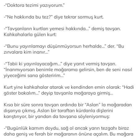
-“Doktora tezimi yazıyorum.”
-“Ne hakkında bu tez?” diye tekrar sormuş kurt.
-“Tavşanların kurtları yemesi hakkında…” demiş tavşan.
Kahkahalarla gülen kurt:
-“Bunu yayınlamayı düşünmüyorsun herhalde…” der. “Bu
zırvalara kim inanır…”
-“Tabii ki yayınlayacağım…” diye yanıt vermiş tavşan.
“İnanmıyorsan benimle mağarama gelirsin, ben de seni nasıl
yiyeceğimi sana gösteririm…”
Kurt yine kahkahalar atarak ve kendinden emin olarak: “Hadi
göster bakalım…” deyip tavşanla mağaraya girmiş…
Kısa bir süre sonra tavşan ardında bir “Aslan” la mağaradan
dışarıya çıkmış. Aslan bir taraftan kürdanla dişlerini
karıştırıyor, bir yandan da tavşana söyleniyormuş:
-“Bugünlük karnım doydu, sağ ol ancak yarın tezgahı biraz
daha geniş ve ferah bir mağaranın önüne açalım. Bu mağara