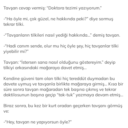
Tavşan cevap vermiş: “Doktora tezimi yazıyorum.”
-“Ha öyle mi, çok güzel, ne hakkında peki?” diye sormuş
tekrar tilki.
-“Tavşanların tilkileri nasıl yediği hakkında…” demiş tavşan.
-“Hadi canım sende, olur mu hiç öyle şey, hiç tavşanlar tilki
yiyebilir mi?”
Tavşan: “İstersen sana nasıl olduğunu göstereyim.” deyip
tilkiyi arkasındaki mağaraya davet etmiş…
Kendine güveni tam olan tilki hiç tereddüt duymadan bu
davete uymuş ve tavşanla birlikte mağaraya girmiş… Kısa bir
süre sonra tavşan mağaradan tek başına çıkmış ve tekrar
daktilosunun başına geçip “tak-tuk” yazmaya devam etmiş…
Biraz sonra, bu kez bir kurt oradan geçerken tavşanı görmüş
ve:
-“Hey, tavşan ne yapıyorsun öyle?”