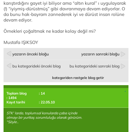
karıştırdığını gayet iyi biliyor ama “altın kural” ı uygulayarak
(!) “iyiymiş-dürüstmüş” gibi davranmaya devam ediyorlar. O
da bunu hak-bayram zannederek iyi ve dürüst insan rolüne
devam ediyor.
Örnekleri çoğaltmak ne kadar kolay değil mi?
Mustafa IŞIKSOY
yazarın önceki bloğu
yazarın sonraki bloğu
bu kategorideki önceki blog
bu kategorideki sonraki blog
kategoriden rastgele blog getir
Toplam blog
: 14
: 1494
Kayıt tarihi
: 22.05.10
STK' larda, toplumsal konularda çaba içinde
olmayı bir yurttaş sorumluluğu olarak görürüm.
"Söyle..