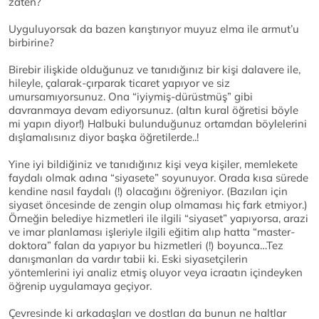
zaten?
Uyguluyorsak da bazen karıştırıyor muyuz elma ile armut’u
birbirine?
Birebir ilişkide olduğunuz ve tanıdığınız bir kişi dalavere ile,
hileyle, çalarak-çırparak ticaret yapıyor ve siz
umursamıyorsunuz. Ona “iyiymiş-dürüstmüş” gibi
davranmaya devam ediyorsunuz. (altın kural öğretisi böyle
mi yapın diyor!) Halbuki bulunduğunuz ortamdan böylelerini
dışlamalısınız diyor başka öğretilerde..!
Yine iyi bildiğiniz ve tanıdığınız kişi veya kişiler, memlekete
faydalı olmak adına “siyasete” soyunuyor. Orada kısa sürede
kendine nasıl faydalı (!) olacağını öğreniyor. (Bazıları için
siyaset öncesinde de zengin olup olmaması hiç fark etmiyor.)
Örneğin belediye hizmetleri ile ilgili “siyaset” yapıyorsa, arazi
ve imar planlaması işleriyle ilgili eğitim alıp hatta “master-
doktora” falan da yapıyor bu hizmetleri (!) boyunca…Tez
danışmanları da vardır tabii ki. Eski siyasetçilerin
yöntemlerini iyi analiz etmiş oluyor veya icraatın içindeyken
öğrenip uygulamaya geçiyor.
Çevresinde ki arkadaşları ve dostları da bunun ne haltlar