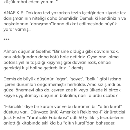
küçük rahat edemiyorum…”
ANAFİKİR: Doktora tezi yazarken tezin içeriğinden ziyade tez
danışmanının niteliği daha önemlidir. Demek ki kendinizin ve
başkalarının “danışman”larına dikkat edilmesinde büyük
yarar varmış…
***
Alman düşünür Goethe: “Birisine olduğu gibi davranırsak,
onu olduğundan daha kötü hale getiririz. Oysa ona, olma
potansiyelini taşıdığı kişiymiş gibi davranırsak, olması
gerektiği kişi haline getirebiliriz…” demiş.
Demiş de büyük düşünür, “eğer”, “şayet”, “belki” gibi istisna
içeren durumları öngörmemiştir herhalde. Ama siz şimdi bu
güzel önermeyi alıp da, çevrenizde ki veya ülkede ki birçok
kişiye uygulamayı düşünün bakalım, nasıl olurdu acaba?
“Fikircilik” diye bir kuram var ve bu kuramın bir “altın kural”
düsturu var… Dünyaca ünlü Amerikalı Reklamcı-Fikir üreticisi
Jack Foster “Yaratıcılık Fabrikası” adlı 50 yıllık iş tecrübelerini
anlattığı kitabında sıklıkla bu “altın kural”dan bahseder.