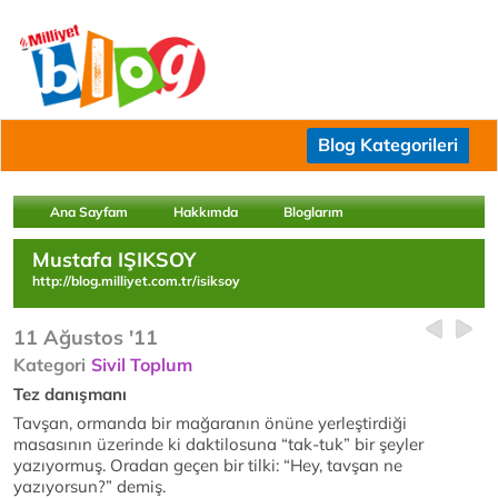
Blog Kategorileri
Ana Sayfam
Hakkımda
Bloglarım
Mustafa IŞIKSOY
http://blog.milliyet.com.tr/isiksoy
11 Ağustos '11
Kategori
Sivil Toplum
Tez danışmanı
Tavşan, ormanda bir mağaranın önüne yerleştirdiği
masasının üzerinde ki daktilosuna “tak-tuk” bir şeyler
yazıyormuş. Oradan geçen bir tilki: “Hey, tavşan ne
yazıyorsun?” demiş.