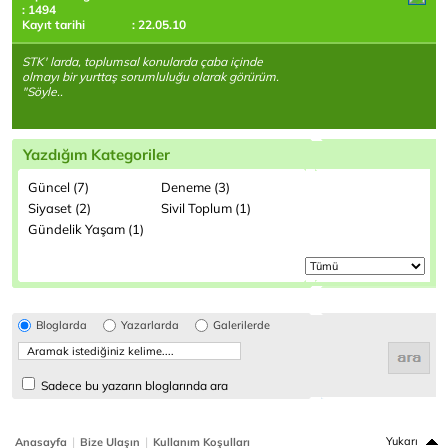
: 1494
Kayıt tarihi
: 22.05.10
STK' larda, toplumsal konularda çaba içinde
olmayı bir yurttaş sorumluluğu olarak görürüm.
"Söyle..
Yazdığım Kategoriler
Güncel (7)
Deneme (3)
Siyaset (2)
Sivil Toplum (1)
Gündelik Yaşam (1)
Bloglarda
Yazarlarda
Galerilerde
Sadece bu yazarın bloglarında ara
|
|
Yukarı
Anasayfa
Bize Ulaşın
Kullanım Koşulları