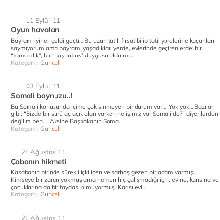
11 Eylül '11
Oyun havaları
Bayram -yine- geldi geçti… Bu uzun tatili fırsat bilip tatil yörelerine kaçanları
saymıyorum ama bayramı yaşadıkları yerde, evlerinde geçirenlerde; bir
“tamamlık”, bir “hoşnutluk” duygusu oldu mu..
Kategori :
Güncel
03 Eylül '11
Somali boynuzu..!
Bu Somali konusunda içime çok sinmeyen bir durum var… Yok yok… Bazıları
gibi; “Bizde bir sürü aç açık olan varken ne işimiz var Somali’de?” diyenlerden
değilim ben… Aksine Başbakanın Soma..
Kategori :
Güncel
28 Ağustos '11
Çobanın hikmeti
Kasabanın birinde sürekli içki içen ve sarhoş gezen bir adam varmış…
Kimseye bir zararı yokmuş ama hemen hiç çalışmadığı için, evine, karısına ve
çocuklarına da bir faydası olmuyormuş. Karısı evl..
Kategori :
Güncel
20 Ağustos '11