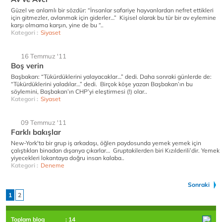
Güzel ve anlamlı bir sözdür: “İnsanlar safariye hayvanlardan nefret ettikleri
için gitmezler, avlanmak için giderler…” Kişisel olarak bu tür bir av eylemine
karşı olmama karşın, yine de bu “..
Kategori :
Siyaset
16 Temmuz '11
Boş verin
Başbakan: “Tükürdüklerini yalayacaklar…” dedi. Daha sonraki günlerde de:
“Tükürdüklerini yaladılar…” dedi. Birçok köşe yazarı Başbakan’ın bu
söylemini, Başbakan’ın CHP’yi eleştirmesi (!) olar..
Kategori :
Siyaset
09 Temmuz '11
Farklı bakışlar
New-York'ta bir grup iş arkadaşı, öğlen paydosunda yemek yemek için
çalıştıkları binadan dışarıya çıkarlar… Gruptakilerden biri Kızılderili’dir. Yemek
yiyecekleri lokantaya doğru insan kalaba..
Kategori :
Deneme
Sonraki
1
2
Toplam blog
: 14