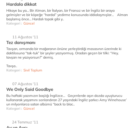
Hardala dikkat
Hikaye bu ya… Bir Alman, bir İtalyan, bir Fransız ve bir İngiliz bir araya
gelmişler ve bir köpeğe “hardal” yedirme konusunda iddialaşmışlar… Alman
başlamış önce… Hardalı topak gibi y..
Kategori :
Güncel
11 Ağustos '11
Tez danışmanı
Tavşan, ormanda bir mağaranın önüne yerleştirdiği masasının üzerinde ki
daktilosuna “tak-tuk” bir şeyler yazıyormuş. Oradan geçen bir tilki: “Hey,
tavşan ne yazıyorsun?” demiş.
Tavşa..
Kategori :
Sivil Toplum
07 Ağustos '11
We Only Said Goodbye
Bu haftaki yazımızın başlığı İngilizce… Geçenlerde aşırı dozda uyuşturucu
kullanarak yaşamını sonlandıran 27 yaşındaki İngiliz şarkıcı Amy Winehouse’
un milyonlarca satan albümü “back to blac..
Kategori :
Güncel
24 Temmuz '11
Av ve Avcı