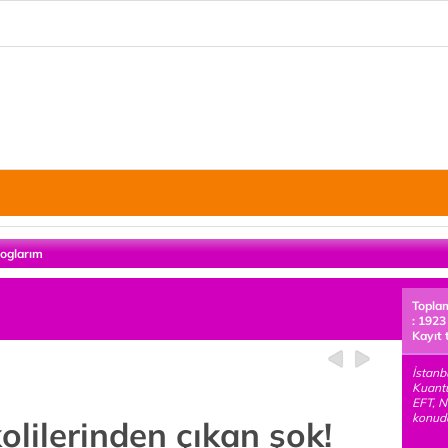
loglarım
Topla
: 1923
Kayıt 
İstanb
Kuant
EFT, N
konuda
lilerinden çıkan şok!