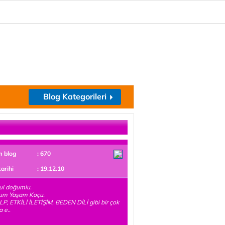
Blog Kategorileri
m blog
: 670
tarihi
: 19.12.10
ul doğumlu.
um Yaşam Koçu.
LP, ETKİLİ İLETİŞİM, BEDEN DİLİ gibi bir çok
 e..