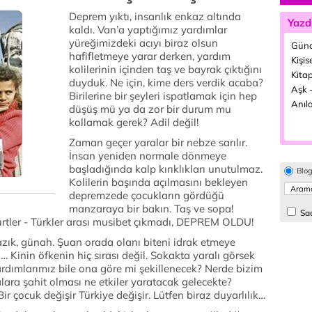
Deprem yıktı, insanlık enkaz altında
Yazd
kaldı. Van’a yaptığımız yardımlar
yüreğimizdeki acıyı biraz olsun
Günd
hafifletmeye yarar derken, yardım
Kişis
kolilerinin içinden taş ve bayrak çıktığını
Kitap
duyduk. Ne için, kime ders verdik acaba?
Aşk -
Birilerine bir şeyleri ispatlamak için hep
Anıla
düşüş mü ya da zor bir durum mu
kollamak gerek? Adil değil!
Zaman geçer yaralar bir nebze sarılır.
İnsan yeniden normale dönmeye
başladığında kalp kırıklıkları unutulmaz.
Blo
Kolilerin başında açılmasını bekleyen
depremzede çocukların gördüğü
manzaraya bir bakın. Taş ve sopa!
Sad
Kürtler - Türkler arası musibet çıkmadı, DEPREM OLDU!
yazık, günah. Şuan orada olanı biteni idrak etmeye
… Kinin öfkenin hiç sırası değil. Sokakta yaralı görsek
ardımlarımız bile ona göre mi şekillenecek? Nerde bizim
ara şahit olması ne etkiler yaratacak gelecekte?
Bir çocuk değişir Türkiye değişir. Lütfen biraz duyarlılık…