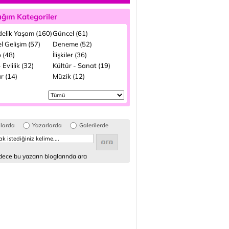
ığım Kategoriler
elik Yaşam (160)
Güncel (61)
el Gelişim (57)
Deneme (52)
 (48)
İlişkiler (36)
 Evlilik (32)
Kültür - Sanat (19)
r (14)
Müzik (12)
glarda
Yazarlarda
Galerilerde
ece bu yazarın bloglarında ara