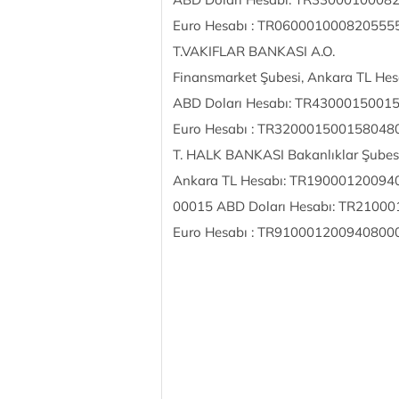
Euro Hesabı : TR06000100082055
T.VAKIFLAR BANKASI A.O.
Finansmarket Şubesi, Ankara TL 
ABD Doları Hesabı: TR430001500
Euro Hesabı : TR32000150015804
T. HALK BANKASI Bakanlıklar Şubesi
Ankara TL Hesabı: TR1900012009
00015 ABD Doları Hesabı: TR210
Euro Hesabı : TR91000120094080