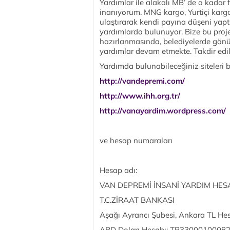
Yardımlar ile alakalı MB’ de o kadar f
inanıyorum. MNG kargo, Yurtiçi kargo,
ulaştırarak kendi payına düşeni yaptı. 
yardımlarda bulunuyor. Bize bu projel
hazırlanmasında, belediyelerde gönüll
yardımlar devam etmekte. Takdir ediles
Yardımda bulunabileceğiniz siteleri b
http://vandepremi.com/
http://www.ihh.org.tr/
http://vanayardim.wordpress.com/
ve hesap numaraları
Hesap adı:
VAN DEPREMİ İNSANİ YARDIM HES
T.C.ZİRAAT BANKASI
Aşağı Ayrancı Şubesi, Ankara TL 
ABD Doları Hesabı: TR330001000