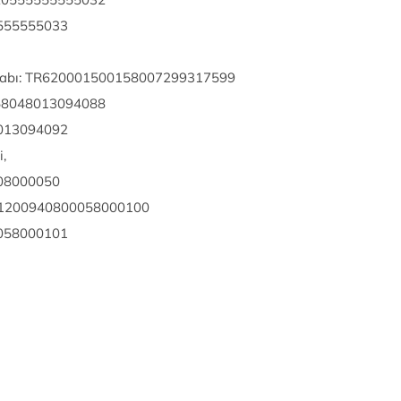
5555555033
Hesabı: TR620001500158007299317599
158048013094088
8013094092
,
408000050
001200940800058000100
0058000101