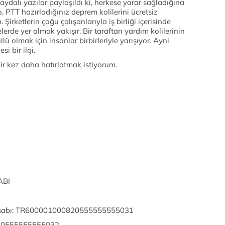
aydalı yazılar paylaşıldı ki, herkese yarar sağladığına
 PTT hazırladığınız deprem kolilerini ücretsiz
Şirketlerin çoğu çalışanlarıyla iş birliği içerisinde
erde yer almak yakışır. Bir taraftan yardım kolilerinin
ü olmak için insanlar birbirleriyle yarışıyor. Ayni
i bir ilgi.
ir kez daha hatırlatmak istiyorum.
ABI
Hesabı: TR600001000820555555555031
820555555555032