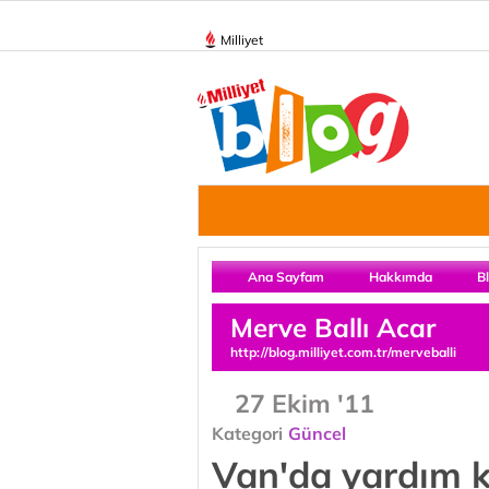
Milliyet
Ana Sayfam
Hakkımda
B
Merve Ballı Acar
http://blog.milliyet.com.tr/merveballi
27 Ekim '11
Kategori
Güncel
Van'da yardım ko