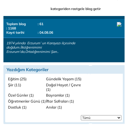
kategoriden rastgele blog getir
Toplam blog
: 61
: 1168
Kayıt tarihi
: 04.08.06
1974 yılında Erzurum’ un Karayazı ilçesinde
doğdum.İlköğrenimimi
Erzurum'da,Ortaöğrenimimi Şan..
Yazdığım Kategoriler
Eğitim (25)
Gündelik Yaşam (15)
Şiir (11)
Doğal Hayat / Çevre
(1)
Özel Günler (1)
Bayramlar (1)
Öğretmenler Günü (1)
İftar Sofraları (1)
Dostluk (1)
Anılar (1)