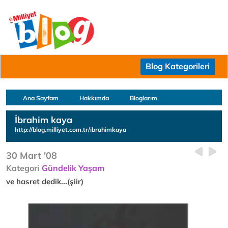
Blog Kategorileri
Ana Sayfam
Hakkımda
Bloglarım
İbrahim kaya
http://blog.milliyet.com.tr/ibrahimkaya
30 Mart '08
Kategori
Gündelik Yaşam
ve hasret dedik...(şiir)