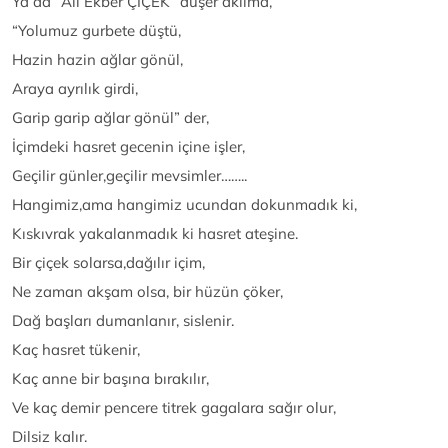
Ya da” Ali Ekber ÇİÇEK” düşer aklıma,
“Yolumuz gurbete düştü,
Hazin hazin ağlar gönül,
Araya ayrılık girdi,
Garip garip ağlar gönül” der,
İçimdeki hasret gecenin içine işler,
Geçilir günler,geçilir mevsimler……..
Hangimiz,ama hangimiz ucundan dokunmadık ki,
Kıskıvrak yakalanmadık ki hasret ateşine.
Bir çiçek solarsa,dağılır içim,
Ne zaman akşam olsa, bir hüzün çöker,
Dağ başları dumanlanır, sislenir.
Kaç hasret tükenir,
Kaç anne bir başına bırakılır,
Ve kaç demir pencere titrek gagalara sağır olur,
Dilsiz kalır.