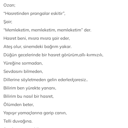
Ozan;
“Hasretinden prangalar eskitir”,
Şair;
“Memleketim, memleketim, memleketim” der.
Hasret beni, mısra mısra şair eder,
Ateş olur, sinemdeki bağrım yakar.
Düğün gecelerinde bir hasret görürüm,allı-kırmızılı,
Yüreğine sormadan,
Sevdasını bilmeden,
Dillerine söyletmeden gelin ederler/çaresiz..
Bilirim ben yürekte yananı,
Bilirim bu nasıl bir hasret,
Ölümden beter,
Yapışır yamaçlarına garip canın,
Telli duvağına.