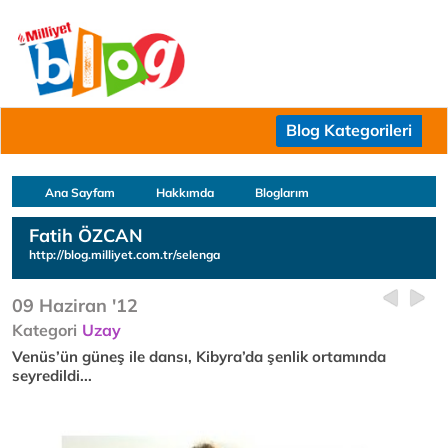
Blog Kategorileri
Ana Sayfam
Hakkımda
Bloglarım
Fatih ÖZCAN
http://blog.milliyet.com.tr/selenga
09 Haziran '12
Kategori
Uzay
Venüs’ün güneş ile dansı, Kibyra’da şenlik ortamında
seyredildi...