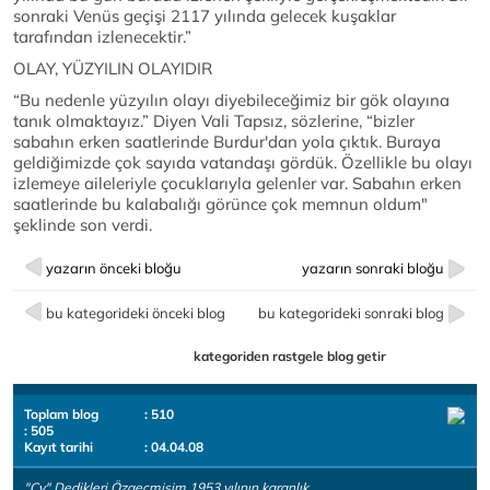
sonraki Venüs geçişi 2117 yılında gelecek kuşaklar
tarafından izlenecektir.”
OLAY, YÜZYILIN OLAYIDIR
“Bu nedenle yüzyılın olayı diyebileceğimiz bir gök olayına
tanık olmaktayız.” Diyen Vali Tapsız, sözlerine, “bizler
sabahın erken saatlerinde Burdur'dan yola çıktık. Buraya
geldiğimizde çok sayıda vatandaşı gördük. Özellikle bu olayı
izlemeye aileleriyle çocuklarıyla gelenler var. Sabahın erken
saatlerinde bu kalabalığı görünce çok memnun oldum"
şeklinde son verdi.
yazarın önceki bloğu
yazarın sonraki bloğu
bu kategorideki önceki blog
bu kategorideki sonraki blog
kategoriden rastgele blog getir
Toplam blog
: 510
: 505
Kayıt tarihi
: 04.04.08
"Cv" Dedikleri Özgeçmişim 1953 yılının karanlık