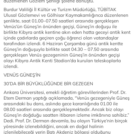
düzenlenen Gözlem Şenliği şölene dönüştü.
Burdur Valiliği İl Kültür ve Turizm Müdürlüğü, TÜBİTAK
Ulusal Gözlemevi ve Gölhisar Kaymakamlığınca düzenlenen
şenlikte, saat 01.00–07.50 saatleri arasında gerçekleşen
Venüs'ün Güneş’in önünden geçişi, Güneş’in doğuşu ile
birlikte Kibyra antik kentine akın eden hatta geceyi antik kent
içinde çadırlarda geçiren çoğu öğrenci olan vatandaşlar
tarafından izlendi. 6 Haziran Çarşamba günü antik kentte
Güneş’in doğuşuyla birlikte saat 04.30 – 07.50 arasında
gerçekleşen Venüs gezegeninin Güneş’in önünden geçişi
olayı Kibyra Antik Kenti Stadion’da kurulan teleskoplarla
izlendi.
VENÜS GÜNEŞ’İN
30’DA BİR BÜYÜKLÜĞÜNDE BİR GEZEGEN
Ankara Üniversitesi, emekli öğretim görevlilerinden Prof. Dr.
Etem Derman yaptığı açıklamada, “Venüs gezegeniyle Güneş
arasındaki bu dans, aslında gece karanlığında 01.00 ile
08.00 saatleri arasında gerçekleşmektedir. Ancak biz olayı
Güneş’in doğduğu saatten itibaren izleme imkânına sahibiz.”
Dedi. Prof. Dr. Derman devamla, bu olayın Türkiye’nin birçok
yöresinde izlenebildiğini, ancak en doğal halinin
izlenilebileceği yerin Batı Akdeniz bölgesi olduğunu