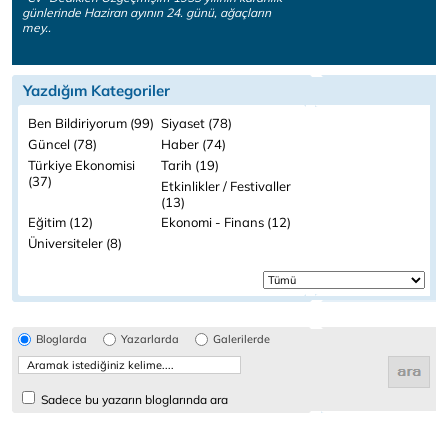
günlerinde Haziran ayının 24. günü, ağaçların
mey..
Yazdığım Kategoriler
Ben Bildiriyorum (99)
Siyaset (78)
Güncel (78)
Haber (74)
Türkiye Ekonomisi
Tarih (19)
(37)
Etkinlikler / Festivaller
(13)
Eğitim (12)
Ekonomi - Finans (12)
Üniversiteler (8)
Bloglarda
Yazarlarda
Galerilerde
Sadece bu yazarın bloglarında ara