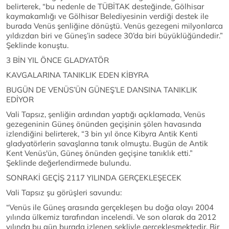
belirterek, “bu nedenle de TÜBİTAK desteğinde, Gölhisar
kaymakamlığı ve Gölhisar Belediyesinin verdiği destek ile
burada Venüs şenliğine dönüştü. Venüs gezegeni milyonlarca
yıldızdan biri ve Güneş’in sadece 30’da biri büyüklüğündedir.”
Şeklinde konuştu.
3 BİN YIL ÖNCE GLADYATÖR
KAVGALARINA TANIKLIK EDEN KİBYRA
BUGÜN DE VENÜS’ÜN GÜNEŞ’LE DANSINA TANIKLIK
EDİYOR
Vali Tapsız, şenliğin ardından yaptığı açıklamada, Venüs
gezegeninin Güneş önünden geçişinin şölen havasında
izlendiğini belirterek, “3 bin yıl önce Kibyra Antik Kenti
gladyatörlerin savaşlarına tanık olmuştu. Bugün de Antik
Kent Venüs'ün, Güneş önünden geçişine tanıklık etti.”
Şeklinde değerlendirmede bulundu.
SONRAKİ GEÇİŞ 2117 YILINDA GERÇEKLEŞECEK
Vali Tapsız şu görüşleri savundu:
“Venüs ile Güneş arasında gerçekleşen bu doğa olayı 2004
yılında ülkemiz tarafından incelendi. Ve son olarak da 2012
yılında bu gün burada izlenen şekliyle gerçekleşmektedir. Bir