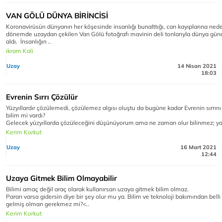
VAN GÖLÜ DÜNYA BİRİNCİSİ
Koronavirüsün dünyanın her köşesinde insanlığı bunalttığı, can kayıplarına ned
dönemde uzaydan çekilen Van Gölü fotoğrafı mavinin deli tonlarıyla dünya gü
aldı. İnsanlığın ..
ikram Kali
Uzay
14 Nisan 2021
18:03
Evrenin Sırrı Çözülür
Yüzyıllardır çözülemedi, çözülemez algısı oluştu da bugüne kadar Evrenin sırrın
bilim mi vardı?
Gelecek yüzyıllarda çözüleceğini düşünüyorum ama ne zaman olur bilinmez; yal
Kerim Korkut
Uzay
16 Mart 2021
12:44
Uzaya Gitmek Bilim Olmayabilir
Bilimi amaç değil araç olarak kullanırsan uzaya gitmek bilim olmaz.
Paran varsa gidersin diye bir şey olur mu ya. Bilim ve teknoloji bakımından belli
gelmiş olman gerekmez mi?<..
Kerim Korkut