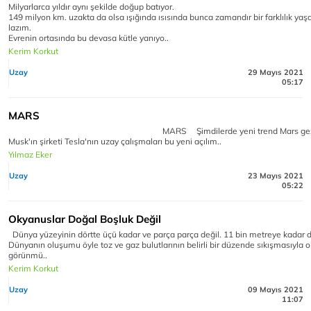
Milyarlarca yıldır aynı şekilde doğup batıyor.
149 milyon km. uzakta da olsa ışığında ısısında bunca zamandır bir farklılık ya
lazım.
Evrenin ortasında bu devasa kütle yanıyo..
Kerim Korkut
Uzay
29 Mayıs 2021
05:17
MARS
MARS Şimdilerde yeni trend Mars gezegen
Musk'ın şirketi Tesla'nın uzay çalışmaları bu yeni açılım..
Yılmaz Eker
Uzay
23 Mayıs 2021
05:22
Okyanuslar Doğal Boşluk Değil
Dünya yüzeyinin dörtte üçü kadar ve parça parça değil. 11 bin metreye kadar de
Dünyanın oluşumu öyle toz ve gaz bulutlarının belirli bir düzende sıkışmasıyla o
görünmü..
Kerim Korkut
Uzay
09 Mayıs 2021
11:07