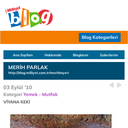
Blog Kategorileri
Ana Sayfam
Hakkımda
Bloglarım
Galerilerim
MERİH PARLAK
http://blog.milliyet.com.tr/merihinyeri
03 Eylül '10
Kategori
Yemek - Mutfak
VİYANA KEKİ