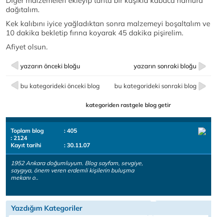
Diğer malzemeleri ekleyip tahta bir kaşıkla kabaca hamura
dağıtalım.
Kek kalıbını iyice yağladıktan sonra malzemeyi boşaltalım ve
10 dakika bekletip fırına koyarak 45 dakika pişirelim.
Afiyet olsun.
yazarın önceki bloğu
yazarın sonraki bloğu
bu kategorideki önceki blog
bu kategorideki sonraki blog
kategoriden rastgele blog getir
Toplam blog
: 405
: 2124
Kayıt tarihi
: 30.11.07
1952 Ankara doğumluyum. Blog sayfam, sevgiye,
saygıya, önem veren erdemli kişilerin buluşma
mekanı o..
Yazdığım Kategoriler