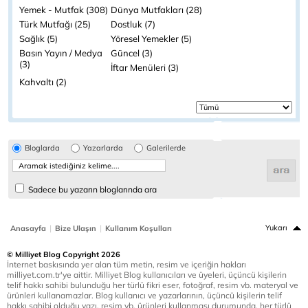
Yemek - Mutfak (308)
Dünya Mutfakları (28)
Türk Mutfağı (25)
Dostluk (7)
Sağlık (5)
Yöresel Yemekler (5)
Basın Yayın / Medya
Güncel (3)
(3)
İftar Menüleri (3)
Kahvaltı (2)
Bloglarda
Yazarlarda
Galerilerde
Sadece bu yazarın bloglarında ara
|
|
Yukarı
Anasayfa
Bize Ulaşın
Kullanım Koşulları
© Milliyet Blog Copyright 2026
İnternet baskısında yer alan tüm metin, resim ve içeriğin hakları
milliyet.com.tr'ye aittir. Milliyet Blog kullanıcıları ve üyeleri, üçüncü kişilerin
telif hakkı sahibi bulunduğu her türlü fikri eser, fotoğraf, resim vb. materyal ve
ürünleri kullanamazlar. Blog kullanıcı ve yazarlarının, üçüncü kişilerin telif
hakkı sahibi olduğu yazı, resim vb. ürünleri kullanması durumunda, her türlü