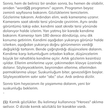
Sonra, hem de belirsiz bir andan sonra, bu hemen de olabilir,
aniden “word
(2)
programını” açarım. Programın beyaz
zeminli sayfasına bakarım. Gözlüklerimi temizlerim.
Gözlerime takarım. Ardından elim, web kamerama uzanır.
Kameramı saat akrebi tersi yönünde çeviririm. Aynı anda
görüntümü takip eder, kendimi saat akrebi tersi yönünde
dolanıyor halde izlerim. Yan yatmış bir karede kendime
bakarım. Kamerayı tam 180 derece döndürüp, onu dik
konuma getiririm. Kendimi aşağıdan yukarıya görünür halde
izlerken, aşağıdan yukarıya doğru görünmenin verdiği
değişikliği tartarım. Bende çağrıştırdığı düşüncelere dalarım.
Kendime karşı ketumluğum ortadan kalkar, düşüncelerim
büyük bir rahatlıkla kendime açılır. Artık gözlerim kesintisiz
ışıldar. Ellerim emirlerime uyar, çekinmeden klavye üzerinde
dolanır. Söyleyeceklerim, beynimden ellerime, ellerimden
parmaklarıma ulaşır. Suskunluğum biter, gevezeliğim başlar.
Söyleyeceklerim satır satır “abc” olur. Ardı ardına dizilir.
Sonra tüm heyecanım ile yaşamıma dalarım, yeni bir
suskunluğu beklerim.
-
(1):
Kemik gözlükler. Bu kelimeyi kullanınca "Heroes" aklıma
geliyor. O dizide kemik gözlüklü bir karakter vardı.