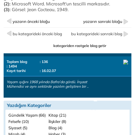
(2):
Microsoft Word. Microsoft'un tescilli markasıdır.
(3):
Görsel: Jean Cocteau, 1949.
yazarın önceki bloğu
yazarın sonraki bloğu
bu kategorideki önceki blog
bu kategorideki sonraki blog
kategoriden rastgele blog getir
Toplam blog
: 136
: 1494
Kayıt tarihi
: 16.02.07
Yaşam ışığını 1968 yılında Bafra’da gördü. İnşaat
Mühendisi ve aynı sektörde yazılım geliştiren bir ..
Yazdığım Kategoriler
Gündelik Yaşam (66)
Kitap (21)
Felsefe (10)
İlişkiler (8)
Siyaset (5)
Blog (4)
Mizah (4)
Haber (3)