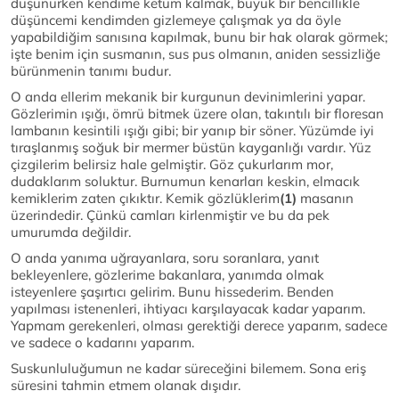
düşünürken kendime ketum kalmak, büyük bir bencillikle
düşüncemi kendimden gizlemeye çalışmak ya da öyle
yapabildiğim sanısına kapılmak, bunu bir hak olarak görmek;
işte benim için susmanın, sus pus olmanın, aniden sessizliğe
bürünmenin tanımı budur.
O anda ellerim mekanik bir kurgunun devinimlerini yapar.
Gözlerimin ışığı, ömrü bitmek üzere olan, takıntılı bir floresan
lambanın kesintili ışığı gibi; bir yanıp bir söner. Yüzümde iyi
tıraşlanmış soğuk bir mermer büstün kayganlığı vardır. Yüz
çizgilerim belirsiz hale gelmiştir. Göz çukurlarım mor,
dudaklarım soluktur. Burnumun kenarları keskin, elmacık
kemiklerim zaten çıkıktır. Kemik gözlüklerim
(1)
masanın
üzerindedir. Çünkü camları kirlenmiştir ve bu da pek
umurumda değildir.
O anda yanıma uğrayanlara, soru soranlara, yanıt
bekleyenlere, gözlerime bakanlara, yanımda olmak
isteyenlere şaşırtıcı gelirim. Bunu hissederim. Benden
yapılması istenenleri, ihtiyacı karşılayacak kadar yaparım.
Yapmam gerekenleri, olması gerektiği derece yaparım, sadece
ve sadece o kadarını yaparım.
Suskunluluğumun ne kadar süreceğini bilemem. Sona eriş
süresini tahmin etmem olanak dışıdır.